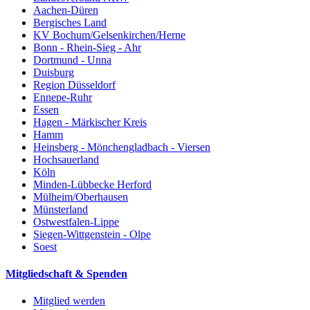
Aachen-Düren
Bergisches Land
KV Bochum/Gelsenkirchen/Herne
Bonn - Rhein-Sieg - Ahr
Dortmund - Unna
Duisburg
Region Düsseldorf
Ennepe-Ruhr
Essen
Hagen - Märkischer Kreis
Hamm
Heinsberg - Mönchengladbach - Viersen
Hochsauerland
Köln
Minden-Lübbecke Herford
Mülheim/Oberhausen
Münsterland
Ostwestfalen-Lippe
Siegen-Wittgenstein - Olpe
Soest
Mitgliedschaft & Spenden
Mitglied werden