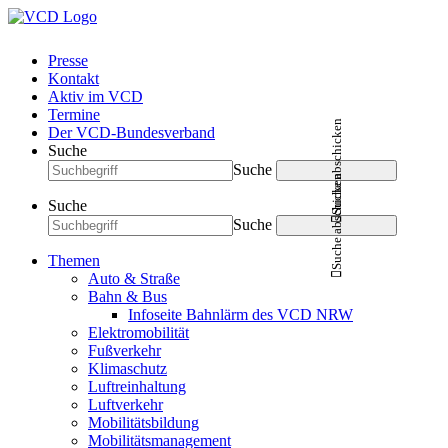
Presse
Kontakt
Aktiv im VCD
Termine
Suche abschicken
Der VCD-Bundesverband
Suche
Suche
Suche abschicken
Suche
Suche
Themen
Auto & Straße
Bahn & Bus
Infoseite Bahnlärm des VCD NRW
Elektromobilität
Fußverkehr
Klimaschutz
Luftreinhaltung
Luftverkehr
Mobilitätsbildung
Mobilitätsmanagement