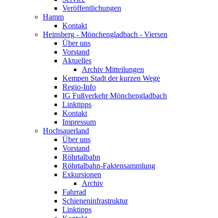
Veröffentlichungen
Hamm
Kontakt
Heinsberg - Mönchengladbach - Viersen
Über uns
Vorstand
Aktuelles
Archiv Mitteilungen
Kempen Stadt der kurzen Wege
Regio-Info
IG Fußverkehr Mönchengladbach
Linktipps
Kontakt
Impressum
Hochsauerland
Über uns
Vorstand
Röhrtalbahn
Röhrtalbahn-Faktensammlung
Exkursionen
Archiv
Fahrrad
Schieneninfrastruktur
Linktipps