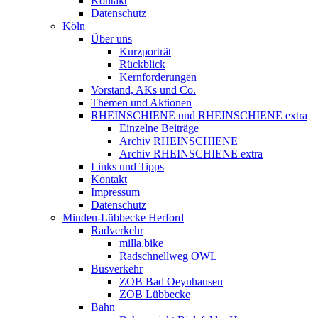
Kontakt
Datenschutz
Köln
Über uns
Kurzporträt
Rückblick
Kernforderungen
Vorstand, AKs und Co.
Themen und Aktionen
RHEINSCHIENE und RHEINSCHIENE extra
Einzelne Beiträge
Archiv RHEINSCHIENE
Archiv RHEINSCHIENE extra
Links und Tipps
Kontakt
Impressum
Datenschutz
Minden-Lübbecke Herford
Radverkehr
milla.bike
Radschnellweg OWL
Busverkehr
ZOB Bad Oeynhausen
ZOB Lübbecke
Bahn