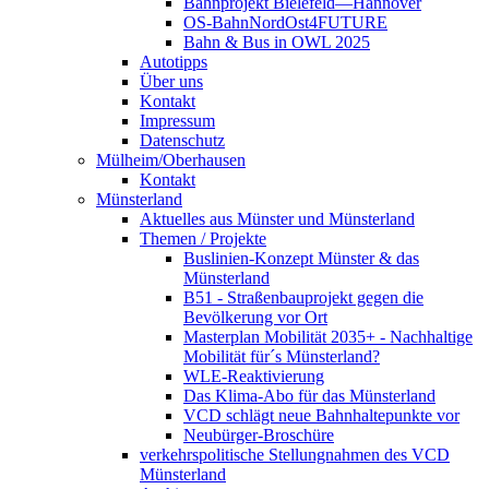
Bahnprojekt Bielefeld—Hannover
OS-BahnNordOst4FUTURE
Bahn & Bus in OWL 2025
Autotipps
Über uns
Kontakt
Impressum
Datenschutz
Mülheim/Oberhausen
Kontakt
Münsterland
Aktuelles aus Münster und Münsterland
Themen / Projekte
Buslinien-Konzept Münster & das
Münsterland
B51 - Straßenbauprojekt gegen die
Bevölkerung vor Ort
Masterplan Mobilität 2035+ - Nachhaltige
Mobilität für´s Münsterland?
WLE-Reaktivierung
Das Klima-Abo für das Münsterland
VCD schlägt neue Bahnhaltepunkte vor
Neubürger-Broschüre
verkehrspolitische Stellungnahmen des VCD
Münsterland