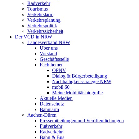
Radverkehr
Tourismus
Verkehrslärm
Verkehrsplanung
Verkehrspolitik
Verkehrssicherheit
Der VCD in NRW
Landesverband NRW
Über uns
Vorstand
Geschäftsstelle
Fachthemen
ÖPNV
Dialog & Bürgerbeteiligung
Nachhaltigkeitsstrategie NRW
mobil 60+
Meine Mobilitätsbiografie
Aktuelle Medien
Datenschutz
Bahnlärm
Aachen-Düren
Pressemitteilungen und Veröffentlichungen
Fußverkehr
Radverkehr
Bahn & Bus