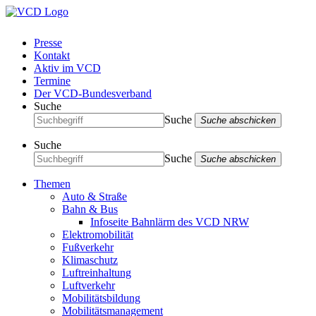
Presse
Kontakt
Aktiv im VCD
Termine
Der VCD-Bundesverband
Suche
Suche
Suche abschicken
Suche
Suche
Suche abschicken
Themen
Auto & Straße
Bahn & Bus
Infoseite Bahnlärm des VCD NRW
Elektromobilität
Fußverkehr
Klimaschutz
Luftreinhaltung
Luftverkehr
Mobilitätsbildung
Mobilitätsmanagement