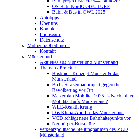
Bahnprojekt Bielefeld—Hannover
OS-BahnNordOst4FUTURE
Bahn & Bus in OWL 2025
Autotipps
Über uns
Kontakt
Impressum
Datenschutz
Mülheim/Oberhausen
Kontakt
Münsterland
Aktuelles aus Münster und Münsterland
Themen / Projekte
Buslinien-Konzept Münster & das
Münsterland
B51 - Straßenbauprojekt gegen die
Bevölkerung vor Ort
Masterplan Mobilität 2035+ - Nachhaltige
Mobilität für´s Münsterland?
WLE-Reaktivierung
Das Klima-Abo für das Münsterland
VCD schlägt neue Bahnhaltepunkte vor
Neubürger-Broschüre
verkehrspolitische Stellungnahmen des VCD
Münsterland