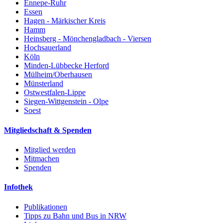
Ennepe-Ruhr
Essen
Hagen - Märkischer Kreis
Hamm
Heinsberg - Mönchengladbach - Viersen
Hochsauerland
Köln
Minden-Lübbecke Herford
Mülheim/Oberhausen
Münsterland
Ostwestfalen-Lippe
Siegen-Wittgenstein - Olpe
Soest
Mitgliedschaft & Spenden
Mitglied werden
Mitmachen
Spenden
Infothek
Publikationen
Tipps zu Bahn und Bus in NRW