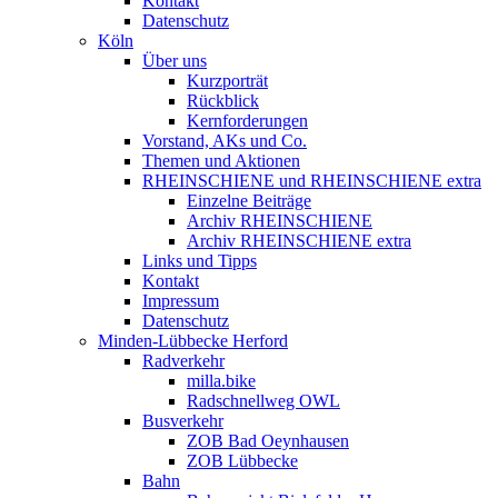
Kontakt
Datenschutz
Köln
Über uns
Kurzporträt
Rückblick
Kernforderungen
Vorstand, AKs und Co.
Themen und Aktionen
RHEINSCHIENE und RHEINSCHIENE extra
Einzelne Beiträge
Archiv RHEINSCHIENE
Archiv RHEINSCHIENE extra
Links und Tipps
Kontakt
Impressum
Datenschutz
Minden-Lübbecke Herford
Radverkehr
milla.bike
Radschnellweg OWL
Busverkehr
ZOB Bad Oeynhausen
ZOB Lübbecke
Bahn