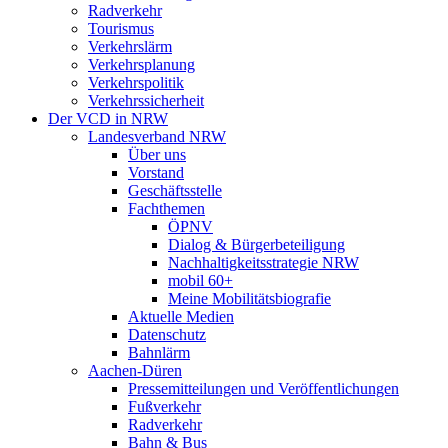
Radverkehr
Tourismus
Verkehrslärm
Verkehrsplanung
Verkehrspolitik
Verkehrssicherheit
Der VCD in NRW
Landesverband NRW
Über uns
Vorstand
Geschäftsstelle
Fachthemen
ÖPNV
Dialog & Bürgerbeteiligung
Nachhaltigkeitsstrategie NRW
mobil 60+
Meine Mobilitätsbiografie
Aktuelle Medien
Datenschutz
Bahnlärm
Aachen-Düren
Pressemitteilungen und Veröffentlichungen
Fußverkehr
Radverkehr
Bahn & Bus