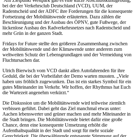
Am Zielpunkt Westpark gab es eine kurze Abschlusskundgebung,
bei der der Verkehrsclub Deutschland (VCD), UUM, der
Radentscheid und der ADFC ihre Forderungen für die konsequente
Fortsetzung der Mobilitätswende erläuterten. Dazu zählen die
Beschleunigung und der Ausbau des ÖPNV, gute Fußwege, der
lückenlose Ausbau des Radverkehrsnetzes nach Radentscheid und
mehr Grün in der ganzen Stadt.
Fridays for Future stellte den größeren Zusammenhang zwischen
der Mobilitätswende und der Klimawende unter anderem zum
weltweiten Schutz der Lebensgrundlagen und der Vermeidung von
Fluchtursachen dar.
Ulrich Bierwisch vom VCD dankt allen Autofahrenden für ihre
Geduld, die bei der Vorbeifahrt der Demo warten mussten. „Viele
haben uns fröhlich zugewunken. Das ist ein starkes Symbol für ein
gutes Miteinander im Verkehr. Wir hoffen, der Rhythmus hat Euch
die Wartezeit angenehm verkürzt.“
Die Diskussion um die Mobilitätswende wird teilweise ziemlich
verbissen geführt. Dabei geht das Ziel manchmal etwas unter:
Aachen lebenswerter und grüner machen und mehr Miteinander in
die Stadt bringen. Die Mobilitätswende bietet dafür eine große
Chance, denn eine konsequente Umsetzung erhöht die
Aufenthaltsqualität in der Stadt und sorgt für mehr soziale
Gerechtigkeit. Die überwältigende entspannte Stimmung auf der