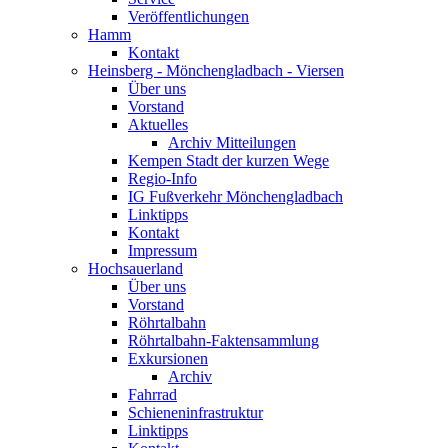
Veröffentlichungen
Hamm
Kontakt
Heinsberg - Mönchengladbach - Viersen
Über uns
Vorstand
Aktuelles
Archiv Mitteilungen
Kempen Stadt der kurzen Wege
Regio-Info
IG Fußverkehr Mönchengladbach
Linktipps
Kontakt
Impressum
Hochsauerland
Über uns
Vorstand
Röhrtalbahn
Röhrtalbahn-Faktensammlung
Exkursionen
Archiv
Fahrrad
Schieneninfrastruktur
Linktipps