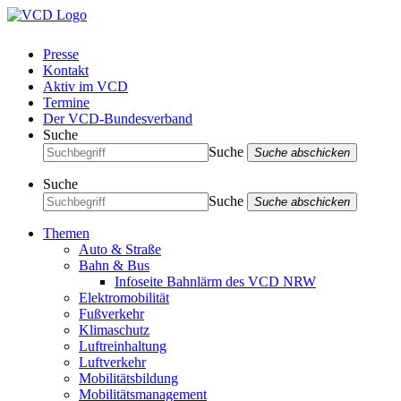
Presse
Kontakt
Aktiv im VCD
Termine
Der VCD-Bundesverband
Suche
Suche
Suche abschicken
Suche
Suche
Suche abschicken
Themen
Auto & Straße
Bahn & Bus
Infoseite Bahnlärm des VCD NRW
Elektromobilität
Fußverkehr
Klimaschutz
Luftreinhaltung
Luftverkehr
Mobilitätsbildung
Mobilitätsmanagement