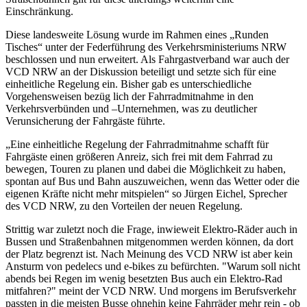
Einschränkung.
Diese landesweite Lösung wurde im Rahmen eines „Runden
Tisches“ unter der Federführung des Verkehrsministeriums NRW
beschlossen und nun erweitert. Als Fahrgastverband war auch der
VCD NRW an der Diskussion beteiligt und setzte sich für eine
einheitliche Regelung ein. Bisher gab es unterschiedliche
Vorgehensweisen bezüg lich der Fahrradmitnahme in den
Verkehrsverbünden und –Unternehmen, was zu deutlicher
Verunsicherung der Fahrgäste führte.
„Eine einheitliche Regelung der Fahrradmitnahme schafft für
Fahrgäste einen größeren Anreiz, sich frei mit dem Fahrrad zu
bewegen, Touren zu planen und dabei die Möglichkeit zu haben,
spontan auf Bus und Bahn auszuweichen, wenn das Wetter oder die
eigenen Kräfte nicht mehr mitspielen“ so Jürgen Eichel, Sprecher
des VCD NRW, zu den Vorteilen der neuen Regelung.
Strittig war zuletzt noch die Frage, inwieweit Elektro-Räder auch in
Bussen und Straßenbahnen mitgenommen werden können, da dort
der Platz begrenzt ist. Nach Meinung des VCD NRW ist aber kein
Ansturm von pedelecs und e-bikes zu befürchten. "Warum soll nicht
abends bei Regen im wenig besetzten Bus auch ein Elektro-Rad
mitfahren?" meint der VCD NRW. Und morgens im Berufsverkehr
passten in die meisten Busse ohnehin keine Fahrräder mehr rein - ob