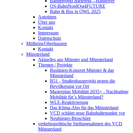
Bahnprojekt Bielefeld—Hannover
OS-BahnNordOst4FUTURE
Bahn & Bus in OWL 2025
Autotipps
Über uns
Kontakt
Impressum
Datenschutz
Mülheim/Oberhausen
Kontakt
Münsterland
Aktuelles aus Münster und Münsterland
Themen / Projekte
Buslinien-Konzept Münster & das
Münsterland
B51 - Straßenbauprojekt gegen die
Bevölkerung vor Ort
Masterplan Mobilität 2035+ - Nachhaltige
Mobilität für´s Münsterland?
WLE-Reaktivierung
Das Klima-Abo für das Münsterland
VCD schlägt neue Bahnhaltepunkte vor
Neubürger-Broschüre
verkehrspolitische Stellungnahmen des VCD
Münsterland