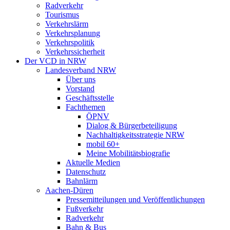
Radverkehr
Tourismus
Verkehrslärm
Verkehrsplanung
Verkehrspolitik
Verkehrssicherheit
Der VCD in NRW
Landesverband NRW
Über uns
Vorstand
Geschäftsstelle
Fachthemen
ÖPNV
Dialog & Bürgerbeteiligung
Nachhaltigkeitsstrategie NRW
mobil 60+
Meine Mobilitätsbiografie
Aktuelle Medien
Datenschutz
Bahnlärm
Aachen-Düren
Pressemitteilungen und Veröffentlichungen
Fußverkehr
Radverkehr
Bahn & Bus