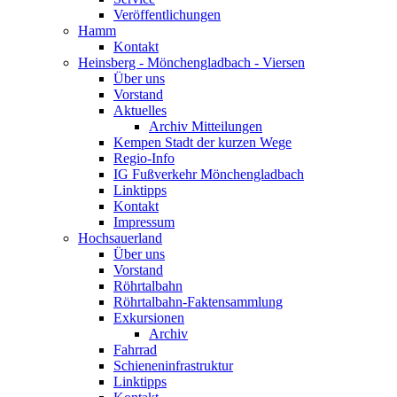
Veröffentlichungen
Hamm
Kontakt
Heinsberg - Mönchengladbach - Viersen
Über uns
Vorstand
Aktuelles
Archiv Mitteilungen
Kempen Stadt der kurzen Wege
Regio-Info
IG Fußverkehr Mönchengladbach
Linktipps
Kontakt
Impressum
Hochsauerland
Über uns
Vorstand
Röhrtalbahn
Röhrtalbahn-Faktensammlung
Exkursionen
Archiv
Fahrrad
Schieneninfrastruktur
Linktipps