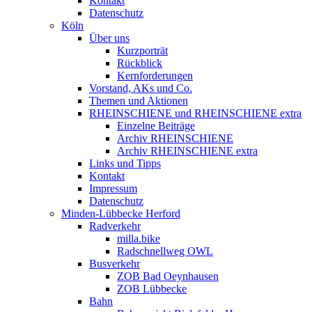
Kontakt
Datenschutz
Köln
Über uns
Kurzporträt
Rückblick
Kernforderungen
Vorstand, AKs und Co.
Themen und Aktionen
RHEINSCHIENE und RHEINSCHIENE extra
Einzelne Beiträge
Archiv RHEINSCHIENE
Archiv RHEINSCHIENE extra
Links und Tipps
Kontakt
Impressum
Datenschutz
Minden-Lübbecke Herford
Radverkehr
milla.bike
Radschnellweg OWL
Busverkehr
ZOB Bad Oeynhausen
ZOB Lübbecke
Bahn