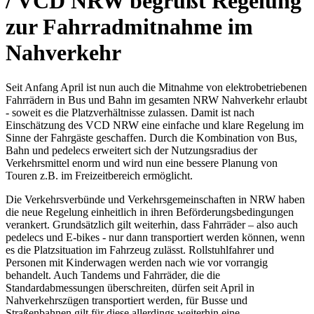
/ VCD NRW begrüßt Regelung
zur Fahrradmitnahme im
Nahverkehr
Seit Anfang April ist nun auch die Mitnahme von elektrobetriebenen
Fahrrädern in Bus und Bahn im gesamten NRW Nahverkehr erlaubt
- soweit es die Platzverhältnisse zulassen. Damit ist nach
Einschätzung des VCD NRW eine einfache und klare Regelung im
Sinne der Fahrgäste geschaffen. Durch die Kombination von Bus,
Bahn und pedelecs erweitert sich der Nutzungsradius der
Verkehrsmittel enorm und wird nun eine bessere Planung von
Touren z.B. im Freizeitbereich ermöglicht.
Die Verkehrsverbünde und Verkehrsgemeinschaften in NRW haben
die neue Regelung einheitlich in ihren Beförderungsbedingungen
verankert. Grundsätzlich gilt weiterhin, dass Fahrräder – also auch
pedelecs und E-bikes - nur dann transportiert werden können, wenn
es die Platzsituation im Fahrzeug zulässt. Rollstuhlfahrer und
Personen mit Kinderwagen werden nach wie vor vorrangig
behandelt. Auch Tandems und Fahrräder, die die
Standardabmessungen überschreiten, dürfen seit April in
Nahverkehrszügen transportiert werden, für Busse und
Straßenbahnen gilt für diese allerdings weiterhin eine