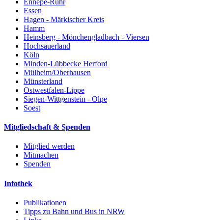
Ennepe-Ruhr
Essen
Hagen - Märkischer Kreis
Hamm
Heinsberg - Mönchengladbach - Viersen
Hochsauerland
Köln
Minden-Lübbecke Herford
Mülheim/Oberhausen
Münsterland
Ostwestfalen-Lippe
Siegen-Wittgenstein - Olpe
Soest
Mitgliedschaft & Spenden
Mitglied werden
Mitmachen
Spenden
Infothek
Publikationen
Tipps zu Bahn und Bus in NRW