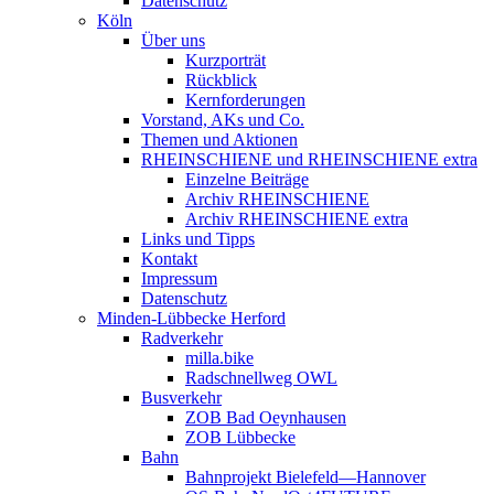
Datenschutz
Köln
Über uns
Kurzporträt
Rückblick
Kernforderungen
Vorstand, AKs und Co.
Themen und Aktionen
RHEINSCHIENE und RHEINSCHIENE extra
Einzelne Beiträge
Archiv RHEINSCHIENE
Archiv RHEINSCHIENE extra
Links und Tipps
Kontakt
Impressum
Datenschutz
Minden-Lübbecke Herford
Radverkehr
milla.bike
Radschnellweg OWL
Busverkehr
ZOB Bad Oeynhausen
ZOB Lübbecke
Bahn
Bahnprojekt Bielefeld—Hannover