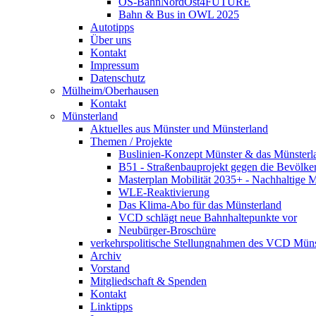
OS-BahnNordOst4FUTURE
Bahn & Bus in OWL 2025
Autotipps
Über uns
Kontakt
Impressum
Datenschutz
Mülheim/Oberhausen
Kontakt
Münsterland
Aktuelles aus Münster und Münsterland
Themen / Projekte
Buslinien-Konzept Münster & das Münsterl
B51 - Straßenbauprojekt gegen die Bevölke
Masterplan Mobilität 2035+ - Nachhaltige Mo
WLE-Reaktivierung
Das Klima-Abo für das Münsterland
VCD schlägt neue Bahnhaltepunkte vor
Neubürger-Broschüre
verkehrspolitische Stellungnahmen des VCD Müns
Archiv
Vorstand
Mitgliedschaft & Spenden
Kontakt
Linktipps