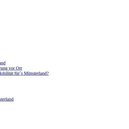
and
rung vor Ort
bilität für´s Münsterland?
terland