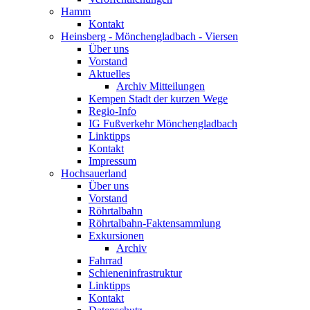
Hamm
Kontakt
Heinsberg - Mönchengladbach - Viersen
Über uns
Vorstand
Aktuelles
Archiv Mitteilungen
Kempen Stadt der kurzen Wege
Regio-Info
IG Fußverkehr Mönchengladbach
Linktipps
Kontakt
Impressum
Hochsauerland
Über uns
Vorstand
Röhrtalbahn
Röhrtalbahn-Faktensammlung
Exkursionen
Archiv
Fahrrad
Schieneninfrastruktur
Linktipps
Kontakt