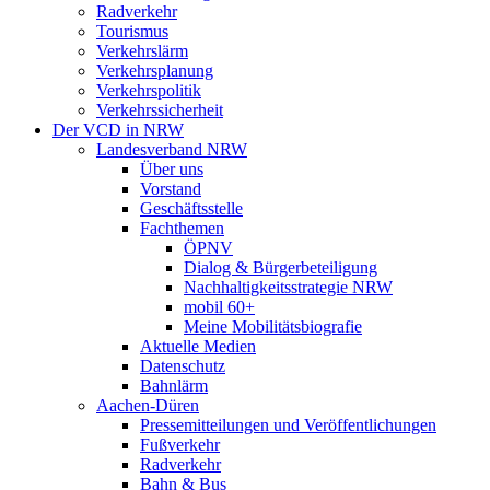
Radverkehr
Tourismus
Verkehrslärm
Verkehrsplanung
Verkehrspolitik
Verkehrssicherheit
Der VCD in NRW
Landesverband NRW
Über uns
Vorstand
Geschäftsstelle
Fachthemen
ÖPNV
Dialog & Bürgerbeteiligung
Nachhaltigkeitsstrategie NRW
mobil 60+
Meine Mobilitätsbiografie
Aktuelle Medien
Datenschutz
Bahnlärm
Aachen-Düren
Pressemitteilungen und Veröffentlichungen
Fußverkehr
Radverkehr
Bahn & Bus