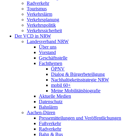
Radverkehr
Tourismus
Verkehrslärm
Verkehrsplanung
Verkehrspolitik
Verkehrssicherheit
Der VCD in NRW
Landesverband NRW
Über uns
Vorstand
Geschäftsstelle
Fachthemen
ÖPNV
Dialog & Bürgerbeteiligung
Nachhaltigkeitsstrategie NRW
mobil 60+
Meine Mobilitätsbiografie
Aktuelle Medien
Datenschutz
Bahnlärm
Aachen-Düren
Pressemitteilungen und Veröffentlichungen
Fußverkehr
Radverkehr
Bahn & Bus