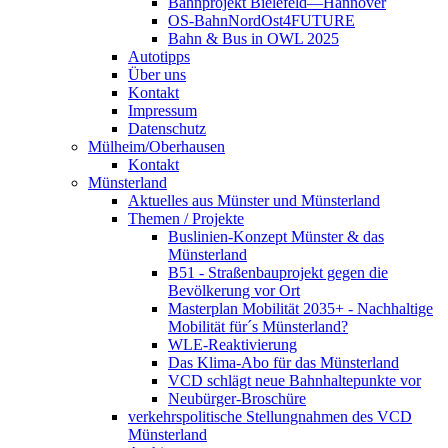
Bahnprojekt Bielefeld—Hannover
OS-BahnNordOst4FUTURE
Bahn & Bus in OWL 2025
Autotipps
Über uns
Kontakt
Impressum
Datenschutz
Mülheim/Oberhausen
Kontakt
Münsterland
Aktuelles aus Münster und Münsterland
Themen / Projekte
Buslinien-Konzept Münster & das
Münsterland
B51 - Straßenbauprojekt gegen die
Bevölkerung vor Ort
Masterplan Mobilität 2035+ - Nachhaltige
Mobilität für´s Münsterland?
WLE-Reaktivierung
Das Klima-Abo für das Münsterland
VCD schlägt neue Bahnhaltepunkte vor
Neubürger-Broschüre
verkehrspolitische Stellungnahmen des VCD
Münsterland