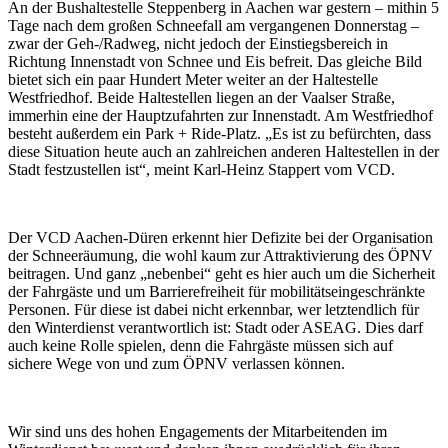
An der Bushaltestelle Steppenberg in Aachen war gestern – mithin 5
Tage nach dem großen Schneefall am vergangenen Donnerstag –
zwar der Geh-/Radweg, nicht jedoch der Einstiegsbereich in
Richtung Innenstadt von Schnee und Eis befreit. Das gleiche Bild
bietet sich ein paar Hundert Meter weiter an der Haltestelle
Westfriedhof. Beide Haltestellen liegen an der Vaalser Straße,
immerhin eine der Hauptzufahrten zur Innenstadt. Am Westfriedhof
besteht außerdem ein Park + Ride-Platz. „Es ist zu befürchten, dass
diese Situation heute auch an zahlreichen anderen Haltestellen in der
Stadt festzustellen ist“, meint Karl-Heinz Stappert vom VCD.
Der VCD Aachen-Düren erkennt hier Defizite bei der Organisation
der Schneeräumung, die wohl kaum zur Attraktivierung des ÖPNV
beitragen. Und ganz „nebenbei“ geht es hier auch um die Sicherheit
der Fahrgäste und um Barrierefreiheit für mobilitätseingeschränkte
Personen. Für diese ist dabei nicht erkennbar, wer letztendlich für
den Winterdienst verantwortlich ist: Stadt oder ASEAG. Dies darf
auch keine Rolle spielen, denn die Fahrgäste müssen sich auf
sichere Wege von und zum ÖPNV verlassen können.
Wir sind uns des hohen Engagements der Mitarbeitenden im