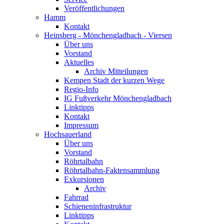
Veröffentlichungen
Hamm
Kontakt
Heinsberg - Mönchengladbach - Viersen
Über uns
Vorstand
Aktuelles
Archiv Mitteilungen
Kempen Stadt der kurzen Wege
Regio-Info
IG Fußverkehr Mönchengladbach
Linktipps
Kontakt
Impressum
Hochsauerland
Über uns
Vorstand
Röhrtalbahn
Röhrtalbahn-Faktensammlung
Exkursionen
Archiv
Fahrrad
Schieneninfrastruktur
Linktipps