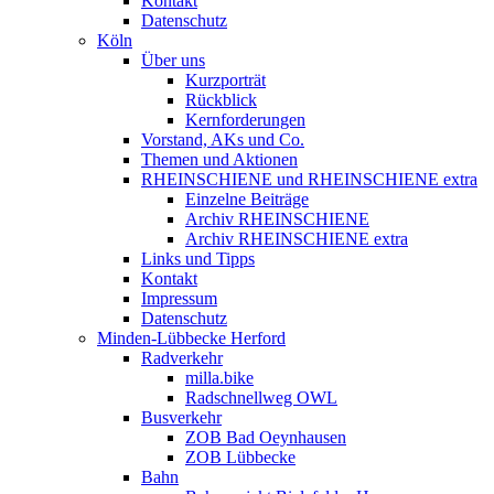
Kontakt
Datenschutz
Köln
Über uns
Kurzporträt
Rückblick
Kernforderungen
Vorstand, AKs und Co.
Themen und Aktionen
RHEINSCHIENE und RHEINSCHIENE extra
Einzelne Beiträge
Archiv RHEINSCHIENE
Archiv RHEINSCHIENE extra
Links und Tipps
Kontakt
Impressum
Datenschutz
Minden-Lübbecke Herford
Radverkehr
milla.bike
Radschnellweg OWL
Busverkehr
ZOB Bad Oeynhausen
ZOB Lübbecke
Bahn