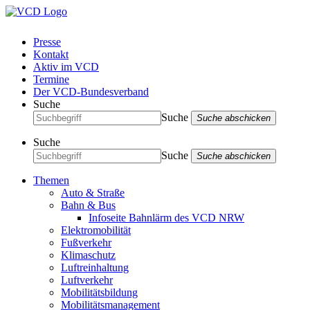
Presse
Kontakt
Aktiv im VCD
Termine
Der VCD-Bundesverband
Suche
Suche
Suche abschicken
Suche
Suche
Suche abschicken
Themen
Auto & Straße
Bahn & Bus
Infoseite Bahnlärm des VCD NRW
Elektromobilität
Fußverkehr
Klimaschutz
Luftreinhaltung
Luftverkehr
Mobilitätsbildung
Mobilitätsmanagement