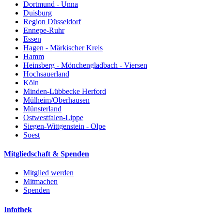
Dortmund - Unna
Duisburg
Region Düsseldorf
Ennepe-Ruhr
Essen
Hagen - Märkischer Kreis
Hamm
Heinsberg - Mönchengladbach - Viersen
Hochsauerland
Köln
Minden-Lübbecke Herford
Mülheim/Oberhausen
Münsterland
Ostwestfalen-Lippe
Siegen-Wittgenstein - Olpe
Soest
Mitgliedschaft & Spenden
Mitglied werden
Mitmachen
Spenden
Infothek