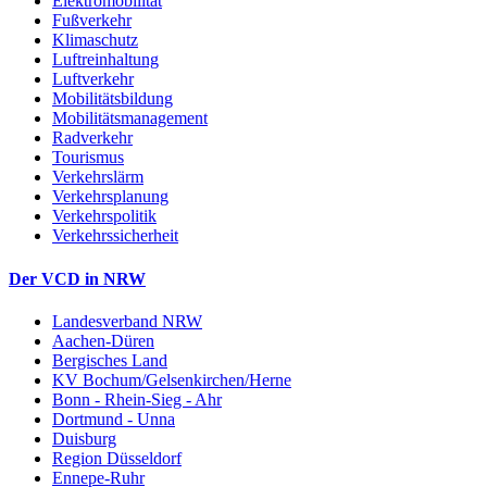
Elektromobilität
Fußverkehr
Klimaschutz
Luftreinhaltung
Luftverkehr
Mobilitätsbildung
Mobilitätsmanagement
Radverkehr
Tourismus
Verkehrslärm
Verkehrsplanung
Verkehrspolitik
Verkehrssicherheit
Der VCD in NRW
Landesverband NRW
Aachen-Düren
Bergisches Land
KV Bochum/Gelsenkirchen/Herne
Bonn - Rhein-Sieg - Ahr
Dortmund - Unna
Duisburg
Region Düsseldorf
Ennepe-Ruhr