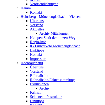
Veröffentlichungen
Hamm
Kontakt
Heinsberg - Mönchengladbach - Viersen
Über uns
Vorstand
Aktuelles
Archiv Mitteilungen
Kempen Stadt der kurzen Wege
Regio-Info
IG Fußverkehr Mönchengladbach
Linktipps
Kontakt
Impressum
Hochsauerland
Über uns
Vorstand
Röhrtalbahn
Röhrtalbahn-Faktensammlung
Exkursionen
Archiv
Fahrrad
Schieneninfrastruktur
Linktipps