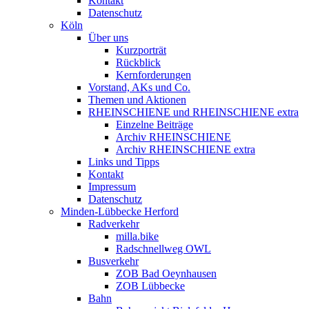
Kontakt
Datenschutz
Köln
Über uns
Kurzporträt
Rückblick
Kernforderungen
Vorstand, AKs und Co.
Themen und Aktionen
RHEINSCHIENE und RHEINSCHIENE extra
Einzelne Beiträge
Archiv RHEINSCHIENE
Archiv RHEINSCHIENE extra
Links und Tipps
Kontakt
Impressum
Datenschutz
Minden-Lübbecke Herford
Radverkehr
milla.bike
Radschnellweg OWL
Busverkehr
ZOB Bad Oeynhausen
ZOB Lübbecke
Bahn