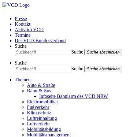
Presse
Kontakt
Aktiv im VCD
Termine
Der VCD-Bundesverband
Suche
Suche
Suche abschicken
Suche
Suche
Suche abschicken
Themen
Auto & Straße
Bahn & Bus
Infoseite Bahnlärm des VCD NRW
Elektromobilität
Fußverkehr
Klimaschutz
Luftreinhaltung
Luftverkehr
Mobilitätsbildung
Mobilitätsmanagement