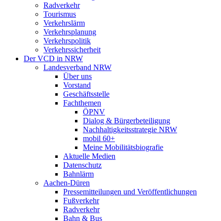
Radverkehr
Tourismus
Verkehrslärm
Verkehrsplanung
Verkehrspolitik
Verkehrssicherheit
Der VCD in NRW
Landesverband NRW
Über uns
Vorstand
Geschäftsstelle
Fachthemen
ÖPNV
Dialog & Bürgerbeteiligung
Nachhaltigkeitsstrategie NRW
mobil 60+
Meine Mobilitätsbiografie
Aktuelle Medien
Datenschutz
Bahnlärm
Aachen-Düren
Pressemitteilungen und Veröffentlichungen
Fußverkehr
Radverkehr
Bahn & Bus