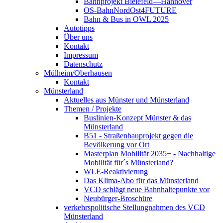
Bahnprojekt Bielefeld—Hannover
OS-BahnNordOst4FUTURE
Bahn & Bus in OWL 2025
Autotipps
Über uns
Kontakt
Impressum
Datenschutz
Mülheim/Oberhausen
Kontakt
Münsterland
Aktuelles aus Münster und Münsterland
Themen / Projekte
Buslinien-Konzept Münster & das
Münsterland
B51 - Straßenbauprojekt gegen die
Bevölkerung vor Ort
Masterplan Mobilität 2035+ - Nachhaltige
Mobilität für´s Münsterland?
WLE-Reaktivierung
Das Klima-Abo für das Münsterland
VCD schlägt neue Bahnhaltepunkte vor
Neubürger-Broschüre
verkehrspolitische Stellungnahmen des VCD
Münsterland