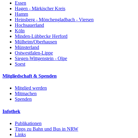
Essen
Hagen - Märkischer Kreis
Hamm
Heinsberg - Mönchengladbach - Viersen
Hochsauerland
Köln
Minden-Lübbecke Herford
Mülheim/Oberhausen
Münsterland
Ostwestfalen-Lippe
Siegen-Wittgenstein - Olpe
Soest
Mitgliedschaft & Spenden
Mitglied werden
Mitmachen
Spenden
Infothek
Publikationen
Tipps zu Bahn und Bus in NRW
Links