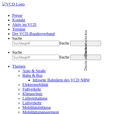
Presse
Kontakt
Aktiv im VCD
Termine
Suche abschicken
Der VCD-Bundesverband
Suche
Suche
Suche abschicken
Suche
Suche
Themen
Auto & Straße
Bahn & Bus
Infoseite Bahnlärm des VCD NRW
Elektromobilität
Fußverkehr
Klimaschutz
Luftreinhaltung
Luftverkehr
Mobilitätsbildung
Mobilitätsmanagement