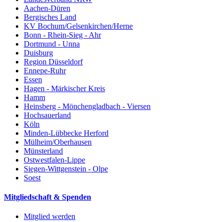
Aachen-Düren
Bergisches Land
KV Bochum/Gelsenkirchen/Herne
Bonn - Rhein-Sieg - Ahr
Dortmund - Unna
Duisburg
Region Düsseldorf
Ennepe-Ruhr
Essen
Hagen - Märkischer Kreis
Hamm
Heinsberg - Mönchengladbach - Viersen
Hochsauerland
Köln
Minden-Lübbecke Herford
Mülheim/Oberhausen
Münsterland
Ostwestfalen-Lippe
Siegen-Wittgenstein - Olpe
Soest
Mitgliedschaft & Spenden
Mitglied werden