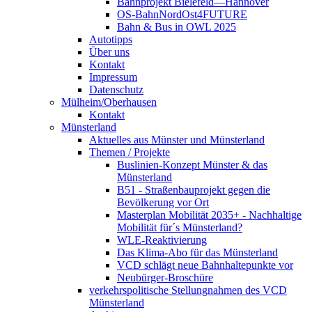
Bahnprojekt Bielefeld—Hannover
OS-BahnNordOst4FUTURE
Bahn & Bus in OWL 2025
Autotipps
Über uns
Kontakt
Impressum
Datenschutz
Mülheim/Oberhausen
Kontakt
Münsterland
Aktuelles aus Münster und Münsterland
Themen / Projekte
Buslinien-Konzept Münster & das
Münsterland
B51 - Straßenbauprojekt gegen die
Bevölkerung vor Ort
Masterplan Mobilität 2035+ - Nachhaltige
Mobilität für´s Münsterland?
WLE-Reaktivierung
Das Klima-Abo für das Münsterland
VCD schlägt neue Bahnhaltepunkte vor
Neubürger-Broschüre
verkehrspolitische Stellungnahmen des VCD
Münsterland