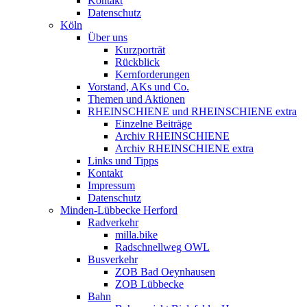
Kontakt
Datenschutz
Köln
Über uns
Kurzporträt
Rückblick
Kernforderungen
Vorstand, AKs und Co.
Themen und Aktionen
RHEINSCHIENE und RHEINSCHIENE extra
Einzelne Beiträge
Archiv RHEINSCHIENE
Archiv RHEINSCHIENE extra
Links und Tipps
Kontakt
Impressum
Datenschutz
Minden-Lübbecke Herford
Radverkehr
milla.bike
Radschnellweg OWL
Busverkehr
ZOB Bad Oeynhausen
ZOB Lübbecke
Bahn