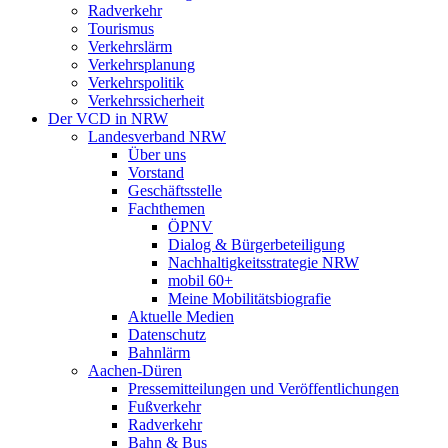
Radverkehr
Tourismus
Verkehrslärm
Verkehrsplanung
Verkehrspolitik
Verkehrssicherheit
Der VCD in NRW
Landesverband NRW
Über uns
Vorstand
Geschäftsstelle
Fachthemen
ÖPNV
Dialog & Bürgerbeteiligung
Nachhaltigkeitsstrategie NRW
mobil 60+
Meine Mobilitätsbiografie
Aktuelle Medien
Datenschutz
Bahnlärm
Aachen-Düren
Pressemitteilungen und Veröffentlichungen
Fußverkehr
Radverkehr
Bahn & Bus