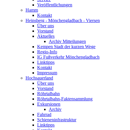
Veröffentlichungen
Hamm
Kontakt
Heinsberg - Mönchengladbach - Viersen
Über uns
Vorstand
Aktuelles
Archiv Mitteilungen
Kempen Stadt der kurzen Wege
Regio-Info
IG Fußverkehr Mönchengladbach
Linktipps
Kontakt
Impressum
Hochsauerland
Über uns
Vorstand
Röhrtalbahn
Röhrtalbahn-Faktensammlung
Exkursionen
Archiv
Fahrrad
Schieneninfrastruktur
Linktipps