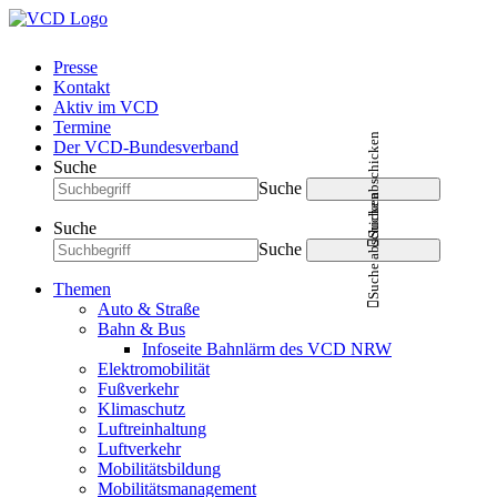
Presse
Kontakt
Aktiv im VCD
Termine
Suche abschicken
Der VCD-Bundesverband
Suche
Suche
Suche abschicken
Suche
Suche
Themen
Auto & Straße
Bahn & Bus
Infoseite Bahnlärm des VCD NRW
Elektromobilität
Fußverkehr
Klimaschutz
Luftreinhaltung
Luftverkehr
Mobilitätsbildung
Mobilitätsmanagement