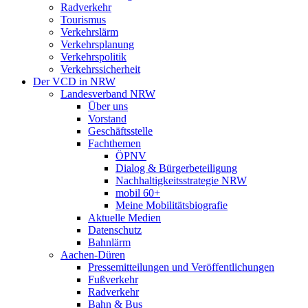
Radverkehr
Tourismus
Verkehrslärm
Verkehrsplanung
Verkehrspolitik
Verkehrssicherheit
Der VCD in NRW
Landesverband NRW
Über uns
Vorstand
Geschäftsstelle
Fachthemen
ÖPNV
Dialog & Bürgerbeteiligung
Nachhaltigkeitsstrategie NRW
mobil 60+
Meine Mobilitätsbiografie
Aktuelle Medien
Datenschutz
Bahnlärm
Aachen-Düren
Pressemitteilungen und Veröffentlichungen
Fußverkehr
Radverkehr
Bahn & Bus