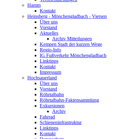
Hamm
Kontakt
Heinsberg - Mönchengladbach - Viersen
Über uns
Vorstand
Aktuelles
Archiv Mitteilungen
Kempen Stadt der kurzen Wege
Regio-Info
IG Fußverkehr Mönchengladbach
Linktipps
Kontakt
Impressum
Hochsauerland
Über uns
Vorstand
Röhrtalbahn
Röhrtalbahn-Faktensammlung
Exkursionen
Archiv
Fahrrad
Schieneninfrastruktur
Linktipps
Kontakt