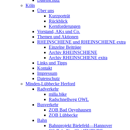
Datenschutz
Köln
Über uns
Kurzporträt
Rückblick
Kernforderungen
Vorstand, AKs und Co.
Themen und Aktionen
RHEINSCHIENE und RHEINSCHIENE extra
Einzelne Beiträge
Archiv RHEINSCHIENE
Archiv RHEINSCHIENE extra
Links und Tipps
Kontakt
Impressum
Datenschutz
Minden-Lübbecke Herford
Radverkehr
milla.bike
Radschnellweg OWL
Busverkehr
ZOB Bad Oeynhausen
ZOB Lübbecke
Bahn
Bahnprojekt Bielefeld—Hannover