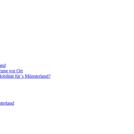
and
rung vor Ort
bilität für´s Münsterland?
terland