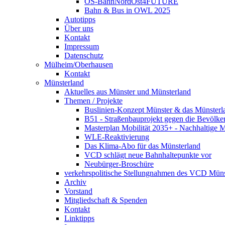
OS-BahnNordOst4FUTURE
Bahn & Bus in OWL 2025
Autotipps
Über uns
Kontakt
Impressum
Datenschutz
Mülheim/Oberhausen
Kontakt
Münsterland
Aktuelles aus Münster und Münsterland
Themen / Projekte
Buslinien-Konzept Münster & das Münsterl
B51 - Straßenbauprojekt gegen die Bevölke
Masterplan Mobilität 2035+ - Nachhaltige Mo
WLE-Reaktivierung
Das Klima-Abo für das Münsterland
VCD schlägt neue Bahnhaltepunkte vor
Neubürger-Broschüre
verkehrspolitische Stellungnahmen des VCD Müns
Archiv
Vorstand
Mitgliedschaft & Spenden
Kontakt
Linktipps