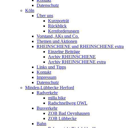
Kontakt
Datenschutz
Köln
Über uns
Kurzporträt
Rückblick
Kernforderungen
Vorstand, AKs und Co.
Themen und Aktionen
RHEINSCHIENE und RHEINSCHIENE extra
Einzelne Beiträge
Archiv RHEINSCHIENE
Archiv RHEINSCHIENE extra
Links und Tipps
Kontakt
Impressum
Datenschutz
Minden-Lübbecke Herford
Radverkehr
milla.bike
Radschnellweg OWL
Busverkehr
ZOB Bad Oeynhausen
ZOB Lübbecke
Bahn