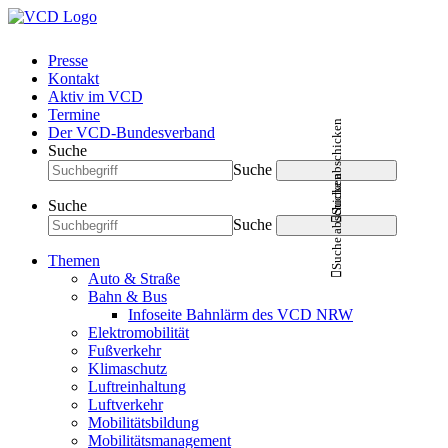
Presse
Kontakt
Aktiv im VCD
Termine
Suche abschicken
Der VCD-Bundesverband
Suche
Suche
Suche abschicken
Suche
Suche
Themen
Auto & Straße
Bahn & Bus
Infoseite Bahnlärm des VCD NRW
Elektromobilität
Fußverkehr
Klimaschutz
Luftreinhaltung
Luftverkehr
Mobilitätsbildung
Mobilitätsmanagement