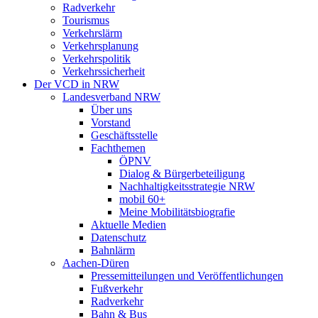
Radverkehr
Tourismus
Verkehrslärm
Verkehrsplanung
Verkehrspolitik
Verkehrssicherheit
Der VCD in NRW
Landesverband NRW
Über uns
Vorstand
Geschäftsstelle
Fachthemen
ÖPNV
Dialog & Bürgerbeteiligung
Nachhaltigkeitsstrategie NRW
mobil 60+
Meine Mobilitätsbiografie
Aktuelle Medien
Datenschutz
Bahnlärm
Aachen-Düren
Pressemitteilungen und Veröffentlichungen
Fußverkehr
Radverkehr
Bahn & Bus