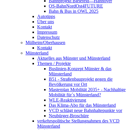
Bahnprojekt Bielefeld—Hannover
OS-BahnNordOst4FUTURE
Bahn & Bus in OWL 2025
Autotipps
Über uns
Kontakt
Impressum
Datenschutz
Mülheim/Oberhausen
Kontakt
Münsterland
Aktuelles aus Münster und Münsterland
Themen / Projekte
Buslinien-Konzept Münster & das
Münsterland
B51 - Straßenbauprojekt gegen die
Bevölkerung vor Ort
Masterplan Mobilität 2035+ - Nachhaltige
Mobilität für´s Münsterland?
WLE-Reaktivierung
Das Klima-Abo für das Münsterland
VCD schlägt neue Bahnhaltepunkte vor
Neubürger-Broschüre
verkehrspolitische Stellungnahmen des VCD
Münsterland