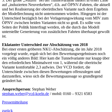
3. Der große „Nutzen“ bei der Tunnelvariante basiert in erster Linie
auf „induzierten Neuverkehren“, d.h. auf ÖPNV-Fahrten, die aktuell
und bei Realisierung der oberirdischen Variante nach dem Ergebnis
der Modellrechnung nicht unternommen würden. Hingegen ist der
Unterschied bezüglich bei der Verlagerungswirkung vom MIV zum
ÖPNV zwischen beiden Varianten nicht so groß. Es sollte von
Seiten der Politik hinterfragt werden, ob die durch das Modell
unterstellte Generierung von zusätzlichen Fahrten überhaupt gewollt
ist.
Eklatanter Unterschied zur Abschätzung von 2018
Bei einer ersten gröberen NKU-Abschätzung, die im Jahr 2018
vorgelegt wurde, ergab sich bei den Bewertungsergebnissen noch
ein völlig anderes Bild: Hier kam die Tunnelvariante nur knapp über
den erforderlichen Minimalwert von 1, während die oberirische
Variante komfortable 2,3 aufwies. Der VCD fordert, die
Unterschiede zwischen diesen Bewertungen offenzulegen und
darzustellen, wieso sich die Bewertungsaussage so grundlegend
geändert hat.
Ansprechperson
: Stephan Weber
stephan.weber@
vcd-koeln.de
/ mobil: 0160 – 9321 6583
Pressemitteilung
zurück