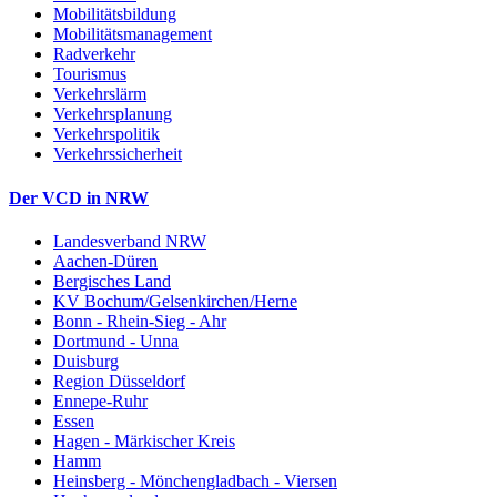
Mobilitätsbildung
Mobilitätsmanagement
Radverkehr
Tourismus
Verkehrslärm
Verkehrsplanung
Verkehrspolitik
Verkehrssicherheit
Der VCD in NRW
Landesverband NRW
Aachen-Düren
Bergisches Land
KV Bochum/Gelsenkirchen/Herne
Bonn - Rhein-Sieg - Ahr
Dortmund - Unna
Duisburg
Region Düsseldorf
Ennepe-Ruhr
Essen
Hagen - Märkischer Kreis
Hamm
Heinsberg - Mönchengladbach - Viersen