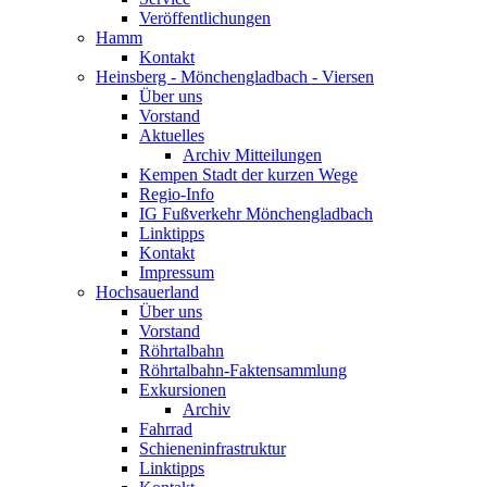
Veröffentlichungen
Hamm
Kontakt
Heinsberg - Mönchengladbach - Viersen
Über uns
Vorstand
Aktuelles
Archiv Mitteilungen
Kempen Stadt der kurzen Wege
Regio-Info
IG Fußverkehr Mönchengladbach
Linktipps
Kontakt
Impressum
Hochsauerland
Über uns
Vorstand
Röhrtalbahn
Röhrtalbahn-Faktensammlung
Exkursionen
Archiv
Fahrrad
Schieneninfrastruktur
Linktipps