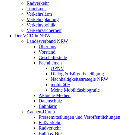
Radverkehr
Tourismus
Verkehrslärm
Verkehrsplanung
Verkehrspolitik
Verkehrssicherheit
Der VCD in NRW
Landesverband NRW
Über uns
Vorstand
Geschäftsstelle
Fachthemen
ÖPNV
Dialog & Bürgerbeteiligung
Nachhaltigkeitsstrategie NRW
mobil 60+
Meine Mobilitätsbiografie
Aktuelle Medien
Datenschutz
Bahnlärm
Aachen-Düren
Pressemitteilungen und Veröffentlichungen
Fußverkehr
Radverkehr
Bahn & Bus