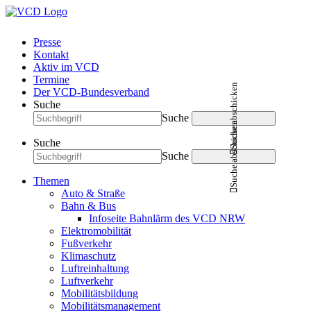
Presse
Kontakt
Aktiv im VCD
Termine
Suche abschicken
Der VCD-Bundesverband
Suche
Suche
Suche abschicken
Suche
Suche
Themen
Auto & Straße
Bahn & Bus
Infoseite Bahnlärm des VCD NRW
Elektromobilität
Fußverkehr
Klimaschutz
Luftreinhaltung
Luftverkehr
Mobilitätsbildung
Mobilitätsmanagement