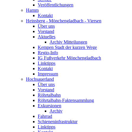
Veröffentlichungen
Hamm
Kontakt
Heinsberg - Mönchengladbach - Viersen
Über uns
Vorstand
Aktuelles
Archiv Mitteilungen
Kempen Stadt der kurzen Wege
Regio-Info
IG Fußverkehr Mönchengladbach
Linktipps
Kontakt
Impressum
Hochsauerland
Über uns
Vorstand
Röhrtalbahn
Röhrtalbahn-Faktensammlung
Exkursionen
Archiv
Fahrrad
Schieneninfrastruktur
Linktipps