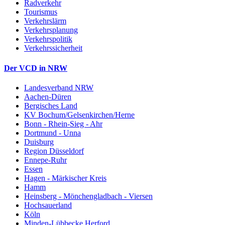
Radverkehr
Tourismus
Verkehrslärm
Verkehrsplanung
Verkehrspolitik
Verkehrssicherheit
Der VCD in NRW
Landesverband NRW
Aachen-Düren
Bergisches Land
KV Bochum/Gelsenkirchen/Herne
Bonn - Rhein-Sieg - Ahr
Dortmund - Unna
Duisburg
Region Düsseldorf
Ennepe-Ruhr
Essen
Hagen - Märkischer Kreis
Hamm
Heinsberg - Mönchengladbach - Viersen
Hochsauerland
Köln
Minden-Lübbecke Herford