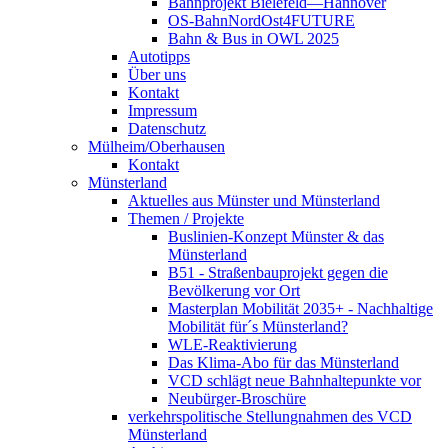
Bahnprojekt Bielefeld—Hannover
OS-BahnNordOst4FUTURE
Bahn & Bus in OWL 2025
Autotipps
Über uns
Kontakt
Impressum
Datenschutz
Mülheim/Oberhausen
Kontakt
Münsterland
Aktuelles aus Münster und Münsterland
Themen / Projekte
Buslinien-Konzept Münster & das
Münsterland
B51 - Straßenbauprojekt gegen die
Bevölkerung vor Ort
Masterplan Mobilität 2035+ - Nachhaltige
Mobilität für´s Münsterland?
WLE-Reaktivierung
Das Klima-Abo für das Münsterland
VCD schlägt neue Bahnhaltepunkte vor
Neubürger-Broschüre
verkehrspolitische Stellungnahmen des VCD
Münsterland