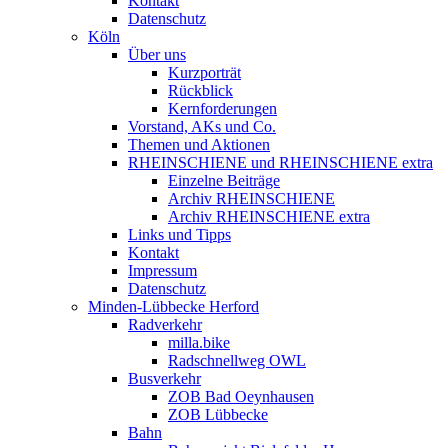
Kontakt
Datenschutz
Köln
Über uns
Kurzporträt
Rückblick
Kernforderungen
Vorstand, AKs und Co.
Themen und Aktionen
RHEINSCHIENE und RHEINSCHIENE extra
Einzelne Beiträge
Archiv RHEINSCHIENE
Archiv RHEINSCHIENE extra
Links und Tipps
Kontakt
Impressum
Datenschutz
Minden-Lübbecke Herford
Radverkehr
milla.bike
Radschnellweg OWL
Busverkehr
ZOB Bad Oeynhausen
ZOB Lübbecke
Bahn