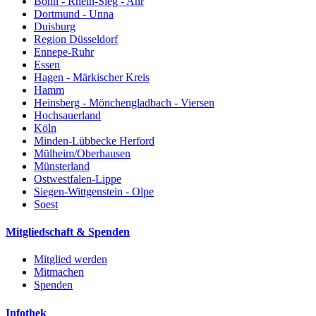
Bonn - Rhein-Sieg - Ahr
Dortmund - Unna
Duisburg
Region Düsseldorf
Ennepe-Ruhr
Essen
Hagen - Märkischer Kreis
Hamm
Heinsberg - Mönchengladbach - Viersen
Hochsauerland
Köln
Minden-Lübbecke Herford
Mülheim/Oberhausen
Münsterland
Ostwestfalen-Lippe
Siegen-Wittgenstein - Olpe
Soest
Mitgliedschaft & Spenden
Mitglied werden
Mitmachen
Spenden
Infothek