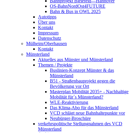
Bahnprojekt Bielefeld—Hannover
OS-BahnNordOst4FUTURE
Bahn & Bus in OWL 2025
Autotipps
Über uns
Kontakt
Impressum
Datenschutz
Mülheim/Oberhausen
Kontakt
Münsterland
Aktuelles aus Münster und Münsterland
Themen / Projekte
Buslinien-Konzept Münster & das
Münsterland
B51 - Straßenbauprojekt gegen die
Bevölkerung vor Ort
Masterplan Mobilität 2035+ - Nachhaltige
Mobilität für´s Münsterland?
WLE-Reaktivierung
Das Klima-Abo für das Münsterland
VCD schlägt neue Bahnhaltepunkte vor
Neubürger-Broschüre
verkehrspolitische Stellungnahmen des VCD
Münsterland