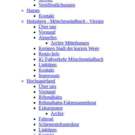
Veröffentlichungen
Hamm
Kontakt
Heinsberg - Mönchengladbach - Viersen
Über uns
Vorstand
Aktuelles
Archiv Mitteilungen
Kempen Stadt der kurzen Wege
Regio-Info
IG Fußverkehr Mönchengladbach
Linktipps
Kontakt
Impressum
Hochsauerland
Über uns
Vorstand
Röhrtalbahn
Röhrtalbahn-Faktensammlung
Exkursionen
Archiv
Fahrrad
Schieneninfrastruktur
Linktipps