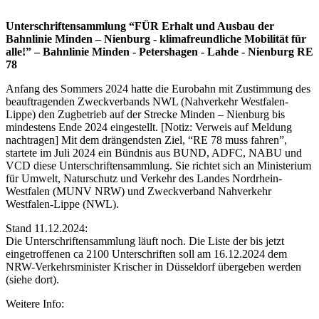
Unterschriftensammlung “FÜR Erhalt und Ausbau der
Bahnlinie Minden – Nienburg - klimafreundliche Mobilität für
alle!” – Bahnlinie Minden - Petershagen - Lahde - Nienburg RE
78
Anfang des Sommers 2024 hatte die Eurobahn mit Zustimmung des
beauftragenden Zweckverbands NWL (Nahverkehr Westfalen-
Lippe) den Zugbetrieb auf der Strecke Minden – Nienburg bis
mindestens Ende 2024 eingestellt. [Notiz: Verweis auf Meldung
nachtragen] Mit dem drängendsten Ziel, “RE 78 muss fahren”,
startete im Juli 2024 ein Bündnis aus BUND, ADFC, NABU und
VCD diese Unterschriftensammlung. Sie richtet sich an Ministerium
für Umwelt, Naturschutz und Verkehr des Landes Nordrhein-
Westfalen (MUNV NRW) und Zweckverband Nahverkehr
Westfalen-Lippe (NWL).
Stand 11.12.2024:
Die Unterschriftensammlung läuft noch. Die Liste der bis jetzt
eingetroffenen ca 2100 Unterschriften soll am 16.12.2024 dem
NRW-Verkehrsminister Krischer in Düsseldorf übergeben werden
(siehe dort).
Weitere Info: