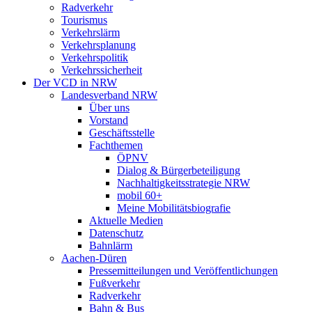
Radverkehr
Tourismus
Verkehrslärm
Verkehrsplanung
Verkehrspolitik
Verkehrssicherheit
Der VCD in NRW
Landesverband NRW
Über uns
Vorstand
Geschäftsstelle
Fachthemen
ÖPNV
Dialog & Bürgerbeteiligung
Nachhaltigkeitsstrategie NRW
mobil 60+
Meine Mobilitätsbiografie
Aktuelle Medien
Datenschutz
Bahnlärm
Aachen-Düren
Pressemitteilungen und Veröffentlichungen
Fußverkehr
Radverkehr
Bahn & Bus