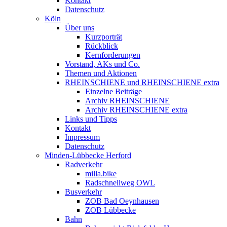
Kontakt
Datenschutz
Köln
Über uns
Kurzporträt
Rückblick
Kernforderungen
Vorstand, AKs und Co.
Themen und Aktionen
RHEINSCHIENE und RHEINSCHIENE extra
Einzelne Beiträge
Archiv RHEINSCHIENE
Archiv RHEINSCHIENE extra
Links und Tipps
Kontakt
Impressum
Datenschutz
Minden-Lübbecke Herford
Radverkehr
milla.bike
Radschnellweg OWL
Busverkehr
ZOB Bad Oeynhausen
ZOB Lübbecke
Bahn