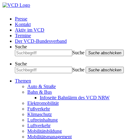
Presse
Kontakt
Aktiv im VCD
Termine
Der VCD-Bundesverband
Suche
Suche
Suche abschicken
Suche
Suche
Suche abschicken
Themen
Auto & Straße
Bahn & Bus
Infoseite Bahnlärm des VCD NRW
Elektromobilität
Fußverkehr
Klimaschutz
Luftreinhaltung
Luftverkehr
Mobilitätsbildung
Mobilitätsmanagement