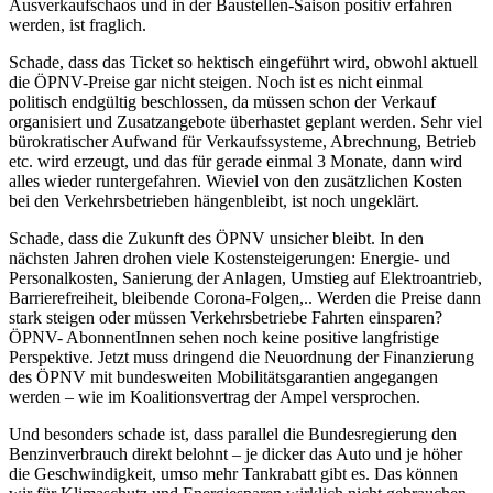
Ausverkaufschaos und in der Baustellen-Saison positiv erfahren
werden, ist fraglich.
Schade, dass das Ticket so hektisch eingeführt wird, obwohl aktuell
die ÖPNV-Preise gar nicht steigen. Noch ist es nicht einmal
politisch endgültig beschlossen, da müssen schon der Verkauf
organisiert und Zusatzangebote überhastet geplant werden. Sehr viel
bürokratischer Aufwand für Verkaufssysteme, Abrechnung, Betrieb
etc. wird erzeugt, und das für gerade einmal 3 Monate, dann wird
alles wieder runtergefahren. Wieviel von den zusätzlichen Kosten
bei den Verkehrsbetrieben hängenbleibt, ist noch ungeklärt.
Schade, dass die Zukunft des ÖPNV unsicher bleibt. In den
nächsten Jahren drohen viele Kostensteigerungen: Energie- und
Personalkosten, Sanierung der Anlagen, Umstieg auf Elektroantrieb,
Barrierefreiheit, bleibende Corona-Folgen,.. Werden die Preise dann
stark steigen oder müssen Verkehrsbetriebe Fahrten einsparen?
ÖPNV- AbonnentInnen sehen noch keine positive langfristige
Perspektive. Jetzt muss dringend die Neuordnung der Finanzierung
des ÖPNV mit bundesweiten Mobilitätsgarantien angegangen
werden – wie im Koalitionsvertrag der Ampel versprochen.
Und besonders schade ist, dass parallel die Bundesregierung den
Benzinverbrauch direkt belohnt – je dicker das Auto und je höher
die Geschwindigkeit, umso mehr Tankrabatt gibt es. Das können