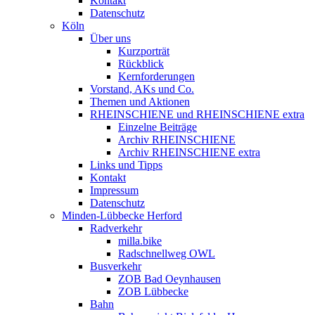
Kontakt
Datenschutz
Köln
Über uns
Kurzporträt
Rückblick
Kernforderungen
Vorstand, AKs und Co.
Themen und Aktionen
RHEINSCHIENE und RHEINSCHIENE extra
Einzelne Beiträge
Archiv RHEINSCHIENE
Archiv RHEINSCHIENE extra
Links und Tipps
Kontakt
Impressum
Datenschutz
Minden-Lübbecke Herford
Radverkehr
milla.bike
Radschnellweg OWL
Busverkehr
ZOB Bad Oeynhausen
ZOB Lübbecke
Bahn