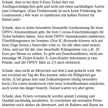
Schade, dass es bei dem 9-Euro-Ticket eher um
Ausflugsschnäppchen geht und nicht um einen nachhaltigen Anreiz
zum Umsteigen. (Eine Freibierrunde ist auch keine Förderung der
Gastronomie.) Wie wäre es stattdessen mit halben Preisen für
BahnCards?
Schade, dass es keine besondere finanzielle Anerkennung für treue
ÖPNV-AbonnentInnen gibt, die trotz Corona-Einschränkungen ihr
Ticket behalten haben. Jetzt droht ÖPNV-Stammkunden stattdessen
Überfüllungsstress im Sommer. (Nur IC-Reisende können sich auf
leere Züge freuen.) Sinnvoller wäre es, für alle alten (und neuen)
Abos, und nur für die, eine dauerhafte Klimaprämie von z.B. 20
Euro pro Monat zu zahlen. Es geht um DauerkundInnen, nicht um
einmalige 9€-Ticket-Käufer. E-Auto-Käufer bekommen ja eine
Prämie, und der ÖPNV fährt zu 2/3 auch elektrisch.
Schade, dass nicht an Menschen auf dem Land gedacht wird. Wo
nur zweimal am Tag der Bus kommt, nützt ein Billigticket gar
nichts. (Und genau dort sind Zeitkartenpreise häufig besonders
hoch.) Da wären bundesweit viele neue Schnellbuslinien nützlicher,
auch wenn das länger braucht. Darauf warten wir aber gerne.
Schade, dass Tickets verramscht werden anstatt Leistung und
Qualität nachhaltig anzuheben. So erscheinen die normalen Preise
hinterher noch stärker als überteuert, und ob Bahnen und Busse im