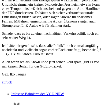
wir für Klimaschutz und Energiesparen wirklich nicht gebrauchen.
Und nicht einmal ein kleiner ökologischer Ausgleich etwa in Form
eines Tempolimits ließ sich anscheinend gegen die Auto-Hardliner
der FDP durchsetzen. Es hätten sich sicher verbrauchsneutrale
Entlastungen finden lassen, oder sogar Anreize für sparsames
Fahren, Mitfahren, emissionsarme Autos. Übrigens steigen auch
Strompreise für E-Autos wie für Bahnen stark.
Schade, dass es bis zu einer nachhaltigen Verkehrspolitik noch ein
sehr weiter Weg ist.
Ich hätte mir gewünscht, dass „die Politik“ noch einmal sorgfältig
nachdenkt und vielleicht sogar vorher Fachleute fragt, bevor sie 2,5
+ 3,2 + x Milliarden Euro raushaut.
Auch wenn ich als Abo-Kunde jetzt selber Geld spare, gibt es von
mir keinen Beifall für das 9-Euro-Ticket.
Gez. Iko Tönjes
zurück
Infoseite Bahnlärm des VCD NRW