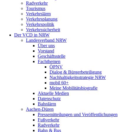
Radverkehr
Tourismus
Verkehrslärm
Verkehrsplanung
Verkehrspolitik
Verkehrssicherheit
Der VCD in NRW
Landesverband NRW
Über uns
Vorstand
Geschäftsstelle
Fachthemen
ÖPNV
Dialog & Bürgerbeteiligung
Nachhaltigkeitsstrategie NRW
mobil 60+
Meine Mobilitätsbiografie
Aktuelle Medien
Datenschutz
Bahnlärm
Aachen-Düren
Pressemitteilungen und Veröffentlichungen
Fußverkehr
Radverkehr
Bahn & Bus