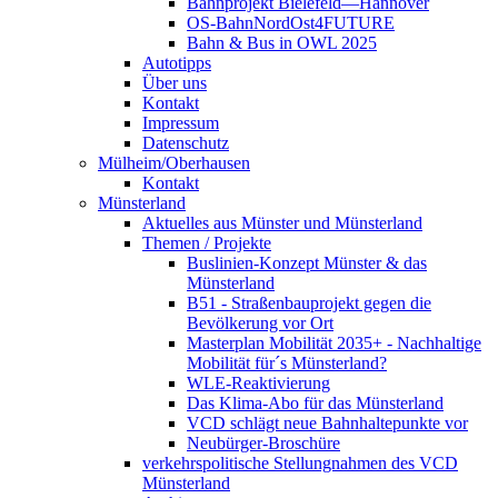
Bahnprojekt Bielefeld—Hannover
OS-BahnNordOst4FUTURE
Bahn & Bus in OWL 2025
Autotipps
Über uns
Kontakt
Impressum
Datenschutz
Mülheim/Oberhausen
Kontakt
Münsterland
Aktuelles aus Münster und Münsterland
Themen / Projekte
Buslinien-Konzept Münster & das
Münsterland
B51 - Straßenbauprojekt gegen die
Bevölkerung vor Ort
Masterplan Mobilität 2035+ - Nachhaltige
Mobilität für´s Münsterland?
WLE-Reaktivierung
Das Klima-Abo für das Münsterland
VCD schlägt neue Bahnhaltepunkte vor
Neubürger-Broschüre
verkehrspolitische Stellungnahmen des VCD
Münsterland