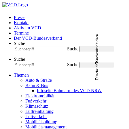
Presse
Kontakt
Aktiv im VCD
Termine
Suche abschicken
Der VCD-Bundesverband
Suche
Suche
Suche abschicken
Suche
Suche
Themen
Auto & Straße
Bahn & Bus
Infoseite Bahnlärm des VCD NRW
Elektromobilität
Fußverkehr
Klimaschutz
Luftreinhaltung
Luftverkehr
Mobilitätsbildung
Mobilitätsmanagement