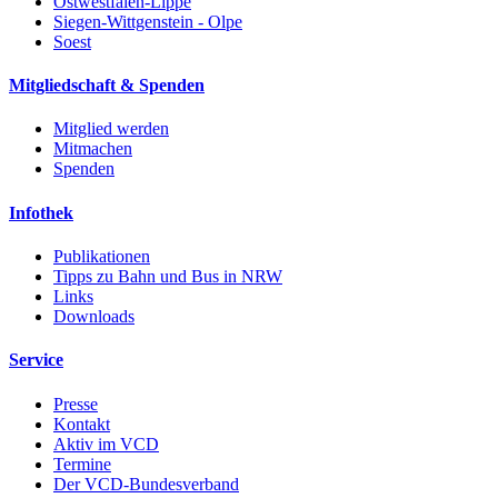
Ostwestfalen-Lippe
Siegen-Wittgenstein - Olpe
Soest
Mitgliedschaft & Spenden
Mitglied werden
Mitmachen
Spenden
Infothek
Publikationen
Tipps zu Bahn und Bus in NRW
Links
Downloads
Service
Presse
Kontakt
Aktiv im VCD
Termine
Der VCD-Bundesverband