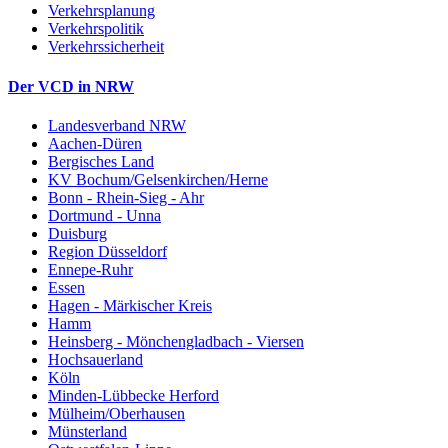
Verkehrsplanung
Verkehrspolitik
Verkehrssicherheit
Der VCD in NRW
Landesverband NRW
Aachen-Düren
Bergisches Land
KV Bochum/Gelsenkirchen/Herne
Bonn - Rhein-Sieg - Ahr
Dortmund - Unna
Duisburg
Region Düsseldorf
Ennepe-Ruhr
Essen
Hagen - Märkischer Kreis
Hamm
Heinsberg - Mönchengladbach - Viersen
Hochsauerland
Köln
Minden-Lübbecke Herford
Mülheim/Oberhausen
Münsterland