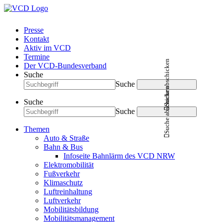
Presse
Kontakt
Aktiv im VCD
Termine
Suche abschicken
Der VCD-Bundesverband
Suche
Suche
Suche abschicken
Suche
Suche
Themen
Auto & Straße
Bahn & Bus
Infoseite Bahnlärm des VCD NRW
Elektromobilität
Fußverkehr
Klimaschutz
Luftreinhaltung
Luftverkehr
Mobilitätsbildung
Mobilitätsmanagement