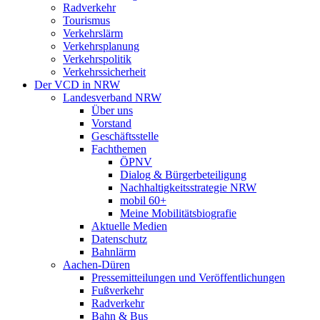
Radverkehr
Tourismus
Verkehrslärm
Verkehrsplanung
Verkehrspolitik
Verkehrssicherheit
Der VCD in NRW
Landesverband NRW
Über uns
Vorstand
Geschäftsstelle
Fachthemen
ÖPNV
Dialog & Bürgerbeteiligung
Nachhaltigkeitsstrategie NRW
mobil 60+
Meine Mobilitätsbiografie
Aktuelle Medien
Datenschutz
Bahnlärm
Aachen-Düren
Pressemitteilungen und Veröffentlichungen
Fußverkehr
Radverkehr
Bahn & Bus