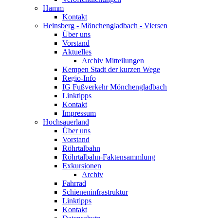
Hamm
Kontakt
Heinsberg - Mönchengladbach - Viersen
Über uns
Vorstand
Aktuelles
Archiv Mitteilungen
Kempen Stadt der kurzen Wege
Regio-Info
IG Fußverkehr Mönchengladbach
Linktipps
Kontakt
Impressum
Hochsauerland
Über uns
Vorstand
Röhrtalbahn
Röhrtalbahn-Faktensammlung
Exkursionen
Archiv
Fahrrad
Schieneninfrastruktur
Linktipps
Kontakt