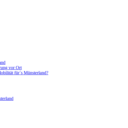
and
rung vor Ort
bilität für´s Münsterland?
terland