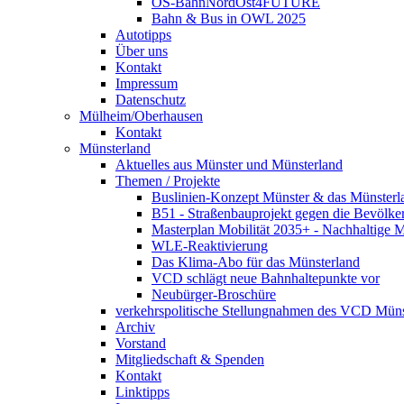
OS-BahnNordOst4FUTURE
Bahn & Bus in OWL 2025
Autotipps
Über uns
Kontakt
Impressum
Datenschutz
Mülheim/Oberhausen
Kontakt
Münsterland
Aktuelles aus Münster und Münsterland
Themen / Projekte
Buslinien-Konzept Münster & das Münsterl
B51 - Straßenbauprojekt gegen die Bevölke
Masterplan Mobilität 2035+ - Nachhaltige Mo
WLE-Reaktivierung
Das Klima-Abo für das Münsterland
VCD schlägt neue Bahnhaltepunkte vor
Neubürger-Broschüre
verkehrspolitische Stellungnahmen des VCD Müns
Archiv
Vorstand
Mitgliedschaft & Spenden
Kontakt
Linktipps