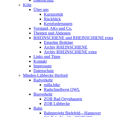
Datenschutz
Köln
Über uns
Kurzporträt
Rückblick
Kernforderungen
Vorstand, AKs und Co.
Themen und Aktionen
RHEINSCHIENE und RHEINSCHIENE extra
Einzelne Beiträge
Archiv RHEINSCHIENE
Archiv RHEINSCHIENE extra
Links und Tipps
Kontakt
Impressum
Datenschutz
Minden-Lübbecke Herford
Radverkehr
milla.bike
Radschnellweg OWL
Busverkehr
ZOB Bad Oeynhausen
ZOB Lübbecke
Bahn
Bahnprojekt Bielefeld—Hannover