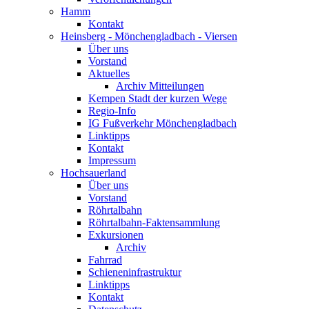
Hamm
Kontakt
Heinsberg - Mönchengladbach - Viersen
Über uns
Vorstand
Aktuelles
Archiv Mitteilungen
Kempen Stadt der kurzen Wege
Regio-Info
IG Fußverkehr Mönchengladbach
Linktipps
Kontakt
Impressum
Hochsauerland
Über uns
Vorstand
Röhrtalbahn
Röhrtalbahn-Faktensammlung
Exkursionen
Archiv
Fahrrad
Schieneninfrastruktur
Linktipps
Kontakt