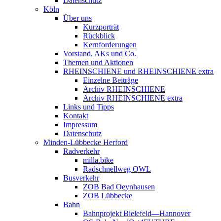
Datenschutz
Köln
Über uns
Kurzporträt
Rückblick
Kernforderungen
Vorstand, AKs und Co.
Themen und Aktionen
RHEINSCHIENE und RHEINSCHIENE extra
Einzelne Beiträge
Archiv RHEINSCHIENE
Archiv RHEINSCHIENE extra
Links und Tipps
Kontakt
Impressum
Datenschutz
Minden-Lübbecke Herford
Radverkehr
milla.bike
Radschnellweg OWL
Busverkehr
ZOB Bad Oeynhausen
ZOB Lübbecke
Bahn
Bahnprojekt Bielefeld—Hannover