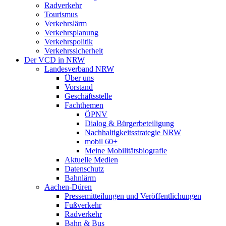
Radverkehr
Tourismus
Verkehrslärm
Verkehrsplanung
Verkehrspolitik
Verkehrssicherheit
Der VCD in NRW
Landesverband NRW
Über uns
Vorstand
Geschäftsstelle
Fachthemen
ÖPNV
Dialog & Bürgerbeteiligung
Nachhaltigkeitsstrategie NRW
mobil 60+
Meine Mobilitätsbiografie
Aktuelle Medien
Datenschutz
Bahnlärm
Aachen-Düren
Pressemitteilungen und Veröffentlichungen
Fußverkehr
Radverkehr
Bahn & Bus