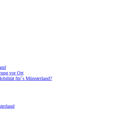
and
rung vor Ort
bilität für´s Münsterland?
terland