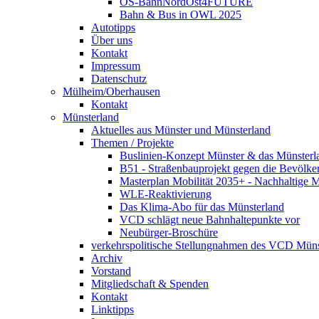
OS-BahnNordOst4FUTURE
Bahn & Bus in OWL 2025
Autotipps
Über uns
Kontakt
Impressum
Datenschutz
Mülheim/Oberhausen
Kontakt
Münsterland
Aktuelles aus Münster und Münsterland
Themen / Projekte
Buslinien-Konzept Münster & das Münsterl
B51 - Straßenbauprojekt gegen die Bevölke
Masterplan Mobilität 2035+ - Nachhaltige Mo
WLE-Reaktivierung
Das Klima-Abo für das Münsterland
VCD schlägt neue Bahnhaltepunkte vor
Neubürger-Broschüre
verkehrspolitische Stellungnahmen des VCD Müns
Archiv
Vorstand
Mitgliedschaft & Spenden
Kontakt
Linktipps