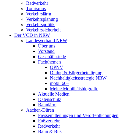
Radverkehr
Tourismus
Verkehrslärm
Verkehrsplanung
Verkehrspolitik
Verkehrssicherheit
Der VCD in NRW
Landesverband NRW
Über uns
Vorstand
Geschäftsstelle
Fachthemen
ÖPNV
Dialog & Bürgerbeteiligung
Nachhaltigkeitsstrategie NRW
mobil 60+
Meine Mobilitätsbiografie
Aktuelle Medien
Datenschutz
Bahnlärm
Aachen-Düren
Pressemitteilungen und Veröffentlichungen
Fußverkehr
Radverkehr
Bahn & Bus