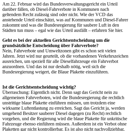
Am 22. Februar wird das Bundesverwaltungsgericht ein Urteil
darüber fällen, ob Diesel-Fahrverbote in Kommunen nach
geltendem Recht zulässig sind oder nicht. Wie der VCD das
anstehende Urteil einschätzt, was auf Kommunen und Diesel-Fahrer
zukommt und was die Bundesregierung für saubere Luft in den
Städten tun muss – egal wie das Urteil ausfällt – erfahren Sie hier.
Geht es bei der aktuellen Gerichtsentscheidung um die
grundsätzliche Entscheidung über Fahrverbote?
Nein, Fahrverbote und Umweltzonen gibt es schon seit vielen
Jahren. Jetzt wird nur geurteilt, ob die vorhandenen Verkehrszeichen
ausreichen, um speziell für alle Dieselfahrzeuge ein Fahrverbot
anzuordnen. Und das ist nur deshalb nötig, weil sich die
Bundesregierung weigert, die Blaue Plakette einzuführen.
Ist die Gerichtsentscheidung wichtig?
Überraschung: Eigentlich nicht. Denn sagt das Gericht nein zu
allgemeinen Fahrverboten, wird die Bundesregierung die rechtlich
unstrittige blaue Plakette einführen müssen, um trotzdem eine
wirksame Luftentlastung zu erreichen. Sagt das Gericht ja, werden
umgehend Besitzer sauberer Diesel dagegen (zu Recht) rechtlich
vorgehen, und die Regierung wird die blaue Plakette für unkritische
Fahrzeuge ebenso einführen müssen. Außerdem ist ein Verbot ohne
Plaketten gar nicht kontrollierbar. Es ist also nicht nachvollziehbar,