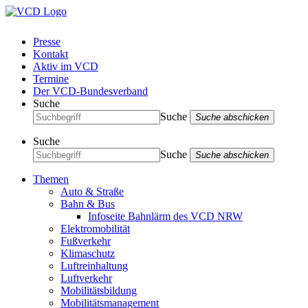
Presse
Kontakt
Aktiv im VCD
Termine
Der VCD-Bundesverband
Suche
Suche
Suche abschicken
Suche
Suche
Suche abschicken
Themen
Auto & Straße
Bahn & Bus
Infoseite Bahnlärm des VCD NRW
Elektromobilität
Fußverkehr
Klimaschutz
Luftreinhaltung
Luftverkehr
Mobilitätsbildung
Mobilitätsmanagement