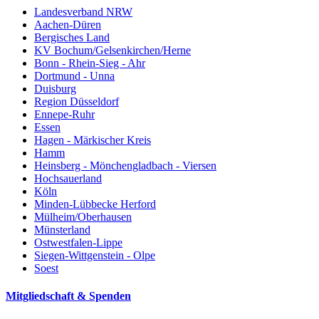
Landesverband NRW
Aachen-Düren
Bergisches Land
KV Bochum/Gelsenkirchen/Herne
Bonn - Rhein-Sieg - Ahr
Dortmund - Unna
Duisburg
Region Düsseldorf
Ennepe-Ruhr
Essen
Hagen - Märkischer Kreis
Hamm
Heinsberg - Mönchengladbach - Viersen
Hochsauerland
Köln
Minden-Lübbecke Herford
Mülheim/Oberhausen
Münsterland
Ostwestfalen-Lippe
Siegen-Wittgenstein - Olpe
Soest
Mitgliedschaft & Spenden