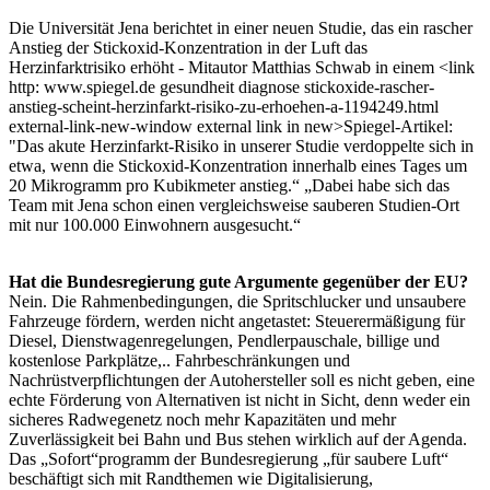
Die Universität Jena berichtet in einer neuen Studie, das ein rascher
Anstieg der Stickoxid-Konzentration in der Luft das
Herzinfarktrisiko erhöht - Mitautor Matthias Schwab in einem <link
http: www.spiegel.de gesundheit diagnose stickoxide-rascher-
anstieg-scheint-herzinfarkt-risiko-zu-erhoehen-a-1194249.html
external-link-new-window external link in new>Spiegel-Artikel:
"Das akute Herzinfarkt-Risiko in unserer Studie verdoppelte sich in
etwa, wenn die Stickoxid-Konzentration innerhalb eines Tages um
20 Mikrogramm pro Kubikmeter anstieg.“ „Dabei habe sich das
Team mit Jena schon einen vergleichsweise sauberen Studien-Ort
mit nur 100.000 Einwohnern ausgesucht.“
Hat die Bundesregierung gute Argumente gegenüber der EU?
Nein. Die Rahmenbedingungen, die Spritschlucker und unsaubere
Fahrzeuge fördern, werden nicht angetastet: Steuerermäßigung für
Diesel, Dienstwagenregelungen, Pendlerpauschale, billige und
kostenlose Parkplätze,.. Fahrbeschränkungen und
Nachrüstverpflichtungen der Autohersteller soll es nicht geben, eine
echte Förderung von Alternativen ist nicht in Sicht, denn weder ein
sicheres Radwegenetz noch mehr Kapazitäten und mehr
Zuverlässigkeit bei Bahn und Bus stehen wirklich auf der Agenda.
Das „Sofort“programm der Bundesregierung „für saubere Luft“
beschäftigt sich mit Randthemen wie Digitalisierung,