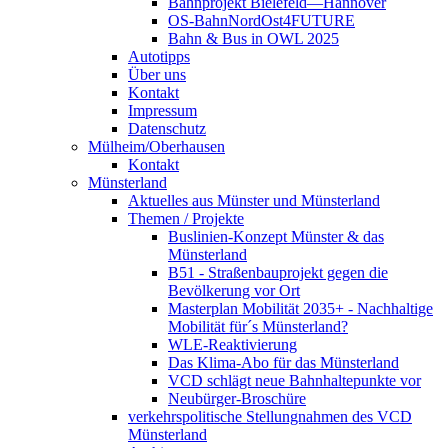
Bahnprojekt Bielefeld—Hannover
OS-BahnNordOst4FUTURE
Bahn & Bus in OWL 2025
Autotipps
Über uns
Kontakt
Impressum
Datenschutz
Mülheim/Oberhausen
Kontakt
Münsterland
Aktuelles aus Münster und Münsterland
Themen / Projekte
Buslinien-Konzept Münster & das
Münsterland
B51 - Straßenbauprojekt gegen die
Bevölkerung vor Ort
Masterplan Mobilität 2035+ - Nachhaltige
Mobilität für´s Münsterland?
WLE-Reaktivierung
Das Klima-Abo für das Münsterland
VCD schlägt neue Bahnhaltepunkte vor
Neubürger-Broschüre
verkehrspolitische Stellungnahmen des VCD
Münsterland