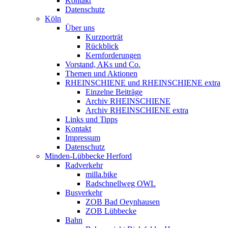
Kontakt
Datenschutz
Köln
Über uns
Kurzporträt
Rückblick
Kernforderungen
Vorstand, AKs und Co.
Themen und Aktionen
RHEINSCHIENE und RHEINSCHIENE extra
Einzelne Beiträge
Archiv RHEINSCHIENE
Archiv RHEINSCHIENE extra
Links und Tipps
Kontakt
Impressum
Datenschutz
Minden-Lübbecke Herford
Radverkehr
milla.bike
Radschnellweg OWL
Busverkehr
ZOB Bad Oeynhausen
ZOB Lübbecke
Bahn