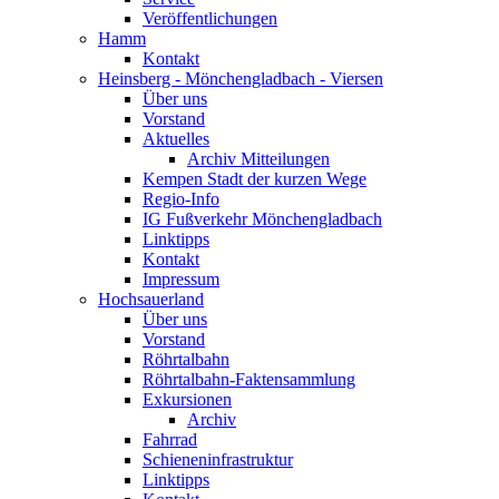
Veröffentlichungen
Hamm
Kontakt
Heinsberg - Mönchengladbach - Viersen
Über uns
Vorstand
Aktuelles
Archiv Mitteilungen
Kempen Stadt der kurzen Wege
Regio-Info
IG Fußverkehr Mönchengladbach
Linktipps
Kontakt
Impressum
Hochsauerland
Über uns
Vorstand
Röhrtalbahn
Röhrtalbahn-Faktensammlung
Exkursionen
Archiv
Fahrrad
Schieneninfrastruktur
Linktipps