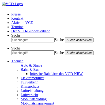
Presse
Kontakt
Aktiv im VCD
Termine
Der VCD-Bundesverband
Suche
Suche
Suche abschicken
Suche
Suche
Suche abschicken
Themen
Auto & Straße
Bahn & Bus
Infoseite Bahnlärm des VCD NRW
Elektromobilität
Fußverkehr
Klimaschutz
Luftreinhaltung
Luftverkehr
Mobilitätsbildung
Mobilitätsmanagement