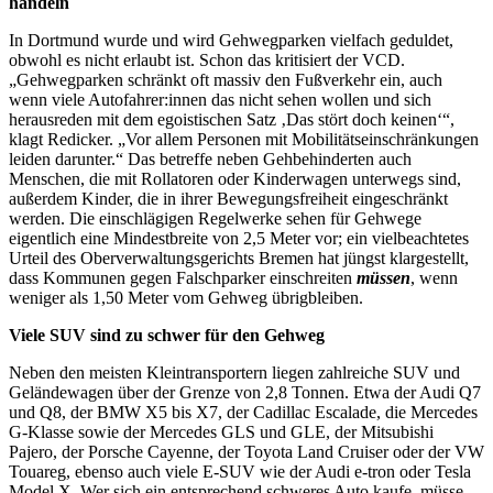
handeln
In Dortmund wurde und wird Gehwegparken vielfach geduldet,
obwohl es nicht erlaubt ist. Schon das kritisiert der VCD.
„Gehwegparken schränkt oft massiv den Fußverkehr ein, auch
wenn viele Autofahrer:innen das nicht sehen wollen und sich
herausreden mit dem egoistischen Satz ‚Das stört doch keinen‘“,
klagt Redicker. „Vor allem Personen mit Mobilitätseinschränkungen
leiden darunter.“ Das betreffe neben Gehbehinderten auch
Menschen, die mit Rollatoren oder Kinderwagen unterwegs sind,
außerdem Kinder, die in ihrer Bewegungsfreiheit eingeschränkt
werden. Die einschlägigen Regelwerke sehen für Gehwege
eigentlich eine Mindestbreite von 2,5 Meter vor; ein vielbeachtetes
Urteil des Oberverwaltungsgerichts Bremen hat jüngst klargestellt,
dass Kommunen gegen Falschparker einschreiten
müssen
, wenn
weniger als 1,50 Meter vom Gehweg übrigbleiben.
Viele SUV sind zu schwer für den Gehweg
Neben den meisten Kleintransportern liegen zahlreiche SUV und
Geländewagen über der Grenze von 2,8 Tonnen. Etwa der Audi Q7
und Q8, der BMW X5 bis X7, der Cadillac Escalade, die Mercedes
G-Klasse sowie der Mercedes GLS und GLE, der Mitsubishi
Pajero, der Porsche Cayenne, der Toyota Land Cruiser oder der VW
Touareg, ebenso auch viele E-SUV wie der Audi e-tron oder Tesla
Model X. Wer sich ein entsprechend schweres Auto kaufe, müsse