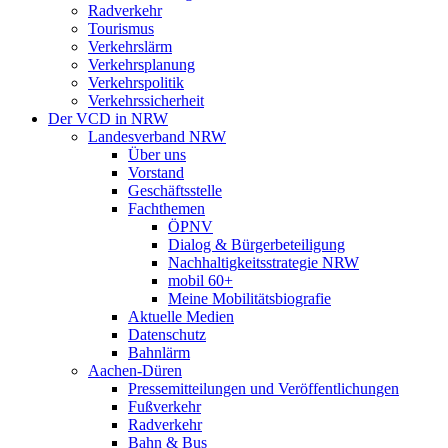
Radverkehr
Tourismus
Verkehrslärm
Verkehrsplanung
Verkehrspolitik
Verkehrssicherheit
Der VCD in NRW
Landesverband NRW
Über uns
Vorstand
Geschäftsstelle
Fachthemen
ÖPNV
Dialog & Bürgerbeteiligung
Nachhaltigkeitsstrategie NRW
mobil 60+
Meine Mobilitätsbiografie
Aktuelle Medien
Datenschutz
Bahnlärm
Aachen-Düren
Pressemitteilungen und Veröffentlichungen
Fußverkehr
Radverkehr
Bahn & Bus