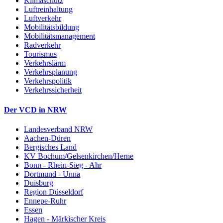
Klimaschutz
Luftreinhaltung
Luftverkehr
Mobilitätsbildung
Mobilitätsmanagement
Radverkehr
Tourismus
Verkehrslärm
Verkehrsplanung
Verkehrspolitik
Verkehrssicherheit
Der VCD in NRW
Landesverband NRW
Aachen-Düren
Bergisches Land
KV Bochum/Gelsenkirchen/Herne
Bonn - Rhein-Sieg - Ahr
Dortmund - Unna
Duisburg
Region Düsseldorf
Ennepe-Ruhr
Essen
Hagen - Märkischer Kreis