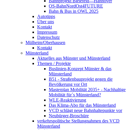
Bahnprojekt Bielefeld—Hannover
OS-BahnNordOst4FUTURE
Bahn & Bus in OWL 2025
Autotipps
Über uns
Kontakt
Impressum
Datenschutz
Mülheim/Oberhausen
Kontakt
Münsterland
Aktuelles aus Münster und Münsterland
Themen / Projekte
Buslinien-Konzept Münster & das
Münsterland
B51 - Straßenbauprojekt gegen die
Bevölkerung vor Ort
Masterplan Mobilität 2035+ - Nachhaltige
Mobilität für´s Münsterland?
WLE-Reaktivierung
Das Klima-Abo für das Münsterland
VCD schlägt neue Bahnhaltepunkte vor
Neubürger-Broschüre
verkehrspolitische Stellungnahmen des VCD
Münsterland