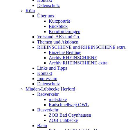
Kontakt
Datenschutz
Köln
Über uns
Kurzporträt
Rückblick
Kernforderungen
Vorstand, AKs und Co.
Themen und Aktionen
RHEINSCHIENE und RHEINSCHIENE extra
Einzelne Beiträge
Archiv RHEINSCHIENE
Archiv RHEINSCHIENE extra
Links und Tipps
Kontakt
Impressum
Datenschutz
Minden-Lübbecke Herford
Radverkehr
milla.bike
Radschnellweg OWL
Busverkehr
ZOB Bad Oeynhausen
ZOB Lübbecke
Bahn