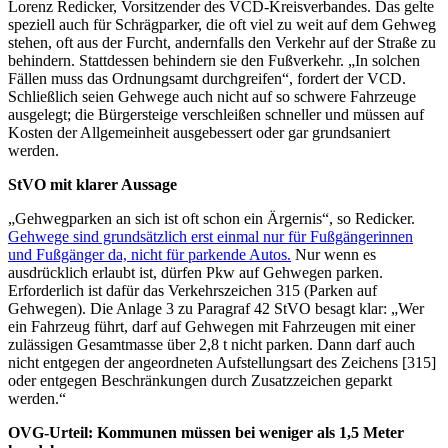
Lorenz Redicker, Vorsitzender des VCD-Kreisverbandes. Das gelte
speziell auch für Schrägparker, die oft viel zu weit auf dem Gehweg
stehen, oft aus der Furcht, andernfalls den Verkehr auf der Straße zu
behindern. Stattdessen behindern sie den Fußverkehr. „In solchen
Fällen muss das Ordnungsamt durchgreifen“, fordert der VCD.
Schließlich seien Gehwege auch nicht auf so schwere Fahrzeuge
ausgelegt; die Bürgersteige verschleißen schneller und müssen auf
Kosten der Allgemeinheit ausgebessert oder gar grundsaniert
werden.
StVO mit klarer Aussage
„Gehwegparken an sich ist oft schon ein Ärgernis“, so Redicker.
Gehwege sind grundsätzlich erst einmal nur für Fußgängerinnen
und Fußgänger da, nicht für parkende Autos.
Nur wenn es
ausdrücklich erlaubt ist, dürfen Pkw auf Gehwegen parken.
Erforderlich ist dafür das Verkehrszeichen 315 (Parken auf
Gehwegen). Die Anlage 3 zu Paragraf 42 StVO besagt klar: „Wer
ein Fahrzeug führt, darf auf Gehwegen mit Fahrzeugen mit einer
zulässigen Gesamtmasse über 2,8 t nicht parken. Dann darf auch
nicht entgegen der angeordneten Aufstellungsart des Zeichens [315]
oder entgegen Beschränkungen durch Zusatzzeichen geparkt
werden.“
OVG-Urteil: Kommunen müssen bei weniger als 1,5 Meter