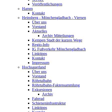
Veröffentlichungen
Hamm
Kontakt
Heinsberg - Mönchengladbach - Viersen
Über uns
Vorstand
Aktuelles
Archiv Mitteilungen
Kempen Stadt der kurzen Wege
Regio-Info
IG Fußverkehr Mönchengladbach
Linktipps
Kontakt
Impressum
Hochsauerland
Über uns
Vorstand
Röhrtalbahn
Röhrtalbahn-Faktensammlung
Exkursionen
Archiv
Fahrrad
Schieneninfrastruktur
Linktipps