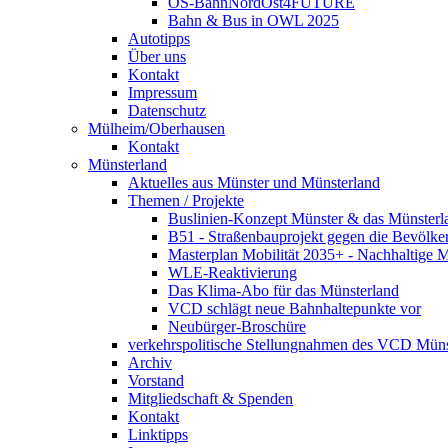
OS-BahnNordOst4FUTURE
Bahn & Bus in OWL 2025
Autotipps
Über uns
Kontakt
Impressum
Datenschutz
Mülheim/Oberhausen
Kontakt
Münsterland
Aktuelles aus Münster und Münsterland
Themen / Projekte
Buslinien-Konzept Münster & das Münsterl
B51 - Straßenbauprojekt gegen die Bevölke
Masterplan Mobilität 2035+ - Nachhaltige Mo
WLE-Reaktivierung
Das Klima-Abo für das Münsterland
VCD schlägt neue Bahnhaltepunkte vor
Neubürger-Broschüre
verkehrspolitische Stellungnahmen des VCD Müns
Archiv
Vorstand
Mitgliedschaft & Spenden
Kontakt
Linktipps