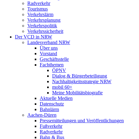
Radverkehr
Tourismus
Verkehrslärm
Verkehrsplanung
Verkehrspolitik
Verkehrssicherheit
Der VCD in NRW
Landesverband NRW
Über uns
Vorstand
Geschäftsstelle
Fachthemen
ÖPNV
Dialog & Bürgerbeteiligung
Nachhaltigkeitsstrategie NRW
mobil 60+
Meine Mobilitätsbiografie
Aktuelle Medien
Datenschutz
Bahnlärm
Aachen-Düren
Pressemitteilungen und Veröffentlichungen
Fußverkehr
Radverkehr
Bahn & Bus