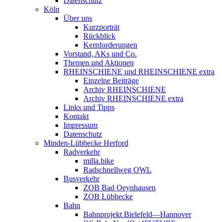
Datenschutz
Köln
Über uns
Kurzporträt
Rückblick
Kernforderungen
Vorstand, AKs und Co.
Themen und Aktionen
RHEINSCHIENE und RHEINSCHIENE extra
Einzelne Beiträge
Archiv RHEINSCHIENE
Archiv RHEINSCHIENE extra
Links und Tipps
Kontakt
Impressum
Datenschutz
Minden-Lübbecke Herford
Radverkehr
milla.bike
Radschnellweg OWL
Busverkehr
ZOB Bad Oeynhausen
ZOB Lübbecke
Bahn
Bahnprojekt Bielefeld—Hannover