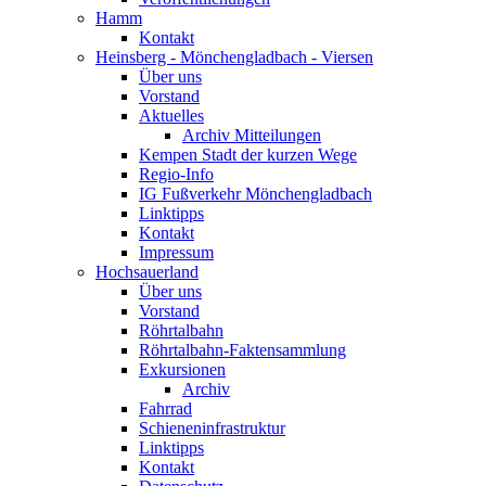
Hamm
Kontakt
Heinsberg - Mönchengladbach - Viersen
Über uns
Vorstand
Aktuelles
Archiv Mitteilungen
Kempen Stadt der kurzen Wege
Regio-Info
IG Fußverkehr Mönchengladbach
Linktipps
Kontakt
Impressum
Hochsauerland
Über uns
Vorstand
Röhrtalbahn
Röhrtalbahn-Faktensammlung
Exkursionen
Archiv
Fahrrad
Schieneninfrastruktur
Linktipps
Kontakt