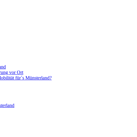
and
rung vor Ort
bilität für´s Münsterland?
terland