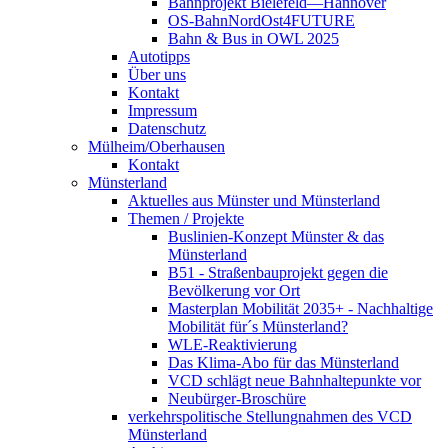
Bahnprojekt Bielefeld—Hannover
OS-BahnNordOst4FUTURE
Bahn & Bus in OWL 2025
Autotipps
Über uns
Kontakt
Impressum
Datenschutz
Mülheim/Oberhausen
Kontakt
Münsterland
Aktuelles aus Münster und Münsterland
Themen / Projekte
Buslinien-Konzept Münster & das
Münsterland
B51 - Straßenbauprojekt gegen die
Bevölkerung vor Ort
Masterplan Mobilität 2035+ - Nachhaltige
Mobilität für´s Münsterland?
WLE-Reaktivierung
Das Klima-Abo für das Münsterland
VCD schlägt neue Bahnhaltepunkte vor
Neubürger-Broschüre
verkehrspolitische Stellungnahmen des VCD
Münsterland