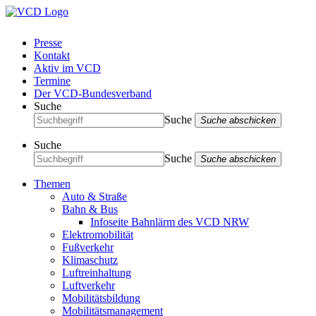
Presse
Kontakt
Aktiv im VCD
Termine
Der VCD-Bundesverband
Suche
Suche
Suche abschicken
Suche
Suche
Suche abschicken
Themen
Auto & Straße
Bahn & Bus
Infoseite Bahnlärm des VCD NRW
Elektromobilität
Fußverkehr
Klimaschutz
Luftreinhaltung
Luftverkehr
Mobilitätsbildung
Mobilitätsmanagement