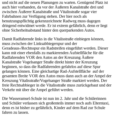
und nicht auf die neuen Planungen zu warten. Genügend Platz ist
auch hier vorhanden, da vor der Äußeren Kanalstraße drei und
zwischen Äußerer Kanalstraße und Vitalisstraße sogar vier
Fahrbahnen zur Verfügung stehen. Der hier noch als
benutzungspflichtig gekennzeichnete Radweg muss dagegen
dringend entwidmet werde. Er ist extrem gefährlich, denn er liegt
ohne Sicherheitsabstand hinter den querparkenden Autos.
Damit Radfahrende links in die Vitalisstraße einbiegen können,
muss zwischen der Linksabbiegerspur und der
Geradeaus-/Rechtsspur ein Radstreifen eingeführt werden. Dieser
kann mit einer ebenfalls zu markierenden Aufstellfläche für die
Radfahrenden VOR den Autos an der Kreuzung Äußere
Kanalstraße Vogelsanger Straße direkt hinter der Kreuzung
beginnen, so dass die Radfahrenden gefahrlos auf diese Spur
gelangen können. Eine gleichartige Rad-Aufstellfläche auf der
gesamten Breite VOR den Autos muss dann auch an der Ampel der
Kreuzung Vitalisstraße/Vogelsanger Straße markiert werden. Der
freie Rechtsabbieger in die Vitalisstraße muss zurückgebaut und der
Verkehr mit über die Ampel geführt werden.
Die Wasseramsel-Schule ist nun im 2. Jahr und die Schülerinnen
und Schüler verlassen sich großenteils immer noch aufs Elterntaxi,
denn es ist bisher zu gefährlich, Kinder auf dem Rad zur Schule
fahren zu lassen.