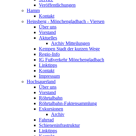
Veröffentlichungen
Hamm
Kontakt
Heinsberg - Mönchengladbach - Viersen
Über uns
Vorstand
Aktuelles
Archiv Mitteilungen
Kempen Stadt der kurzen Wege
Regio-Info
IG Fußverkehr Mönchengladbach
Linktipps
Kontakt
Impressum
Hochsauerland
Über uns
Vorstand
Röhrtalbahn
Röhrtalbahn-Faktensammlung
Exkursionen
Archiv
Fahrrad
Schieneninfrastruktur
Linktipps