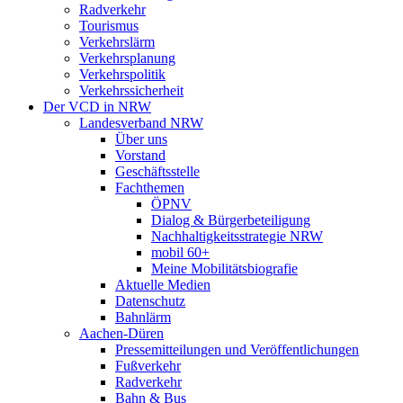
Radverkehr
Tourismus
Verkehrslärm
Verkehrsplanung
Verkehrspolitik
Verkehrssicherheit
Der VCD in NRW
Landesverband NRW
Über uns
Vorstand
Geschäftsstelle
Fachthemen
ÖPNV
Dialog & Bürgerbeteiligung
Nachhaltigkeitsstrategie NRW
mobil 60+
Meine Mobilitätsbiografie
Aktuelle Medien
Datenschutz
Bahnlärm
Aachen-Düren
Pressemitteilungen und Veröffentlichungen
Fußverkehr
Radverkehr
Bahn & Bus