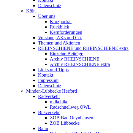
Kontakt
Datenschutz
Köln
Über uns
Kurzporträt
Rückblick
Kernforderungen
Vorstand, AKs und Co.
Themen und Aktionen
RHEINSCHIENE und RHEINSCHIENE extra
Einzelne Beiträge
Archiv RHEINSCHIENE
Archiv RHEINSCHIENE extra
Links und Tipps
Kontakt
Impressum
Datenschutz
Minden-Lübbecke Herford
Radverkehr
milla.bike
Radschnellweg OWL
Busverkehr
ZOB Bad Oeynhausen
ZOB Lübbecke
Bahn