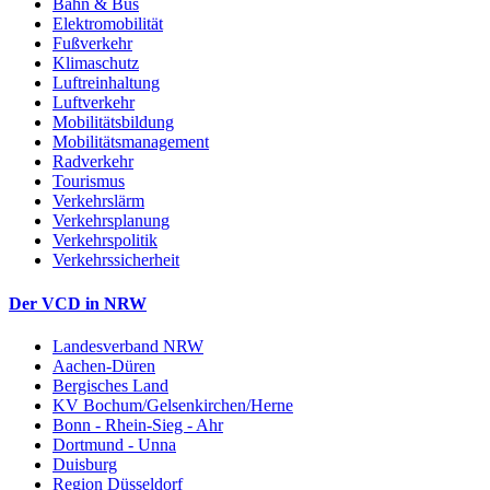
Bahn & Bus
Elektromobilität
Fußverkehr
Klimaschutz
Luftreinhaltung
Luftverkehr
Mobilitätsbildung
Mobilitätsmanagement
Radverkehr
Tourismus
Verkehrslärm
Verkehrsplanung
Verkehrspolitik
Verkehrssicherheit
Der VCD in NRW
Landesverband NRW
Aachen-Düren
Bergisches Land
KV Bochum/Gelsenkirchen/Herne
Bonn - Rhein-Sieg - Ahr
Dortmund - Unna
Duisburg
Region Düsseldorf