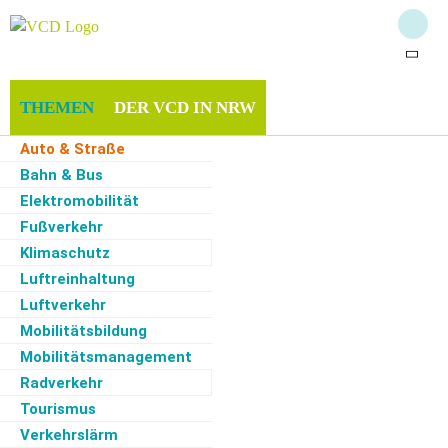
THEMEN
DER VCD IN NRW
Auto & Straße
MITGLIEDSCHAFT & SPENDEN
INFOTHEK
Bahn & Bus
Elektromobilität
SERVICE
Fußverkehr
Klimaschutz
Luftreinhaltung
Luftverkehr
Start
·
Themen
·
Auto & Straße
·
Parkende Autos runter vom Gehweg!
Mobilitätsbildung
Mobilitätsmanagement
16.06.2024
Radverkehr
Duisburg, Auto & Straße, Fußverkehr,
Tourismus
Pressemitteilung
Verkehrslärm