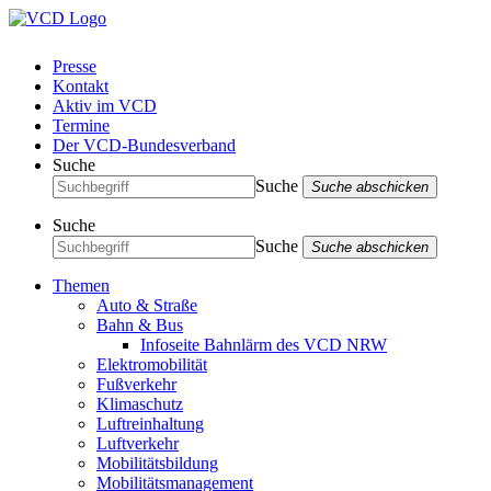
Presse
Kontakt
Aktiv im VCD
Termine
Der VCD-Bundesverband
Suche
Suche
Suche abschicken
Suche
Suche
Suche abschicken
Themen
Auto & Straße
Bahn & Bus
Infoseite Bahnlärm des VCD NRW
Elektromobilität
Fußverkehr
Klimaschutz
Luftreinhaltung
Luftverkehr
Mobilitätsbildung
Mobilitätsmanagement