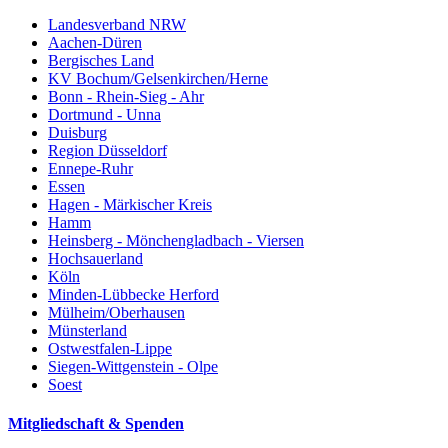
Landesverband NRW
Aachen-Düren
Bergisches Land
KV Bochum/Gelsenkirchen/Herne
Bonn - Rhein-Sieg - Ahr
Dortmund - Unna
Duisburg
Region Düsseldorf
Ennepe-Ruhr
Essen
Hagen - Märkischer Kreis
Hamm
Heinsberg - Mönchengladbach - Viersen
Hochsauerland
Köln
Minden-Lübbecke Herford
Mülheim/Oberhausen
Münsterland
Ostwestfalen-Lippe
Siegen-Wittgenstein - Olpe
Soest
Mitgliedschaft & Spenden