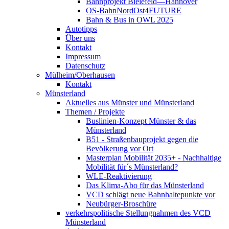
Bahnprojekt Bielefeld—Hannover
OS-BahnNordOst4FUTURE
Bahn & Bus in OWL 2025
Autotipps
Über uns
Kontakt
Impressum
Datenschutz
Mülheim/Oberhausen
Kontakt
Münsterland
Aktuelles aus Münster und Münsterland
Themen / Projekte
Buslinien-Konzept Münster & das
Münsterland
B51 - Straßenbauprojekt gegen die
Bevölkerung vor Ort
Masterplan Mobilität 2035+ - Nachhaltige
Mobilität für´s Münsterland?
WLE-Reaktivierung
Das Klima-Abo für das Münsterland
VCD schlägt neue Bahnhaltepunkte vor
Neubürger-Broschüre
verkehrspolitische Stellungnahmen des VCD
Münsterland