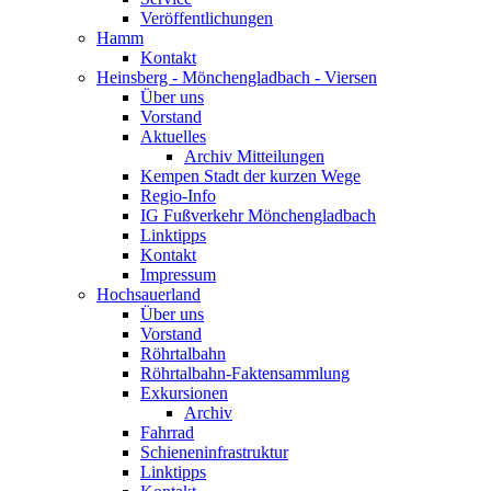
Veröffentlichungen
Hamm
Kontakt
Heinsberg - Mönchengladbach - Viersen
Über uns
Vorstand
Aktuelles
Archiv Mitteilungen
Kempen Stadt der kurzen Wege
Regio-Info
IG Fußverkehr Mönchengladbach
Linktipps
Kontakt
Impressum
Hochsauerland
Über uns
Vorstand
Röhrtalbahn
Röhrtalbahn-Faktensammlung
Exkursionen
Archiv
Fahrrad
Schieneninfrastruktur
Linktipps