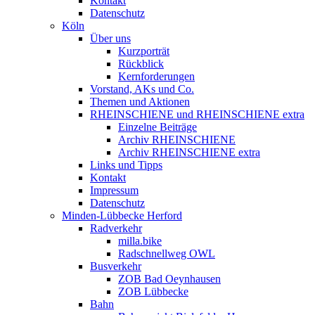
Kontakt
Datenschutz
Köln
Über uns
Kurzporträt
Rückblick
Kernforderungen
Vorstand, AKs und Co.
Themen und Aktionen
RHEINSCHIENE und RHEINSCHIENE extra
Einzelne Beiträge
Archiv RHEINSCHIENE
Archiv RHEINSCHIENE extra
Links und Tipps
Kontakt
Impressum
Datenschutz
Minden-Lübbecke Herford
Radverkehr
milla.bike
Radschnellweg OWL
Busverkehr
ZOB Bad Oeynhausen
ZOB Lübbecke
Bahn