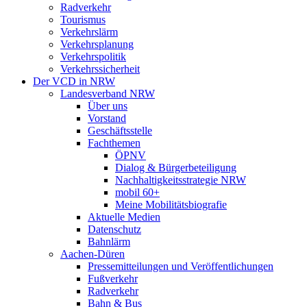
Radverkehr
Tourismus
Verkehrslärm
Verkehrsplanung
Verkehrspolitik
Verkehrssicherheit
Der VCD in NRW
Landesverband NRW
Über uns
Vorstand
Geschäftsstelle
Fachthemen
ÖPNV
Dialog & Bürgerbeteiligung
Nachhaltigkeitsstrategie NRW
mobil 60+
Meine Mobilitätsbiografie
Aktuelle Medien
Datenschutz
Bahnlärm
Aachen-Düren
Pressemitteilungen und Veröffentlichungen
Fußverkehr
Radverkehr
Bahn & Bus