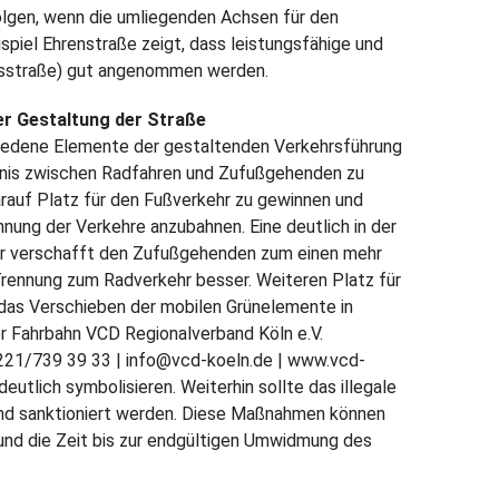
lgen, wenn die umliegenden Achsen für den
spiel Ehrenstraße zeigt, dass leistungsfähige und
usstraße) gut angenommen werden.
der Gestaltung der Straße
hiedene Elemente der gestaltenden Verkehrsführung
tnis zwischen Radfahren und Zufußgehenden zu
arauf Platz für den Fußverkehr zu gewinnen und
nnung der Verkehre anzubahnen. Eine deutlich in der
ur verschafft den Zufußgehenden zum einen mehr
Trennung zum Radverkehr besser. Weiteren Platz für
as Verschieben der mobilen Grünelemente in
r Fahrbahn VCD Regionalverband Köln e.V.
 0221/739 39 33 | info@vcd-koeln.de | www.vcd-
eutlich symbolisieren. Weiterhin sollte das illegale
und sanktioniert werden. Diese Maßnahmen können
 und die Zeit bis zur endgültigen Umwidmung des