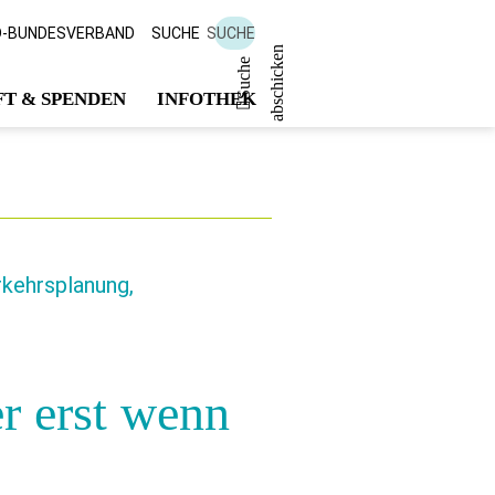
D-BUNDESVERBAND
SUCHE
SUCHE
n
S
u
c
h
e
a
b
s
c
h
i
c
k
e
T & SPENDEN
INFOTHEK
rkehrsplanung,
er erst wenn