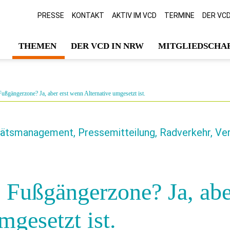
PRESSE
KONTAKT
AKTIV IM VCD
TERMINE
DER VC
THEMEN
DER VCD IN NRW
MITGLIEDSCHAF
 Fußgängerzone? Ja, aber erst wenn Alternative umgesetzt ist.
itätsmanagement, Pressemitteilung, Radverkehr, Ve
s Fußgängerzone? Ja, ab
mgesetzt ist.