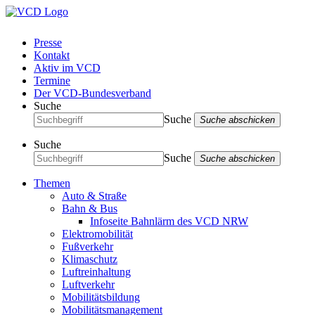
Presse
Kontakt
Aktiv im VCD
Termine
Der VCD-Bundesverband
Suche
Suche
Suche abschicken
Suche
Suche
Suche abschicken
Themen
Auto & Straße
Bahn & Bus
Infoseite Bahnlärm des VCD NRW
Elektromobilität
Fußverkehr
Klimaschutz
Luftreinhaltung
Luftverkehr
Mobilitätsbildung
Mobilitätsmanagement