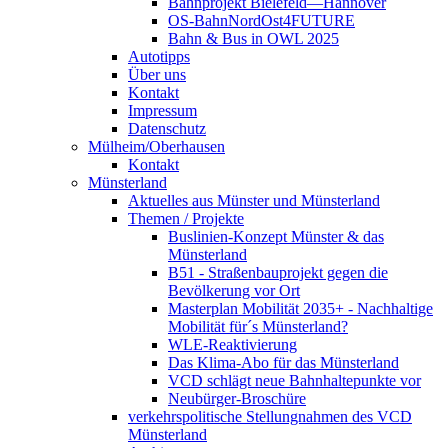
Bahnprojekt Bielefeld—Hannover
OS-BahnNordOst4FUTURE
Bahn & Bus in OWL 2025
Autotipps
Über uns
Kontakt
Impressum
Datenschutz
Mülheim/Oberhausen
Kontakt
Münsterland
Aktuelles aus Münster und Münsterland
Themen / Projekte
Buslinien-Konzept Münster & das
Münsterland
B51 - Straßenbauprojekt gegen die
Bevölkerung vor Ort
Masterplan Mobilität 2035+ - Nachhaltige
Mobilität für´s Münsterland?
WLE-Reaktivierung
Das Klima-Abo für das Münsterland
VCD schlägt neue Bahnhaltepunkte vor
Neubürger-Broschüre
verkehrspolitische Stellungnahmen des VCD
Münsterland