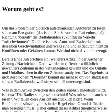
Worum geht es?
Um das Problem der plötzlich aufschlagenden Autotüren zu lösen,
sollen am Boxgraben (das ist die Straße vor dem Luisenhospital) in
Richtung “bergab” die Radfahrenden zukünftig im Verkehr
“mitschwimmen”. Die Idee ist, dass Auto- und Radverkehr mit
derselben Geschwindigkeit unterwegs sind und es dadurch nicht zu
Konflikten oder Gefahren kommt. Wir sind nicht davon überzeugt.
Bereits Ende Juli erschien ein (weiterer) Artikel in der Aachener
Zeitung / Nachrichten. Darin wurde ein (offenbar willkürlich
gewählter) Zeitraum in der Vergangenheit gewählt und die Unfälle
und Unfallursachen in diesem Zeitraum analysiert. Das Ergebnis ist
grob gesprochen: “Dooring” kommt gar nicht so oft vor, stattdessen
stürzen Radfahrende, weil sie zu schnell unterwegs sind.
Was in dem Artikel zwischen den Zeilen implizit angedeutet wird,
ist etwa “Die Radler sind ja selber schuld! Was müssen die auch so
rasen”. Wir teilen diese Ansicht ausdrücklich
nicht
. Wenn
Radfahrende stürzen, gibt es in der Regel einen Grund dafür, den
man beseitigen muss. Daher enthält dieser Artikel (möglicherweise