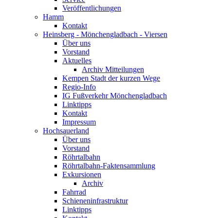
Veröffentlichungen
Hamm
Kontakt
Heinsberg - Mönchengladbach - Viersen
Über uns
Vorstand
Aktuelles
Archiv Mitteilungen
Kempen Stadt der kurzen Wege
Regio-Info
IG Fußverkehr Mönchengladbach
Linktipps
Kontakt
Impressum
Hochsauerland
Über uns
Vorstand
Röhrtalbahn
Röhrtalbahn-Faktensammlung
Exkursionen
Archiv
Fahrrad
Schieneninfrastruktur
Linktipps