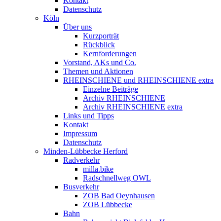
Kontakt
Datenschutz
Köln
Über uns
Kurzporträt
Rückblick
Kernforderungen
Vorstand, AKs und Co.
Themen und Aktionen
RHEINSCHIENE und RHEINSCHIENE extra
Einzelne Beiträge
Archiv RHEINSCHIENE
Archiv RHEINSCHIENE extra
Links und Tipps
Kontakt
Impressum
Datenschutz
Minden-Lübbecke Herford
Radverkehr
milla.bike
Radschnellweg OWL
Busverkehr
ZOB Bad Oeynhausen
ZOB Lübbecke
Bahn