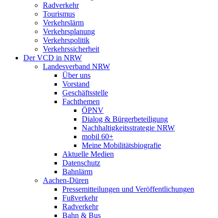
Radverkehr
Tourismus
Verkehrslärm
Verkehrsplanung
Verkehrspolitik
Verkehrssicherheit
Der VCD in NRW
Landesverband NRW
Über uns
Vorstand
Geschäftsstelle
Fachthemen
ÖPNV
Dialog & Bürgerbeteiligung
Nachhaltigkeitsstrategie NRW
mobil 60+
Meine Mobilitätsbiografie
Aktuelle Medien
Datenschutz
Bahnlärm
Aachen-Düren
Pressemitteilungen und Veröffentlichungen
Fußverkehr
Radverkehr
Bahn & Bus