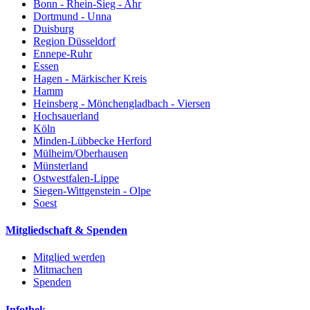
Bonn - Rhein-Sieg - Ahr
Dortmund - Unna
Duisburg
Region Düsseldorf
Ennepe-Ruhr
Essen
Hagen - Märkischer Kreis
Hamm
Heinsberg - Mönchengladbach - Viersen
Hochsauerland
Köln
Minden-Lübbecke Herford
Mülheim/Oberhausen
Münsterland
Ostwestfalen-Lippe
Siegen-Wittgenstein - Olpe
Soest
Mitgliedschaft & Spenden
Mitglied werden
Mitmachen
Spenden
Infothek