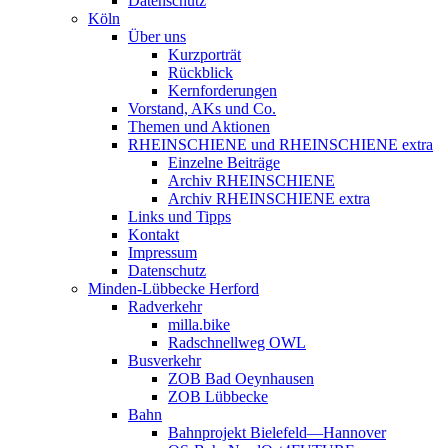
Datenschutz
Köln
Über uns
Kurzporträt
Rückblick
Kernforderungen
Vorstand, AKs und Co.
Themen und Aktionen
RHEINSCHIENE und RHEINSCHIENE extra
Einzelne Beiträge
Archiv RHEINSCHIENE
Archiv RHEINSCHIENE extra
Links und Tipps
Kontakt
Impressum
Datenschutz
Minden-Lübbecke Herford
Radverkehr
milla.bike
Radschnellweg OWL
Busverkehr
ZOB Bad Oeynhausen
ZOB Lübbecke
Bahn
Bahnprojekt Bielefeld—Hannover