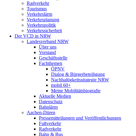
Radverkehr
Tourismus
Verkehrslärm
Verkehrsplanung
Verkehrspolitik
Verkehrssicherheit
Der VCD in NRW
Landesverband NRW
Über uns
Vorstand
Geschäftsstelle
Fachthemen
ÖPNV
Dialog & Bürgerbeteiligung
Nachhaltigkeitsstrategie NRW
mobil 60+
Meine Mobilitätsbiografie
Aktuelle Medien
Datenschutz
Bahnlärm
Aachen-Düren
Pressemitteilungen und Veröffentlichungen
Fußverkehr
Radverkehr
Bahn & Bus