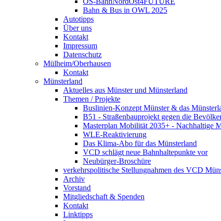
OS-BahnNordOst4FUTURE
Bahn & Bus in OWL 2025
Autotipps
Über uns
Kontakt
Impressum
Datenschutz
Mülheim/Oberhausen
Kontakt
Münsterland
Aktuelles aus Münster und Münsterland
Themen / Projekte
Buslinien-Konzept Münster & das Münsterl
B51 - Straßenbauprojekt gegen die Bevölke
Masterplan Mobilität 2035+ - Nachhaltige Mo
WLE-Reaktivierung
Das Klima-Abo für das Münsterland
VCD schlägt neue Bahnhaltepunkte vor
Neubürger-Broschüre
verkehrspolitische Stellungnahmen des VCD Müns
Archiv
Vorstand
Mitgliedschaft & Spenden
Kontakt
Linktipps