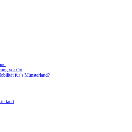
and
rung vor Ort
bilität für´s Münsterland?
terland