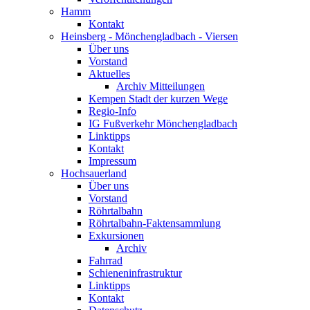
Hamm
Kontakt
Heinsberg - Mönchengladbach - Viersen
Über uns
Vorstand
Aktuelles
Archiv Mitteilungen
Kempen Stadt der kurzen Wege
Regio-Info
IG Fußverkehr Mönchengladbach
Linktipps
Kontakt
Impressum
Hochsauerland
Über uns
Vorstand
Röhrtalbahn
Röhrtalbahn-Faktensammlung
Exkursionen
Archiv
Fahrrad
Schieneninfrastruktur
Linktipps
Kontakt