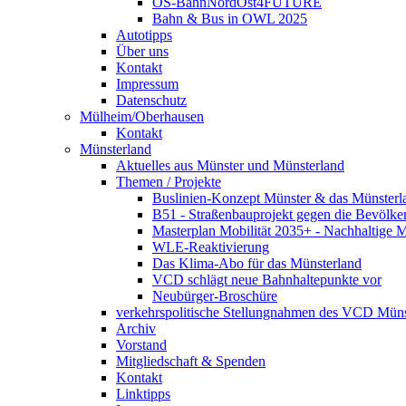
OS-BahnNordOst4FUTURE
Bahn & Bus in OWL 2025
Autotipps
Über uns
Kontakt
Impressum
Datenschutz
Mülheim/Oberhausen
Kontakt
Münsterland
Aktuelles aus Münster und Münsterland
Themen / Projekte
Buslinien-Konzept Münster & das Münsterl
B51 - Straßenbauprojekt gegen die Bevölke
Masterplan Mobilität 2035+ - Nachhaltige Mo
WLE-Reaktivierung
Das Klima-Abo für das Münsterland
VCD schlägt neue Bahnhaltepunkte vor
Neubürger-Broschüre
verkehrspolitische Stellungnahmen des VCD Müns
Archiv
Vorstand
Mitgliedschaft & Spenden
Kontakt
Linktipps