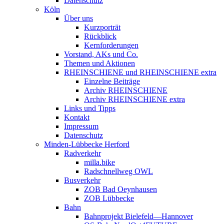
Datenschutz
Köln
Über uns
Kurzporträt
Rückblick
Kernforderungen
Vorstand, AKs und Co.
Themen und Aktionen
RHEINSCHIENE und RHEINSCHIENE extra
Einzelne Beiträge
Archiv RHEINSCHIENE
Archiv RHEINSCHIENE extra
Links und Tipps
Kontakt
Impressum
Datenschutz
Minden-Lübbecke Herford
Radverkehr
milla.bike
Radschnellweg OWL
Busverkehr
ZOB Bad Oeynhausen
ZOB Lübbecke
Bahn
Bahnprojekt Bielefeld—Hannover