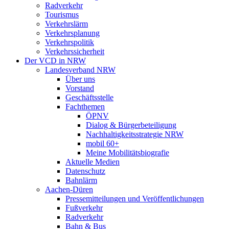
Radverkehr
Tourismus
Verkehrslärm
Verkehrsplanung
Verkehrspolitik
Verkehrssicherheit
Der VCD in NRW
Landesverband NRW
Über uns
Vorstand
Geschäftsstelle
Fachthemen
ÖPNV
Dialog & Bürgerbeteiligung
Nachhaltigkeitsstrategie NRW
mobil 60+
Meine Mobilitätsbiografie
Aktuelle Medien
Datenschutz
Bahnlärm
Aachen-Düren
Pressemitteilungen und Veröffentlichungen
Fußverkehr
Radverkehr
Bahn & Bus