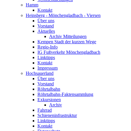
Hamm
Kontakt
Heinsberg - Mönchengladbach - Viersen
Über uns
Vorstand
Aktuelles
Archiv Mitteilungen
Kempen Stadt der kurzen Wege
Regio-Info
IG Fußverkehr Mönchengladbach
Linktipps
Kontakt
Impressum
Hochsauerland
Über uns
Vorstand
Röhrtalbahn
Röhrtalbahn-Faktensammlung
Exkursionen
Archiv
Fahrrad
Schieneninfrastruktur
Linktipps
Kontakt