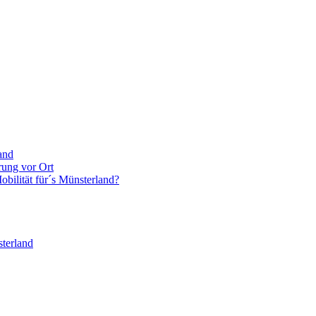
and
rung vor Ort
bilität für´s Münsterland?
terland