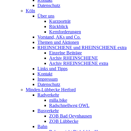
Kontakt
Datenschutz
Köln
Über uns
Kurzporträt
Rückblick
Kernforderungen
Vorstand, AKs und Co.
Themen und Aktionen
RHEINSCHIENE und RHEINSCHIENE extra
Einzelne Beiträge
Archiv RHEINSCHIENE
Archiv RHEINSCHIENE extra
Links und Tipps
Kontakt
Impressum
Datenschutz
Minden-Lübbecke Herford
Radverkehr
milla.bike
Radschnellweg OWL
Busverkehr
ZOB Bad Oeynhausen
ZOB Lübbecke
Bahn