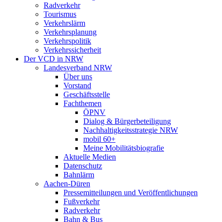
Radverkehr
Tourismus
Verkehrslärm
Verkehrsplanung
Verkehrspolitik
Verkehrssicherheit
Der VCD in NRW
Landesverband NRW
Über uns
Vorstand
Geschäftsstelle
Fachthemen
ÖPNV
Dialog & Bürgerbeteiligung
Nachhaltigkeitsstrategie NRW
mobil 60+
Meine Mobilitätsbiografie
Aktuelle Medien
Datenschutz
Bahnlärm
Aachen-Düren
Pressemitteilungen und Veröffentlichungen
Fußverkehr
Radverkehr
Bahn & Bus