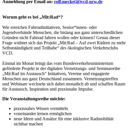
Anmeldung per Email an:
rolf.mecke(ät)vcd-nrw.de
Worum geht es bei „Mit:Rad“?
Wie erreichen Fahrradinitiativen, Senior*innen- oder
Jugendverbände Menschen, die bislang aus ganz unterschiedlichen
Gründen nicht Fahrrad fahren wollen oder können? Genau dieser
Frage widmet sich das Projekt „Mit:Rad – Auf zwei Rädern zu mehr
Selbstständigkeit und Teilhabe“ des ökologischen Verkehrsclubs
VCD.
Einmal im Monat bringt das vom Bundesverkehrsministerium
geförderte Projekt in der digitalen Vernetzungs- und Seminarreihe
„Mit:Rad im Austausch“ Initiativen, Vereine und engagierte
Menschen aus ganz Deutschland zusammen. Vernetzungstreffen
und Webinare wechseln sich dabei monatlich ab und schaffen Raum
für Austausch, Inspiration und praxisnahe Impulse.
Die Veranstaltungsreihe möchte:
praxisnahes Wissen vermitteln
voneinander lernen ermöglichen
neue Ideen und Ansätze für eine inklusive Radmobilität
sichtbar machen