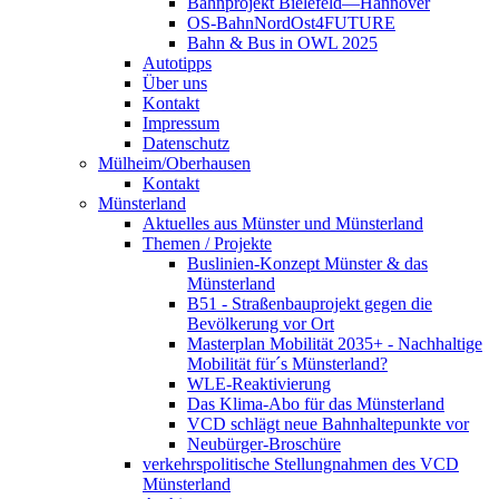
Bahnprojekt Bielefeld—Hannover
OS-BahnNordOst4FUTURE
Bahn & Bus in OWL 2025
Autotipps
Über uns
Kontakt
Impressum
Datenschutz
Mülheim/Oberhausen
Kontakt
Münsterland
Aktuelles aus Münster und Münsterland
Themen / Projekte
Buslinien-Konzept Münster & das
Münsterland
B51 - Straßenbauprojekt gegen die
Bevölkerung vor Ort
Masterplan Mobilität 2035+ - Nachhaltige
Mobilität für´s Münsterland?
WLE-Reaktivierung
Das Klima-Abo für das Münsterland
VCD schlägt neue Bahnhaltepunkte vor
Neubürger-Broschüre
verkehrspolitische Stellungnahmen des VCD
Münsterland