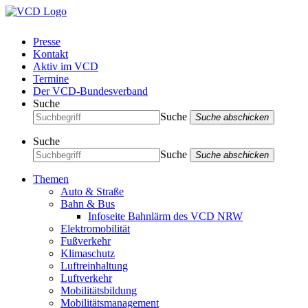
Presse
Kontakt
Aktiv im VCD
Termine
Der VCD-Bundesverband
Suche
Suche
Suche abschicken
Suche
Suche
Suche abschicken
Themen
Auto & Straße
Bahn & Bus
Infoseite Bahnlärm des VCD NRW
Elektromobilität
Fußverkehr
Klimaschutz
Luftreinhaltung
Luftverkehr
Mobilitätsbildung
Mobilitätsmanagement