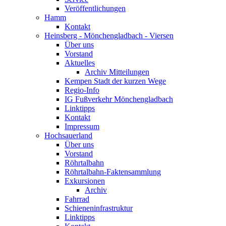
Veröffentlichungen
Hamm
Kontakt
Heinsberg - Mönchengladbach - Viersen
Über uns
Vorstand
Aktuelles
Archiv Mitteilungen
Kempen Stadt der kurzen Wege
Regio-Info
IG Fußverkehr Mönchengladbach
Linktipps
Kontakt
Impressum
Hochsauerland
Über uns
Vorstand
Röhrtalbahn
Röhrtalbahn-Faktensammlung
Exkursionen
Archiv
Fahrrad
Schieneninfrastruktur
Linktipps