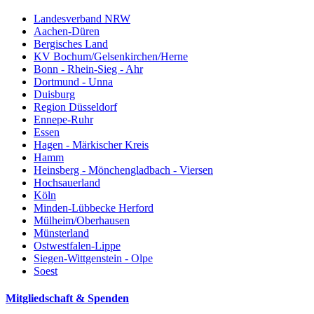
Landesverband NRW
Aachen-Düren
Bergisches Land
KV Bochum/Gelsenkirchen/Herne
Bonn - Rhein-Sieg - Ahr
Dortmund - Unna
Duisburg
Region Düsseldorf
Ennepe-Ruhr
Essen
Hagen - Märkischer Kreis
Hamm
Heinsberg - Mönchengladbach - Viersen
Hochsauerland
Köln
Minden-Lübbecke Herford
Mülheim/Oberhausen
Münsterland
Ostwestfalen-Lippe
Siegen-Wittgenstein - Olpe
Soest
Mitgliedschaft & Spenden