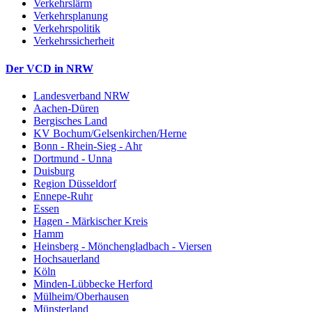
Verkehrslärm
Verkehrsplanung
Verkehrspolitik
Verkehrssicherheit
Der VCD in NRW
Landesverband NRW
Aachen-Düren
Bergisches Land
KV Bochum/Gelsenkirchen/Herne
Bonn - Rhein-Sieg - Ahr
Dortmund - Unna
Duisburg
Region Düsseldorf
Ennepe-Ruhr
Essen
Hagen - Märkischer Kreis
Hamm
Heinsberg - Mönchengladbach - Viersen
Hochsauerland
Köln
Minden-Lübbecke Herford
Mülheim/Oberhausen
Münsterland