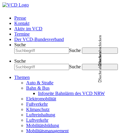
Presse
Kontakt
Aktiv im VCD
Termine
Suche abschicken
Der VCD-Bundesverband
Suche
Suche
Suche abschicken
Suche
Suche
Themen
Auto & Straße
Bahn & Bus
Infoseite Bahnlärm des VCD NRW
Elektromobilität
Fußverkehr
Klimaschutz
Luftreinhaltung
Luftverkehr
Mobilitätsbildung
Mobilitätsmanagement