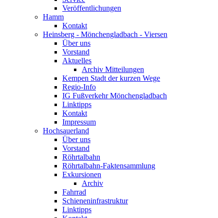
Veröffentlichungen
Hamm
Kontakt
Heinsberg - Mönchengladbach - Viersen
Über uns
Vorstand
Aktuelles
Archiv Mitteilungen
Kempen Stadt der kurzen Wege
Regio-Info
IG Fußverkehr Mönchengladbach
Linktipps
Kontakt
Impressum
Hochsauerland
Über uns
Vorstand
Röhrtalbahn
Röhrtalbahn-Faktensammlung
Exkursionen
Archiv
Fahrrad
Schieneninfrastruktur
Linktipps