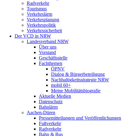
Radverkehr
Tourismus
Verkehrslärm
Verkehrsplanung
Verkehrspolitik
Verkehrssicherheit
Der VCD in NRW
Landesverband NRW
Über uns
Vorstand
Geschäftsstelle
Fachthemen
ÖPNV
Dialog & Bürgerbeteiligung
Nachhaltigkeitsstrategie NRW
mobil 60+
Meine Mobilitätsbiografie
Aktuelle Medien
Datenschutz
Bahnlärm
Aachen-Düren
Pressemitteilungen und Veröffentlichungen
Fußverkehr
Radverkehr
Bahn & Bus