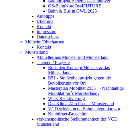
Bahnprojekt Bielefeld—Hannover
OS-BahnNordOst4FUTURE
Bahn & Bus in OWL 2025
Autotipps
Über uns
Kontakt
Impressum
Datenschutz
Mülheim/Oberhausen
Kontakt
Münsterland
Aktuelles aus Münster und Münsterland
Themen / Projekte
Buslinien-Konzept Münster & das
Münsterland
B51 - Straßenbauprojekt gegen die
Bevölkerung vor Ort
Masterplan Mobilität 2035+ - Nachhaltige
Mobilität für´s Münsterland?
WLE-Reaktivierung
Das Klima-Abo für das Münsterland
VCD schlägt neue Bahnhaltepunkte vor
Neubürger-Broschüre
verkehrspolitische Stellungnahmen des VCD
Münsterland