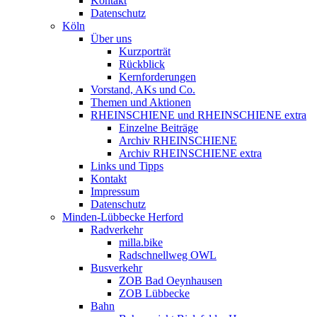
Kontakt
Datenschutz
Köln
Über uns
Kurzporträt
Rückblick
Kernforderungen
Vorstand, AKs und Co.
Themen und Aktionen
RHEINSCHIENE und RHEINSCHIENE extra
Einzelne Beiträge
Archiv RHEINSCHIENE
Archiv RHEINSCHIENE extra
Links und Tipps
Kontakt
Impressum
Datenschutz
Minden-Lübbecke Herford
Radverkehr
milla.bike
Radschnellweg OWL
Busverkehr
ZOB Bad Oeynhausen
ZOB Lübbecke
Bahn