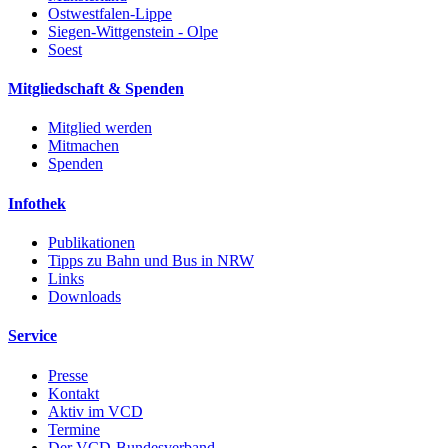
Ostwestfalen-Lippe
Siegen-Wittgenstein - Olpe
Soest
Mitgliedschaft & Spenden
Mitglied werden
Mitmachen
Spenden
Infothek
Publikationen
Tipps zu Bahn und Bus in NRW
Links
Downloads
Service
Presse
Kontakt
Aktiv im VCD
Termine
Der VCD-Bundesverband