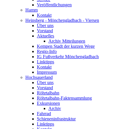
Veröffentlichungen
Hamm
Kontakt
Heinsberg - Mönchengladbach - Viersen
Über uns
Vorstand
Aktuelles
Archiv Mitteilungen
Kempen Stadt der kurzen Wege
Regio-Info
IG Fußverkehr Mönchengladbach
Linktipps
Kontakt
Impressum
Hochsauerland
Über uns
Vorstand
Röhrtalbahn
Röhrtalbahn-Faktensammlung
Exkursionen
Archiv
Fahrrad
Schieneninfrastruktur
Linktipps