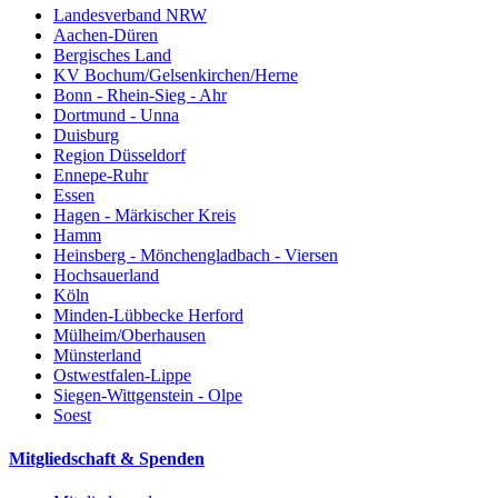
Landesverband NRW
Aachen-Düren
Bergisches Land
KV Bochum/Gelsenkirchen/Herne
Bonn - Rhein-Sieg - Ahr
Dortmund - Unna
Duisburg
Region Düsseldorf
Ennepe-Ruhr
Essen
Hagen - Märkischer Kreis
Hamm
Heinsberg - Mönchengladbach - Viersen
Hochsauerland
Köln
Minden-Lübbecke Herford
Mülheim/Oberhausen
Münsterland
Ostwestfalen-Lippe
Siegen-Wittgenstein - Olpe
Soest
Mitgliedschaft & Spenden