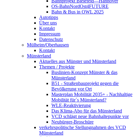
Bahnprojekt Bielefeld—Hannover
OS-BahnNordOst4FUTURE
Bahn & Bus in OWL 2025
Autotipps
Über uns
Kontakt
Impressum
Datenschutz
Mülheim/Oberhausen
Kontakt
Münsterland
Aktuelles aus Münster und Münsterland
Themen / Projekte
Buslinien-Konzept Münster & das
Münsterland
B51 - Straßenbauprojekt gegen die
Bevölkerung vor Ort
Masterplan Mobilität 2035+ - Nachhaltige
Mobilität für´s Münsterland?
WLE-Reaktivierung
Das Klima-Abo für das Münsterland
VCD schlägt neue Bahnhaltepunkte vor
Neubürger-Broschüre
verkehrspolitische Stellungnahmen des VCD
Münsterland