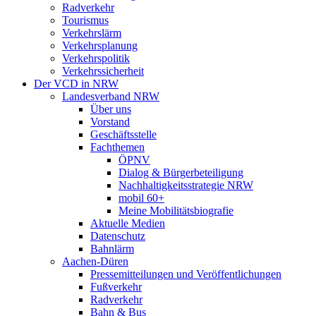
Radverkehr
Tourismus
Verkehrslärm
Verkehrsplanung
Verkehrspolitik
Verkehrssicherheit
Der VCD in NRW
Landesverband NRW
Über uns
Vorstand
Geschäftsstelle
Fachthemen
ÖPNV
Dialog & Bürgerbeteiligung
Nachhaltigkeitsstrategie NRW
mobil 60+
Meine Mobilitätsbiografie
Aktuelle Medien
Datenschutz
Bahnlärm
Aachen-Düren
Pressemitteilungen und Veröffentlichungen
Fußverkehr
Radverkehr
Bahn & Bus