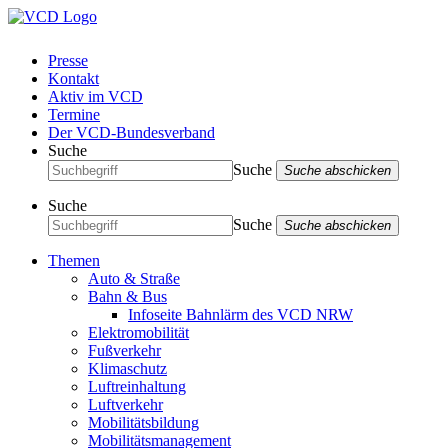
Presse
Kontakt
Aktiv im VCD
Termine
Der VCD-Bundesverband
Suche
Suche
Suche abschicken
Suche
Suche
Suche abschicken
Themen
Auto & Straße
Bahn & Bus
Infoseite Bahnlärm des VCD NRW
Elektromobilität
Fußverkehr
Klimaschutz
Luftreinhaltung
Luftverkehr
Mobilitätsbildung
Mobilitätsmanagement