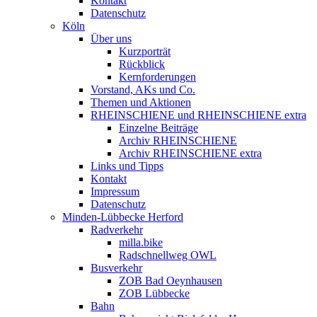
Kontakt
Datenschutz
Köln
Über uns
Kurzporträt
Rückblick
Kernforderungen
Vorstand, AKs und Co.
Themen und Aktionen
RHEINSCHIENE und RHEINSCHIENE extra
Einzelne Beiträge
Archiv RHEINSCHIENE
Archiv RHEINSCHIENE extra
Links und Tipps
Kontakt
Impressum
Datenschutz
Minden-Lübbecke Herford
Radverkehr
milla.bike
Radschnellweg OWL
Busverkehr
ZOB Bad Oeynhausen
ZOB Lübbecke
Bahn