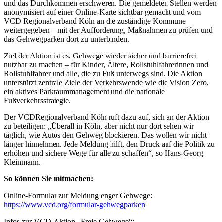
und das Durchkommen erschweren. Die gemeldeten Stellen werden
anonymisiert auf einer Online-Karte sichtbar gemacht und vom
VCD Regionalverband Köln an die zuständige Kommune
weitergegeben – mit der Aufforderung, Maßnahmen zu prüfen und
das Gehwegparken dort zu unterbinden.
Ziel der Aktion ist es, Gehwege wieder sicher und barrierefrei
nutzbar zu machen – für Kinder, Ältere, Rollstuhlfahrerinnen und
Rollstuhlfahrer und alle, die zu Fuß unterwegs sind. Die Aktion
unterstützt zentrale Ziele der Verkehrswende wie die Vision Zero,
ein aktives Parkraummanagement und die nationale
Fußverkehrsstrategie.
Der VCD
Regionalverband Köln ruft dazu auf, sich an der Aktion
zu beteiligen: „Überall in Köln, aber nicht nur dort sehen wir
täglich, wie Autos den Gehweg blockieren. Das wollen wir nicht
länger hinnehmen. Jede Meldung hilft, den Druck auf die Politik zu
erhöhen und sichere Wege für alle zu schaffen“, so Hans-Georg
Kleinmann.
So können Sie mitmachen:
Online-Formular zur Meldung enger Gehwege:
https://www.vcd.org/formular-gehwegparken
Infos zur VCD-Aktion „Freie Gehwege“: