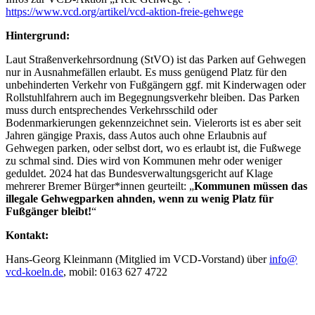
https://www.vcd.org/artikel/vcd-aktion-freie-gehwege
Hintergrund:
Laut Straßenverkehrsordnung (StVO) ist das Parken auf Gehwegen
nur in Ausnahmefällen erlaubt. Es muss genügend Platz für den
unbehinderten Verkehr von Fußgängern ggf. mit Kinderwagen oder
Rollstuhlfahrern auch im Begegnungsverkehr bleiben. Das Parken
muss durch entsprechendes Verkehrsschild oder
Bodenmarkierungen gekennzeichnet sein. Vielerorts ist es aber seit
Jahren gängige Praxis, dass Autos auch ohne Erlaubnis auf
Gehwegen parken, oder selbst dort, wo es erlaubt ist, die Fußwege
zu schmal sind. Dies wird von Kommunen mehr oder weniger
geduldet. 2024 hat das Bundesverwaltungsgericht auf Klage
mehrerer Bremer Bürger*innen geurteilt: „
Kommunen müssen das
illegale Gehwegparken ahnden, wenn zu wenig Platz für
Fußgänger bleibt!
“
Kontakt:
Hans-Georg Kleinmann (Mitglied im VCD-Vorstand) über
info@
vcd-koeln.de
, mobil: 0163 627 4722