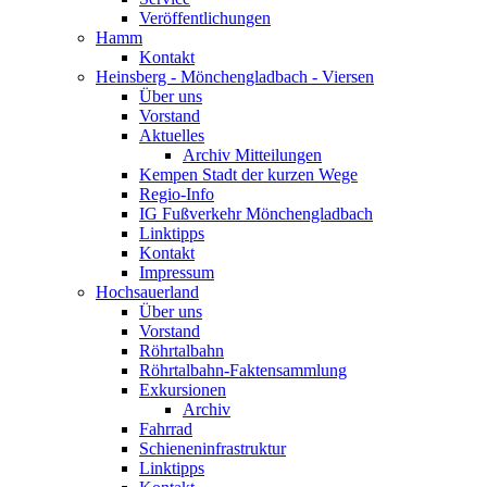
Veröffentlichungen
Hamm
Kontakt
Heinsberg - Mönchengladbach - Viersen
Über uns
Vorstand
Aktuelles
Archiv Mitteilungen
Kempen Stadt der kurzen Wege
Regio-Info
IG Fußverkehr Mönchengladbach
Linktipps
Kontakt
Impressum
Hochsauerland
Über uns
Vorstand
Röhrtalbahn
Röhrtalbahn-Faktensammlung
Exkursionen
Archiv
Fahrrad
Schieneninfrastruktur
Linktipps