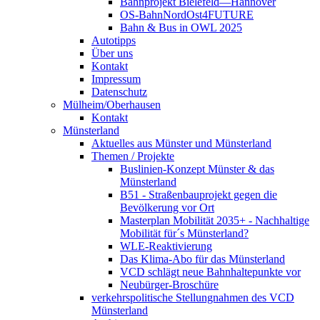
Bahnprojekt Bielefeld—Hannover
OS-BahnNordOst4FUTURE
Bahn & Bus in OWL 2025
Autotipps
Über uns
Kontakt
Impressum
Datenschutz
Mülheim/Oberhausen
Kontakt
Münsterland
Aktuelles aus Münster und Münsterland
Themen / Projekte
Buslinien-Konzept Münster & das
Münsterland
B51 - Straßenbauprojekt gegen die
Bevölkerung vor Ort
Masterplan Mobilität 2035+ - Nachhaltige
Mobilität für´s Münsterland?
WLE-Reaktivierung
Das Klima-Abo für das Münsterland
VCD schlägt neue Bahnhaltepunkte vor
Neubürger-Broschüre
verkehrspolitische Stellungnahmen des VCD
Münsterland