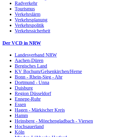
Radverkehr
Tourismus
Verkehrslärm
Verkehrsplanung
Verkehrspolitik
Verkehrssicherheit
Der VCD in NRW
Landesverband NRW
Aachen-Düren
Bergisches Land
KV Bochum/Gelsenkirchen/Herne
Bonn - Rhein-Sieg - Ahr
Dortmund - Unna
Duisburg
Region Düsseldorf
Ennepe-Ruhr
Essen
Hagen - Märkischer Kreis
Hamm
Heinsberg - Mönchengladbach - Viersen
Hochsauerland
Köln