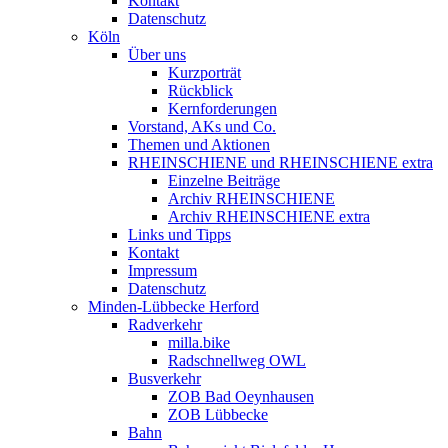
Kontakt
Datenschutz
Köln
Über uns
Kurzporträt
Rückblick
Kernforderungen
Vorstand, AKs und Co.
Themen und Aktionen
RHEINSCHIENE und RHEINSCHIENE extra
Einzelne Beiträge
Archiv RHEINSCHIENE
Archiv RHEINSCHIENE extra
Links und Tipps
Kontakt
Impressum
Datenschutz
Minden-Lübbecke Herford
Radverkehr
milla.bike
Radschnellweg OWL
Busverkehr
ZOB Bad Oeynhausen
ZOB Lübbecke
Bahn