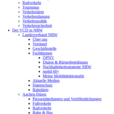
Radverkehr
Tourismus
Verkehrslärm
Verkehrsplanung
Verkehrspolitik
Verkehrssicherheit
Der VCD in NRW
Landesverband NRW
Über uns
Vorstand
Geschäftsstelle
Fachthemen
ÖPNV
Dialog & Bürgerbeteiligung
Nachhaltigkeitsstrategie NRW
mobil 60+
Meine Mobilitätsbiografie
Aktuelle Medien
Datenschutz
Bahnlärm
Aachen-Düren
Pressemitteilungen und Veröffentlichungen
Fußverkehr
Radverkehr
Bahn & Bus