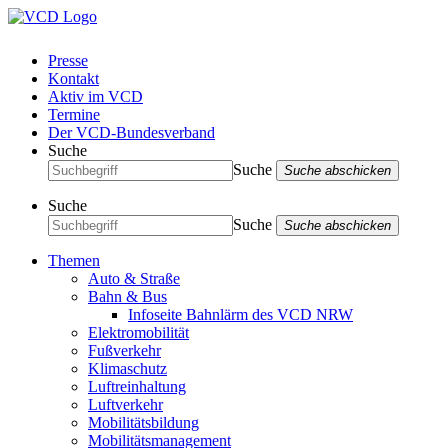
Presse
Kontakt
Aktiv im VCD
Termine
Der VCD-Bundesverband
Suche
Suche
Suche abschicken
Suche
Suche
Suche abschicken
Themen
Auto & Straße
Bahn & Bus
Infoseite Bahnlärm des VCD NRW
Elektromobilität
Fußverkehr
Klimaschutz
Luftreinhaltung
Luftverkehr
Mobilitätsbildung
Mobilitätsmanagement