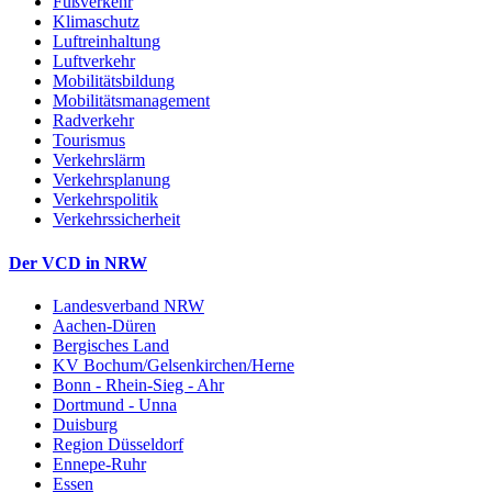
Fußverkehr
Klimaschutz
Luftreinhaltung
Luftverkehr
Mobilitätsbildung
Mobilitätsmanagement
Radverkehr
Tourismus
Verkehrslärm
Verkehrsplanung
Verkehrspolitik
Verkehrssicherheit
Der VCD in NRW
Landesverband NRW
Aachen-Düren
Bergisches Land
KV Bochum/Gelsenkirchen/Herne
Bonn - Rhein-Sieg - Ahr
Dortmund - Unna
Duisburg
Region Düsseldorf
Ennepe-Ruhr
Essen