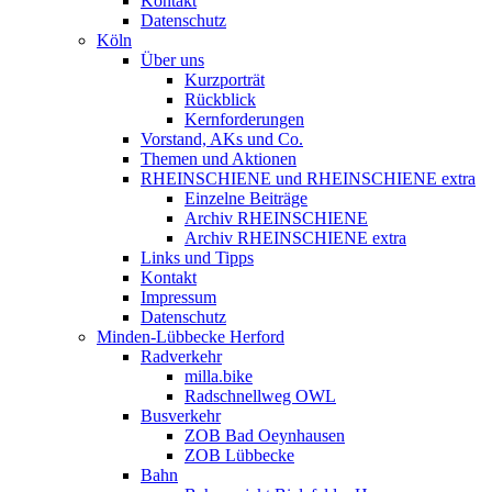
Kontakt
Datenschutz
Köln
Über uns
Kurzporträt
Rückblick
Kernforderungen
Vorstand, AKs und Co.
Themen und Aktionen
RHEINSCHIENE und RHEINSCHIENE extra
Einzelne Beiträge
Archiv RHEINSCHIENE
Archiv RHEINSCHIENE extra
Links und Tipps
Kontakt
Impressum
Datenschutz
Minden-Lübbecke Herford
Radverkehr
milla.bike
Radschnellweg OWL
Busverkehr
ZOB Bad Oeynhausen
ZOB Lübbecke
Bahn