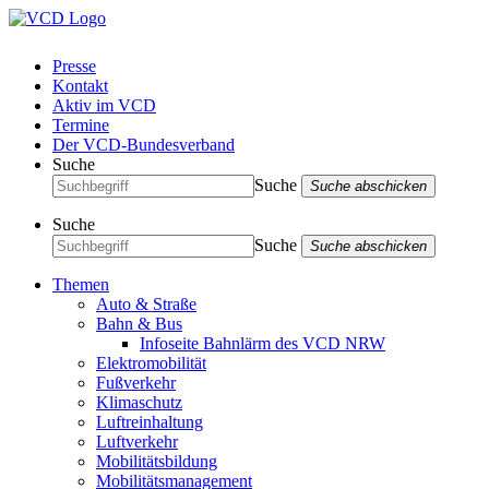
Presse
Kontakt
Aktiv im VCD
Termine
Der VCD-Bundesverband
Suche
Suche
Suche abschicken
Suche
Suche
Suche abschicken
Themen
Auto & Straße
Bahn & Bus
Infoseite Bahnlärm des VCD NRW
Elektromobilität
Fußverkehr
Klimaschutz
Luftreinhaltung
Luftverkehr
Mobilitätsbildung
Mobilitätsmanagement