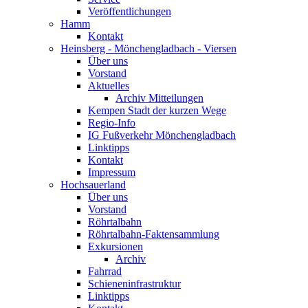
Veröffentlichungen
Hamm
Kontakt
Heinsberg - Mönchengladbach - Viersen
Über uns
Vorstand
Aktuelles
Archiv Mitteilungen
Kempen Stadt der kurzen Wege
Regio-Info
IG Fußverkehr Mönchengladbach
Linktipps
Kontakt
Impressum
Hochsauerland
Über uns
Vorstand
Röhrtalbahn
Röhrtalbahn-Faktensammlung
Exkursionen
Archiv
Fahrrad
Schieneninfrastruktur
Linktipps