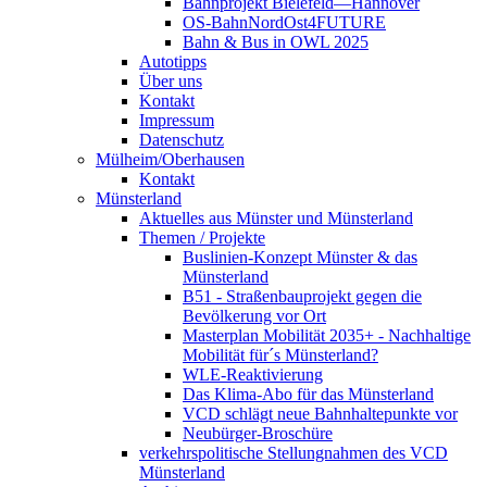
Bahnprojekt Bielefeld—Hannover
OS-BahnNordOst4FUTURE
Bahn & Bus in OWL 2025
Autotipps
Über uns
Kontakt
Impressum
Datenschutz
Mülheim/Oberhausen
Kontakt
Münsterland
Aktuelles aus Münster und Münsterland
Themen / Projekte
Buslinien-Konzept Münster & das
Münsterland
B51 - Straßenbauprojekt gegen die
Bevölkerung vor Ort
Masterplan Mobilität 2035+ - Nachhaltige
Mobilität für´s Münsterland?
WLE-Reaktivierung
Das Klima-Abo für das Münsterland
VCD schlägt neue Bahnhaltepunkte vor
Neubürger-Broschüre
verkehrspolitische Stellungnahmen des VCD
Münsterland