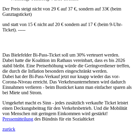
Der Preis steigt nicht von 29 € auf 37 €, sondern auf 33€ (beim
Ganztagsticket)
und statt von 15 € nicht auf 20 € sondern auf 17 € (beim 9-Uhr-
Ticket). -----
Das Bielefelder Bi-Pass-Ticket soll um 30% verteuert werden.
Dabei hatte die Koalition im Rathaus vereinbart, dass es bis 2026
stabil bleibt. Eine Preiserhöhung würde die Geringverdiener treffen,
die durch die Inflation besonders eingeschränkt werden.
Dabei hat der Bi-Pass-Verkauf jetzt nur knapp wieder das vor-
Corona-Niveau erreicht. Das Verkehrsunternehmen wird dadurch
Einnahmen verlieren - beim Busticket kann man einfacher sparen als
bei Miete und Strom.
Umgekehrt macht es Sinn - jedes zusätzlich verkaufte Ticket leistet
einen Deckungsbeitrag für den Verkehrsbetrieb. Und die Mobilität
von Menschen mit geringem Einkommen wird gestärkt!
Pressemitteilung
des Bündnis für ein Sozialticket
zurück