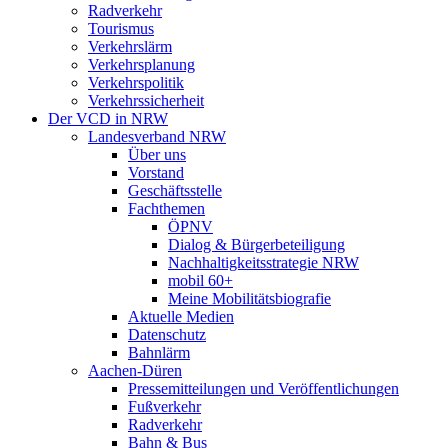
Radverkehr
Tourismus
Verkehrslärm
Verkehrsplanung
Verkehrspolitik
Verkehrssicherheit
Der VCD in NRW
Landesverband NRW
Über uns
Vorstand
Geschäftsstelle
Fachthemen
ÖPNV
Dialog & Bürgerbeteiligung
Nachhaltigkeitsstrategie NRW
mobil 60+
Meine Mobilitätsbiografie
Aktuelle Medien
Datenschutz
Bahnlärm
Aachen-Düren
Pressemitteilungen und Veröffentlichungen
Fußverkehr
Radverkehr
Bahn & Bus