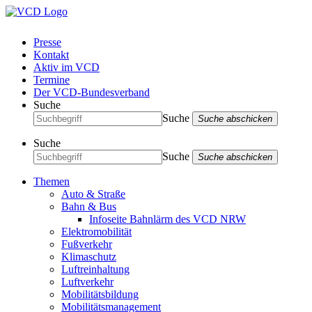
Presse
Kontakt
Aktiv im VCD
Termine
Der VCD-Bundesverband
Suche
Suche
Suche abschicken
Suche
Suche
Suche abschicken
Themen
Auto & Straße
Bahn & Bus
Infoseite Bahnlärm des VCD NRW
Elektromobilität
Fußverkehr
Klimaschutz
Luftreinhaltung
Luftverkehr
Mobilitätsbildung
Mobilitätsmanagement