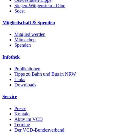
Ostwestfalen-Lippe
Siegen-Wittgenstein - Olpe
Soest
Mitgliedschaft & Spenden
Mitglied werden
Mitmachen
Spenden
Infothek
Publikationen
Tipps zu Bahn und Bus in NRW
Links
Downloads
Service
Presse
Kontakt
Aktiv im VCD
Termine
Der VCD-Bundesverband