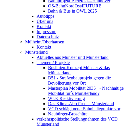
Bahnprojekt Bielefeld—Hannover
OS-BahnNordOst4FUTURE
Bahn & Bus in OWL 2025
Autotipps
Über uns
Kontakt
Impressum
Datenschutz
Mülheim/Oberhausen
Kontakt
Münsterland
Aktuelles aus Münster und Münsterland
Themen / Projekte
Buslinien-Konzept Münster & das
Münsterland
B51 - Straßenbauprojekt gegen die
Bevölkerung vor Ort
Masterplan Mobilität 2035+ - Nachhaltige
Mobilität für´s Münsterland?
WLE-Reaktivierung
Das Klima-Abo für das Münsterland
VCD schlägt neue Bahnhaltepunkte vor
Neubürger-Broschüre
verkehrspolitische Stellungnahmen des VCD
Münsterland