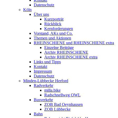
Kontakt
Datenschutz
Köln
Über uns
Kurzporträt
Rückblick
Kernforderungen
Vorstand, AKs und Co.
Themen und Aktionen
RHEINSCHIENE und RHEINSCHIENE extra
Einzelne Beiträge
Archiv RHEINSCHIENE
Archiv RHEINSCHIENE extra
Links und Tipps
Kontakt
Impressum
Datenschutz
Minden-Lübbecke Herford
Radverkehr
milla.bike
Radschnellweg OWL
Busverkehr
ZOB Bad Oeynhausen
ZOB Lübbecke
Bahn