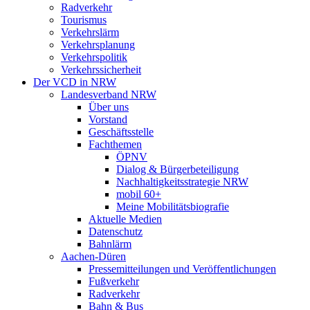
Radverkehr
Tourismus
Verkehrslärm
Verkehrsplanung
Verkehrspolitik
Verkehrssicherheit
Der VCD in NRW
Landesverband NRW
Über uns
Vorstand
Geschäftsstelle
Fachthemen
ÖPNV
Dialog & Bürgerbeteiligung
Nachhaltigkeitsstrategie NRW
mobil 60+
Meine Mobilitätsbiografie
Aktuelle Medien
Datenschutz
Bahnlärm
Aachen-Düren
Pressemitteilungen und Veröffentlichungen
Fußverkehr
Radverkehr
Bahn & Bus