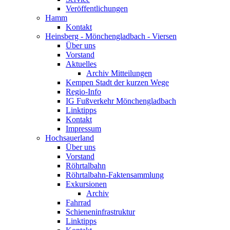
Veröffentlichungen
Hamm
Kontakt
Heinsberg - Mönchengladbach - Viersen
Über uns
Vorstand
Aktuelles
Archiv Mitteilungen
Kempen Stadt der kurzen Wege
Regio-Info
IG Fußverkehr Mönchengladbach
Linktipps
Kontakt
Impressum
Hochsauerland
Über uns
Vorstand
Röhrtalbahn
Röhrtalbahn-Faktensammlung
Exkursionen
Archiv
Fahrrad
Schieneninfrastruktur
Linktipps