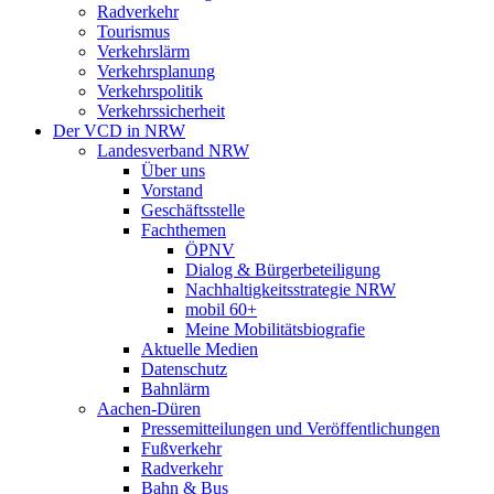
Radverkehr
Tourismus
Verkehrslärm
Verkehrsplanung
Verkehrspolitik
Verkehrssicherheit
Der VCD in NRW
Landesverband NRW
Über uns
Vorstand
Geschäftsstelle
Fachthemen
ÖPNV
Dialog & Bürgerbeteiligung
Nachhaltigkeitsstrategie NRW
mobil 60+
Meine Mobilitätsbiografie
Aktuelle Medien
Datenschutz
Bahnlärm
Aachen-Düren
Pressemitteilungen und Veröffentlichungen
Fußverkehr
Radverkehr
Bahn & Bus