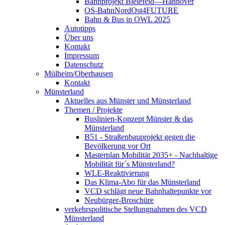
Bahnprojekt Bielefeld—Hannover
OS-BahnNordOst4FUTURE
Bahn & Bus in OWL 2025
Autotipps
Über uns
Kontakt
Impressum
Datenschutz
Mülheim/Oberhausen
Kontakt
Münsterland
Aktuelles aus Münster und Münsterland
Themen / Projekte
Buslinien-Konzept Münster & das
Münsterland
B51 - Straßenbauprojekt gegen die
Bevölkerung vor Ort
Masterplan Mobilität 2035+ - Nachhaltige
Mobilität für´s Münsterland?
WLE-Reaktivierung
Das Klima-Abo für das Münsterland
VCD schlägt neue Bahnhaltepunkte vor
Neubürger-Broschüre
verkehrspolitische Stellungnahmen des VCD
Münsterland