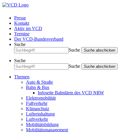
Presse
Kontakt
Aktiv im VCD
Termine
Der VCD-Bundesverband
Suche
Suche
Suche abschicken
Suche
Suche
Suche abschicken
Themen
Auto & Straße
Bahn & Bus
Infoseite Bahnlärm des VCD NRW
Elektromobilität
Fußverkehr
Klimaschutz
Luftreinhaltung
Luftverkehr
Mobilitätsbildung
Mobilitätsmanagement