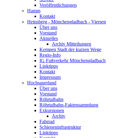
Veröffentlichungen
Hamm
Kontakt
Heinsberg - Mönchengladbach - Viersen
Über uns
Vorstand
Aktuelles
Archiv Mitteilungen
Kempen Stadt der kurzen Wege
Regio-Info
IG Fußverkehr Mönchengladbach
Linktipps
Kontakt
Impressum
Hochsauerland
Über uns
Vorstand
Röhrtalbahn
Röhrtalbahn-Faktensammlung
Exkursionen
Archiv
Fahrrad
Schieneninfrastruktur
Linktipps