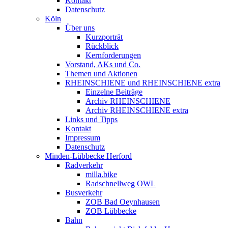
Kontakt
Datenschutz
Köln
Über uns
Kurzporträt
Rückblick
Kernforderungen
Vorstand, AKs und Co.
Themen und Aktionen
RHEINSCHIENE und RHEINSCHIENE extra
Einzelne Beiträge
Archiv RHEINSCHIENE
Archiv RHEINSCHIENE extra
Links und Tipps
Kontakt
Impressum
Datenschutz
Minden-Lübbecke Herford
Radverkehr
milla.bike
Radschnellweg OWL
Busverkehr
ZOB Bad Oeynhausen
ZOB Lübbecke
Bahn