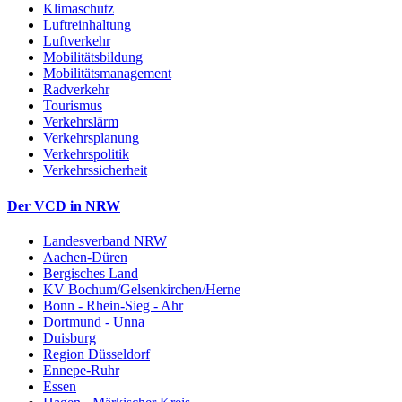
Klimaschutz
Luftreinhaltung
Luftverkehr
Mobilitätsbildung
Mobilitätsmanagement
Radverkehr
Tourismus
Verkehrslärm
Verkehrsplanung
Verkehrspolitik
Verkehrssicherheit
Der VCD in NRW
Landesverband NRW
Aachen-Düren
Bergisches Land
KV Bochum/Gelsenkirchen/Herne
Bonn - Rhein-Sieg - Ahr
Dortmund - Unna
Duisburg
Region Düsseldorf
Ennepe-Ruhr
Essen