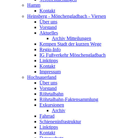
Hamm
Kontakt
Heinsberg - Mönchengladbach - Viersen
Über uns
Vorstand
Aktuelles
Archiv Mitteilungen
Kempen Stadt der kurzen Wege
Regio-Info
IG Fußverkehr Mönchengladbach
Linktipps
Kontakt
Impressum
Hochsauerland
Über uns
Vorstand
Röhrtalbahn
Röhrtalbahn-Faktensammlung
Exkursionen
Archiv
Fahrrad
Schieneninfrastruktur
Linktipps
Kontakt