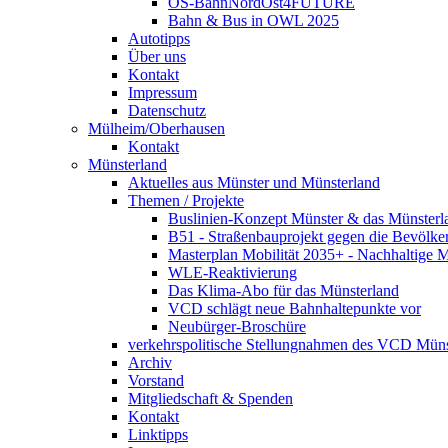
OS-BahnNordOst4FUTURE
Bahn & Bus in OWL 2025
Autotipps
Über uns
Kontakt
Impressum
Datenschutz
Mülheim/Oberhausen
Kontakt
Münsterland
Aktuelles aus Münster und Münsterland
Themen / Projekte
Buslinien-Konzept Münster & das Münsterl
B51 - Straßenbauprojekt gegen die Bevölke
Masterplan Mobilität 2035+ - Nachhaltige Mo
WLE-Reaktivierung
Das Klima-Abo für das Münsterland
VCD schlägt neue Bahnhaltepunkte vor
Neubürger-Broschüre
verkehrspolitische Stellungnahmen des VCD Müns
Archiv
Vorstand
Mitgliedschaft & Spenden
Kontakt
Linktipps