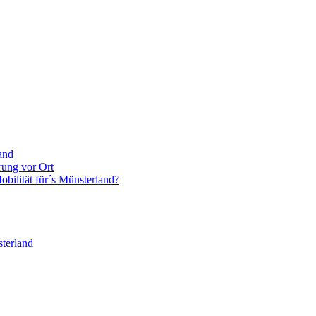
and
rung vor Ort
bilität für´s Münsterland?
terland