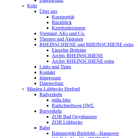
Datenschutz
Köln
Über uns
Kurzporträt
Rückblick
Kernforderungen
Vorstand, AKs und Co.
Themen und Aktionen
RHEINSCHIENE und RHEINSCHIENE extra
Einzelne Beiträge
Archiv RHEINSCHIENE
Archiv RHEINSCHIENE extra
Links und Tipps
Kontakt
Impressum
Datenschutz
Minden-Lübbecke Herford
Radverkehr
milla.bike
Radschnellweg OWL
Busverkehr
ZOB Bad Oeynhausen
ZOB Lübbecke
Bahn
Bahnprojekt Bielefeld—Hannover