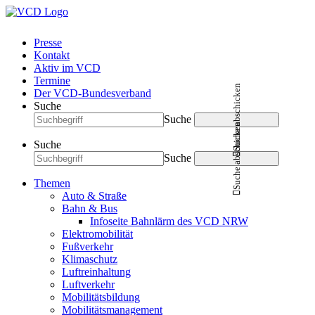
Presse
Kontakt
Aktiv im VCD
Termine
Suche abschicken
Der VCD-Bundesverband
Suche
Suche
Suche abschicken
Suche
Suche
Themen
Auto & Straße
Bahn & Bus
Infoseite Bahnlärm des VCD NRW
Elektromobilität
Fußverkehr
Klimaschutz
Luftreinhaltung
Luftverkehr
Mobilitätsbildung
Mobilitätsmanagement