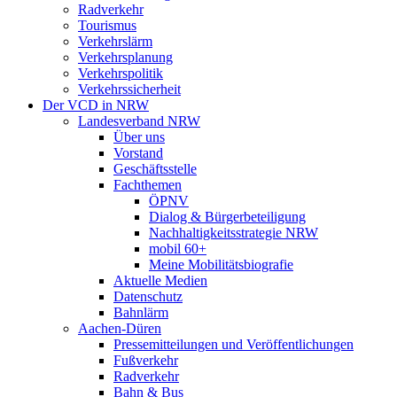
Radverkehr
Tourismus
Verkehrslärm
Verkehrsplanung
Verkehrspolitik
Verkehrssicherheit
Der VCD in NRW
Landesverband NRW
Über uns
Vorstand
Geschäftsstelle
Fachthemen
ÖPNV
Dialog & Bürgerbeteiligung
Nachhaltigkeitsstrategie NRW
mobil 60+
Meine Mobilitätsbiografie
Aktuelle Medien
Datenschutz
Bahnlärm
Aachen-Düren
Pressemitteilungen und Veröffentlichungen
Fußverkehr
Radverkehr
Bahn & Bus