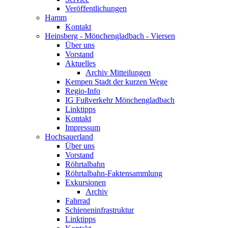
Veröffentlichungen
Hamm
Kontakt
Heinsberg - Mönchengladbach - Viersen
Über uns
Vorstand
Aktuelles
Archiv Mitteilungen
Kempen Stadt der kurzen Wege
Regio-Info
IG Fußverkehr Mönchengladbach
Linktipps
Kontakt
Impressum
Hochsauerland
Über uns
Vorstand
Röhrtalbahn
Röhrtalbahn-Faktensammlung
Exkursionen
Archiv
Fahrrad
Schieneninfrastruktur
Linktipps