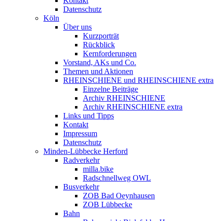
Kontakt
Datenschutz
Köln
Über uns
Kurzporträt
Rückblick
Kernforderungen
Vorstand, AKs und Co.
Themen und Aktionen
RHEINSCHIENE und RHEINSCHIENE extra
Einzelne Beiträge
Archiv RHEINSCHIENE
Archiv RHEINSCHIENE extra
Links und Tipps
Kontakt
Impressum
Datenschutz
Minden-Lübbecke Herford
Radverkehr
milla.bike
Radschnellweg OWL
Busverkehr
ZOB Bad Oeynhausen
ZOB Lübbecke
Bahn