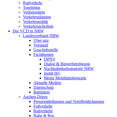
Radverkehr
Tourismus
Verkehrslärm
Verkehrsplanung
Verkehrspolitik
Verkehrssicherheit
Der VCD in NRW
Landesverband NRW
Über uns
Vorstand
Geschäftsstelle
Fachthemen
ÖPNV
Dialog & Bürgerbeteiligung
Nachhaltigkeitsstrategie NRW
mobil 60+
Meine Mobilitätsbiografie
Aktuelle Medien
Datenschutz
Bahnlärm
Aachen-Düren
Pressemitteilungen und Veröffentlichungen
Fußverkehr
Radverkehr
Bahn & Bus