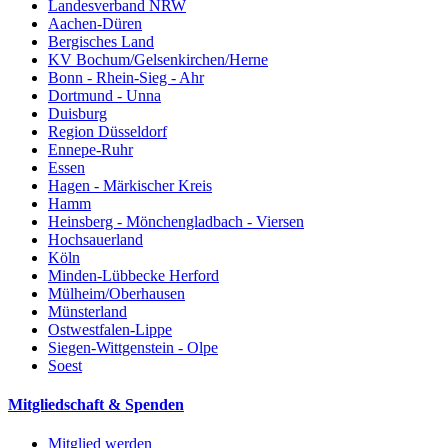
Landesverband NRW
Aachen-Düren
Bergisches Land
KV Bochum/Gelsenkirchen/Herne
Bonn - Rhein-Sieg - Ahr
Dortmund - Unna
Duisburg
Region Düsseldorf
Ennepe-Ruhr
Essen
Hagen - Märkischer Kreis
Hamm
Heinsberg - Mönchengladbach - Viersen
Hochsauerland
Köln
Minden-Lübbecke Herford
Mülheim/Oberhausen
Münsterland
Ostwestfalen-Lippe
Siegen-Wittgenstein - Olpe
Soest
Mitgliedschaft & Spenden
Mitglied werden