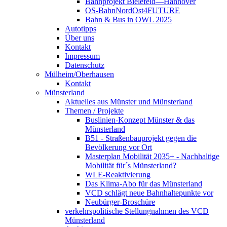
Bahnprojekt Bielefeld—Hannover
OS-BahnNordOst4FUTURE
Bahn & Bus in OWL 2025
Autotipps
Über uns
Kontakt
Impressum
Datenschutz
Mülheim/Oberhausen
Kontakt
Münsterland
Aktuelles aus Münster und Münsterland
Themen / Projekte
Buslinien-Konzept Münster & das
Münsterland
B51 - Straßenbauprojekt gegen die
Bevölkerung vor Ort
Masterplan Mobilität 2035+ - Nachhaltige
Mobilität für´s Münsterland?
WLE-Reaktivierung
Das Klima-Abo für das Münsterland
VCD schlägt neue Bahnhaltepunkte vor
Neubürger-Broschüre
verkehrspolitische Stellungnahmen des VCD
Münsterland