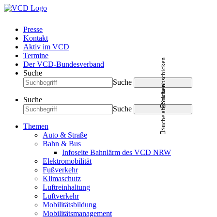
Presse
Kontakt
Aktiv im VCD
Termine
Suche abschicken
Der VCD-Bundesverband
Suche
Suche
Suche abschicken
Suche
Suche
Themen
Auto & Straße
Bahn & Bus
Infoseite Bahnlärm des VCD NRW
Elektromobilität
Fußverkehr
Klimaschutz
Luftreinhaltung
Luftverkehr
Mobilitätsbildung
Mobilitätsmanagement