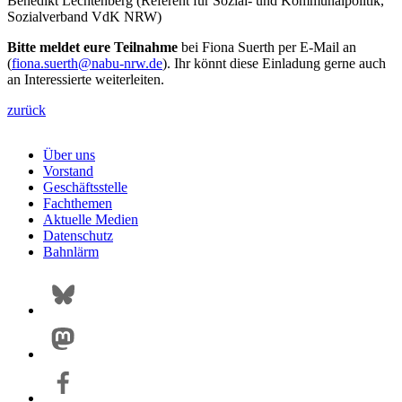
Benedikt Lechtenberg (Referent für Sozial- und Kommunalpolitik,
Sozialverband VdK NRW)
Bitte meldet eure Teilnahme
bei Fiona Suerth per E-Mail an
(
fiona.suerth@
nabu-nrw.de
). Ihr könnt diese Einladung gerne auch
an Interessierte weiterleiten.
zurück
Über uns
Vorstand
Geschäftsstelle
Fachthemen
Aktuelle Medien
Datenschutz
Bahnlärm