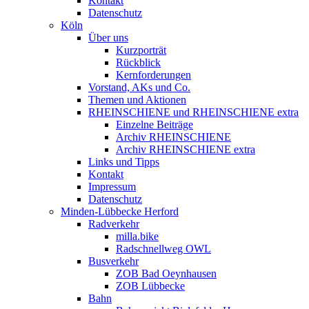
Kontakt
Datenschutz
Köln
Über uns
Kurzporträt
Rückblick
Kernforderungen
Vorstand, AKs und Co.
Themen und Aktionen
RHEINSCHIENE und RHEINSCHIENE extra
Einzelne Beiträge
Archiv RHEINSCHIENE
Archiv RHEINSCHIENE extra
Links und Tipps
Kontakt
Impressum
Datenschutz
Minden-Lübbecke Herford
Radverkehr
milla.bike
Radschnellweg OWL
Busverkehr
ZOB Bad Oeynhausen
ZOB Lübbecke
Bahn