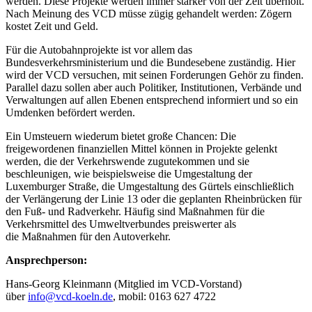
werden. Diese Projekte werden immer stärker von der Zeit überholt.
Nach Meinung des VCD müsse zügig gehandelt werden: Zögern
kostet Zeit und Geld.
Für die Autobahnprojekte ist vor allem das
Bundesverkehrsministerium und die Bundesebene zuständig. Hier
wird der VCD versuchen, mit seinen Forderungen Gehör zu finden.
Parallel dazu sollen aber auch Politiker, Institutionen, Verbände und
Verwaltungen auf allen Ebenen entsprechend informiert und so ein
Umdenken befördert werden.
Ein Umsteuern wiederum bietet große Chancen: Die
freigewordenen finanziellen Mittel können in Projekte gelenkt
werden, die der Verkehrswende zugutekommen und sie
beschleunigen, wie beispielsweise die Umgestaltung der
Luxemburger Straße, die Umgestaltung des Gürtels einschließlich
der Verlängerung der Linie 13 oder die geplanten Rheinbrücken für
den Fuß- und Radverkehr. Häufig sind Maßnahmen für die
Verkehrsmittel des Umweltverbundes preiswerter als
die Maßnahmen für den Autoverkehr.
Ansprechperson:
Hans-Georg Kleinmann (Mitglied im VCD-Vorstand)
über
info@
vcd-koeln.de
, mobil: 0163 627 4722