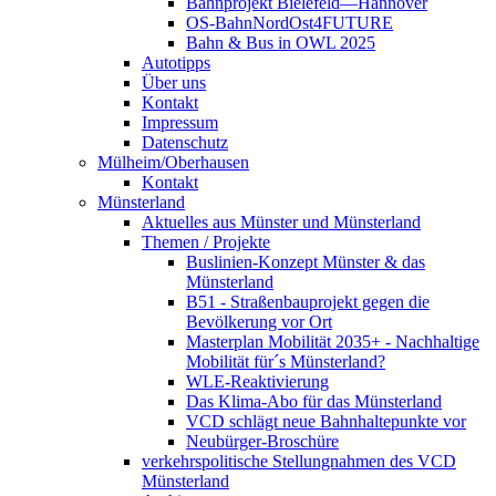
Bahnprojekt Bielefeld—Hannover
OS-BahnNordOst4FUTURE
Bahn & Bus in OWL 2025
Autotipps
Über uns
Kontakt
Impressum
Datenschutz
Mülheim/Oberhausen
Kontakt
Münsterland
Aktuelles aus Münster und Münsterland
Themen / Projekte
Buslinien-Konzept Münster & das
Münsterland
B51 - Straßenbauprojekt gegen die
Bevölkerung vor Ort
Masterplan Mobilität 2035+ - Nachhaltige
Mobilität für´s Münsterland?
WLE-Reaktivierung
Das Klima-Abo für das Münsterland
VCD schlägt neue Bahnhaltepunkte vor
Neubürger-Broschüre
verkehrspolitische Stellungnahmen des VCD
Münsterland