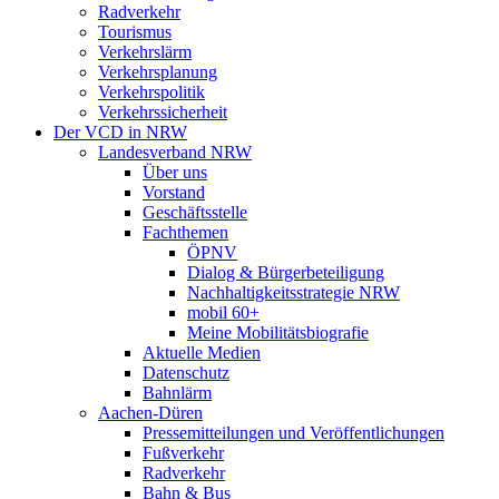
Radverkehr
Tourismus
Verkehrslärm
Verkehrsplanung
Verkehrspolitik
Verkehrssicherheit
Der VCD in NRW
Landesverband NRW
Über uns
Vorstand
Geschäftsstelle
Fachthemen
ÖPNV
Dialog & Bürgerbeteiligung
Nachhaltigkeitsstrategie NRW
mobil 60+
Meine Mobilitätsbiografie
Aktuelle Medien
Datenschutz
Bahnlärm
Aachen-Düren
Pressemitteilungen und Veröffentlichungen
Fußverkehr
Radverkehr
Bahn & Bus