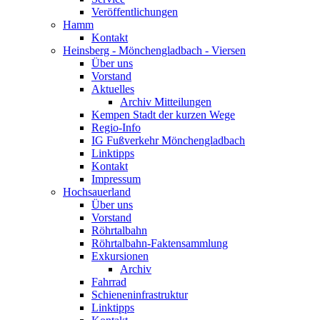
Veröffentlichungen
Hamm
Kontakt
Heinsberg - Mönchengladbach - Viersen
Über uns
Vorstand
Aktuelles
Archiv Mitteilungen
Kempen Stadt der kurzen Wege
Regio-Info
IG Fußverkehr Mönchengladbach
Linktipps
Kontakt
Impressum
Hochsauerland
Über uns
Vorstand
Röhrtalbahn
Röhrtalbahn-Faktensammlung
Exkursionen
Archiv
Fahrrad
Schieneninfrastruktur
Linktipps