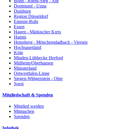
Bonn - Rhein-Sieg - Ahr
Dortmund - Unna
Duisburg
Region Düsseldorf
Ennepe-Ruhr
Essen
Hagen - Märkischer Kreis
Hamm
Heinsberg - Mönchengladbach - Viersen
Hochsauerland
Köln
Minden-Lübbecke Herford
Mülheim/Oberhausen
Münsterland
Ostwestfalen-Lippe
Siegen-Wittgenstein - Olpe
Soest
Mitgliedschaft & Spenden
Mitglied werden
Mitmachen
Spenden
Infothek