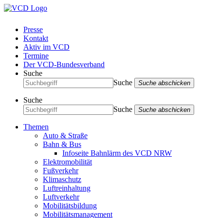
Presse
Kontakt
Aktiv im VCD
Termine
Der VCD-Bundesverband
Suche
Suche
Suche abschicken
Suche
Suche
Suche abschicken
Themen
Auto & Straße
Bahn & Bus
Infoseite Bahnlärm des VCD NRW
Elektromobilität
Fußverkehr
Klimaschutz
Luftreinhaltung
Luftverkehr
Mobilitätsbildung
Mobilitätsmanagement