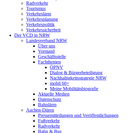
Radverkehr
Tourismus
Verkehrslärm
Verkehrsplanung
Verkehrspolitik
Verkehrssicherheit
Der VCD in NRW
Landesverband NRW
Über uns
Vorstand
Geschäftsstelle
Fachthemen
ÖPNV
Dialog & Bürgerbeteiligung
Nachhaltigkeitsstrategie NRW
mobil 60+
Meine Mobilitätsbiografie
Aktuelle Medien
Datenschutz
Bahnlärm
Aachen-Düren
Pressemitteilungen und Veröffentlichungen
Fußverkehr
Radverkehr
Bahn & Bus