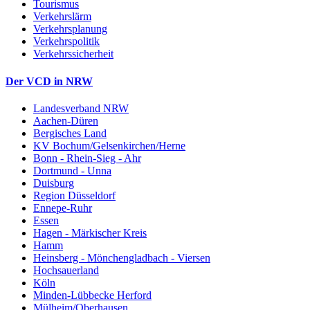
Tourismus
Verkehrslärm
Verkehrsplanung
Verkehrspolitik
Verkehrssicherheit
Der VCD in NRW
Landesverband NRW
Aachen-Düren
Bergisches Land
KV Bochum/Gelsenkirchen/Herne
Bonn - Rhein-Sieg - Ahr
Dortmund - Unna
Duisburg
Region Düsseldorf
Ennepe-Ruhr
Essen
Hagen - Märkischer Kreis
Hamm
Heinsberg - Mönchengladbach - Viersen
Hochsauerland
Köln
Minden-Lübbecke Herford
Mülheim/Oberhausen