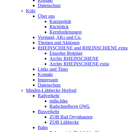
Kontakt
Datenschutz
Köln
Über uns
Kurzporträt
Rückblick
Kernforderungen
Vorstand, AKs und Co.
Themen und Aktionen
RHEINSCHIENE und RHEINSCHIENE extra
Einzelne Beiträge
Archiv RHEINSCHIENE
Archiv RHEINSCHIENE extra
Links und Tipps
Kontakt
Impressum
Datenschutz
Minden-Lübbecke Herford
Radverkehr
milla.bike
Radschnellweg OWL
Busverkehr
ZOB Bad Oeynhausen
ZOB Lübbecke
Bahn