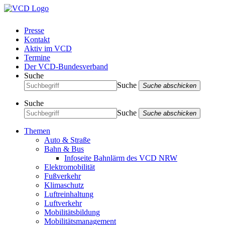
Presse
Kontakt
Aktiv im VCD
Termine
Der VCD-Bundesverband
Suche
Suche
Suche abschicken
Suche
Suche
Suche abschicken
Themen
Auto & Straße
Bahn & Bus
Infoseite Bahnlärm des VCD NRW
Elektromobilität
Fußverkehr
Klimaschutz
Luftreinhaltung
Luftverkehr
Mobilitätsbildung
Mobilitätsmanagement