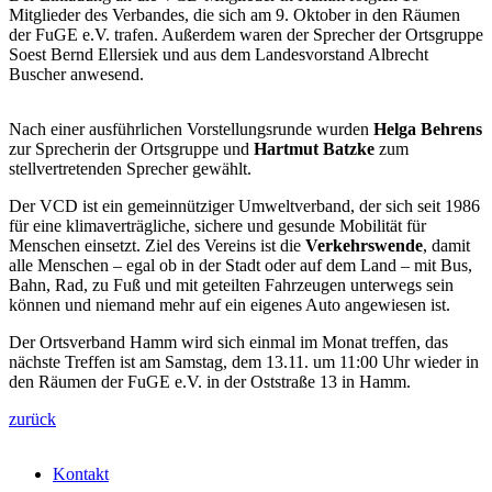
Mitglieder des Verbandes, die sich am 9. Oktober in den Räumen
der FuGE e.V. trafen. Außerdem waren der Sprecher der Ortsgruppe
Soest Bernd Ellersiek und aus dem Landesvorstand Albrecht
Buscher anwesend.
Nach einer ausführlichen Vorstellungsrunde wurden
Helga Behrens
zur Sprecherin der Ortsgruppe und
Hartmut Batzke
zum
stellvertretenden Sprecher gewählt.
Der VCD ist ein gemeinnütziger Umweltverband, der sich seit 1986
für eine klimaverträgliche, sichere und gesunde Mobilität für
Menschen einsetzt. Ziel des Vereins ist die
Verkehrswende
, damit
alle Menschen – egal ob in der Stadt oder auf dem Land – mit Bus,
Bahn, Rad, zu Fuß und mit geteilten Fahrzeugen unterwegs sein
können und niemand mehr auf ein eigenes Auto angewiesen ist.
Der Ortsverband Hamm wird sich einmal im Monat treffen, das
nächste Treffen ist am Samstag, dem 13.11. um 11:00 Uhr wieder in
den Räumen der FuGE e.V. in der Oststraße 13 in Hamm.
zurück
Kontakt