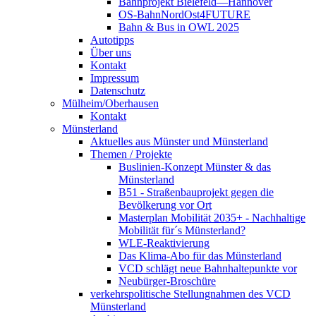
Bahnprojekt Bielefeld—Hannover
OS-BahnNordOst4FUTURE
Bahn & Bus in OWL 2025
Autotipps
Über uns
Kontakt
Impressum
Datenschutz
Mülheim/Oberhausen
Kontakt
Münsterland
Aktuelles aus Münster und Münsterland
Themen / Projekte
Buslinien-Konzept Münster & das
Münsterland
B51 - Straßenbauprojekt gegen die
Bevölkerung vor Ort
Masterplan Mobilität 2035+ - Nachhaltige
Mobilität für´s Münsterland?
WLE-Reaktivierung
Das Klima-Abo für das Münsterland
VCD schlägt neue Bahnhaltepunkte vor
Neubürger-Broschüre
verkehrspolitische Stellungnahmen des VCD
Münsterland