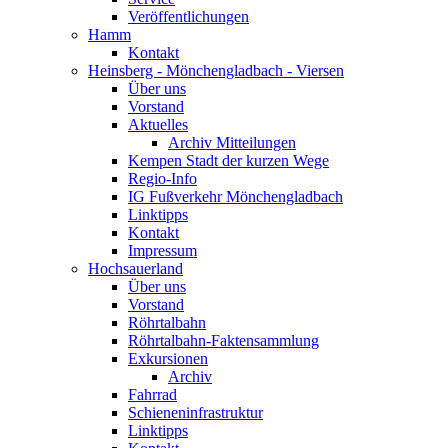
Veröffentlichungen
Hamm
Kontakt
Heinsberg - Mönchengladbach - Viersen
Über uns
Vorstand
Aktuelles
Archiv Mitteilungen
Kempen Stadt der kurzen Wege
Regio-Info
IG Fußverkehr Mönchengladbach
Linktipps
Kontakt
Impressum
Hochsauerland
Über uns
Vorstand
Röhrtalbahn
Röhrtalbahn-Faktensammlung
Exkursionen
Archiv
Fahrrad
Schieneninfrastruktur
Linktipps