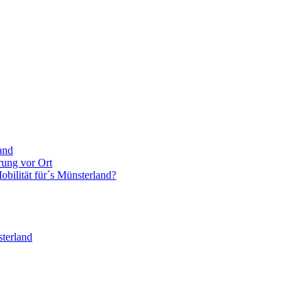
and
rung vor Ort
bilität für´s Münsterland?
terland