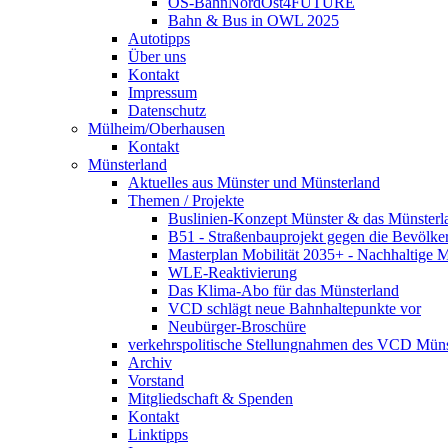
OS-BahnNordOst4FUTURE
Bahn & Bus in OWL 2025
Autotipps
Über uns
Kontakt
Impressum
Datenschutz
Mülheim/Oberhausen
Kontakt
Münsterland
Aktuelles aus Münster und Münsterland
Themen / Projekte
Buslinien-Konzept Münster & das Münsterl
B51 - Straßenbauprojekt gegen die Bevölke
Masterplan Mobilität 2035+ - Nachhaltige Mo
WLE-Reaktivierung
Das Klima-Abo für das Münsterland
VCD schlägt neue Bahnhaltepunkte vor
Neubürger-Broschüre
verkehrspolitische Stellungnahmen des VCD Müns
Archiv
Vorstand
Mitgliedschaft & Spenden
Kontakt
Linktipps