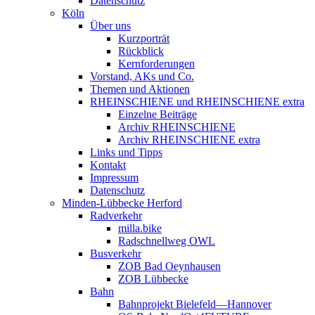
Datenschutz
Köln
Über uns
Kurzporträt
Rückblick
Kernforderungen
Vorstand, AKs und Co.
Themen und Aktionen
RHEINSCHIENE und RHEINSCHIENE extra
Einzelne Beiträge
Archiv RHEINSCHIENE
Archiv RHEINSCHIENE extra
Links und Tipps
Kontakt
Impressum
Datenschutz
Minden-Lübbecke Herford
Radverkehr
milla.bike
Radschnellweg OWL
Busverkehr
ZOB Bad Oeynhausen
ZOB Lübbecke
Bahn
Bahnprojekt Bielefeld—Hannover