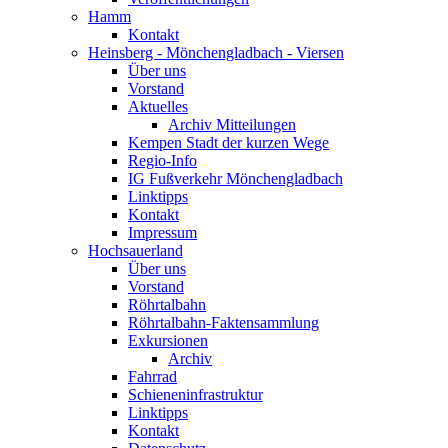
Hamm
Kontakt
Heinsberg - Mönchengladbach - Viersen
Über uns
Vorstand
Aktuelles
Archiv Mitteilungen
Kempen Stadt der kurzen Wege
Regio-Info
IG Fußverkehr Mönchengladbach
Linktipps
Kontakt
Impressum
Hochsauerland
Über uns
Vorstand
Röhrtalbahn
Röhrtalbahn-Faktensammlung
Exkursionen
Archiv
Fahrrad
Schieneninfrastruktur
Linktipps
Kontakt