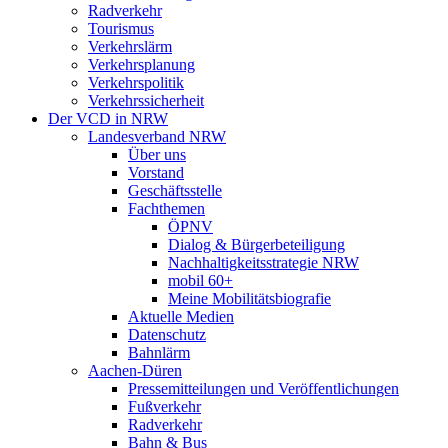
Radverkehr
Tourismus
Verkehrslärm
Verkehrsplanung
Verkehrspolitik
Verkehrssicherheit
Der VCD in NRW
Landesverband NRW
Über uns
Vorstand
Geschäftsstelle
Fachthemen
ÖPNV
Dialog & Bürgerbeteiligung
Nachhaltigkeitsstrategie NRW
mobil 60+
Meine Mobilitätsbiografie
Aktuelle Medien
Datenschutz
Bahnlärm
Aachen-Düren
Pressemitteilungen und Veröffentlichungen
Fußverkehr
Radverkehr
Bahn & Bus