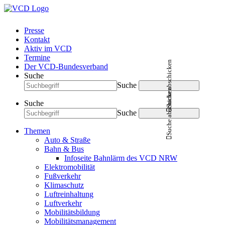
Presse
Kontakt
Aktiv im VCD
Termine
Suche abschicken
Der VCD-Bundesverband
Suche
Suche
Suche abschicken
Suche
Suche
Themen
Auto & Straße
Bahn & Bus
Infoseite Bahnlärm des VCD NRW
Elektromobilität
Fußverkehr
Klimaschutz
Luftreinhaltung
Luftverkehr
Mobilitätsbildung
Mobilitätsmanagement