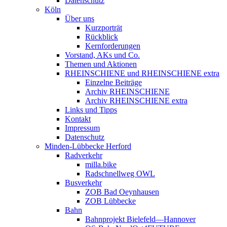
Datenschutz
Köln
Über uns
Kurzporträt
Rückblick
Kernforderungen
Vorstand, AKs und Co.
Themen und Aktionen
RHEINSCHIENE und RHEINSCHIENE extra
Einzelne Beiträge
Archiv RHEINSCHIENE
Archiv RHEINSCHIENE extra
Links und Tipps
Kontakt
Impressum
Datenschutz
Minden-Lübbecke Herford
Radverkehr
milla.bike
Radschnellweg OWL
Busverkehr
ZOB Bad Oeynhausen
ZOB Lübbecke
Bahn
Bahnprojekt Bielefeld—Hannover