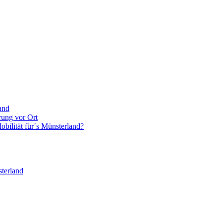
and
rung vor Ort
bilität für´s Münsterland?
terland