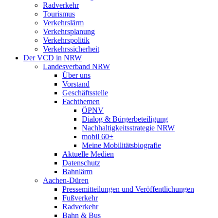
Radverkehr
Tourismus
Verkehrslärm
Verkehrsplanung
Verkehrspolitik
Verkehrssicherheit
Der VCD in NRW
Landesverband NRW
Über uns
Vorstand
Geschäftsstelle
Fachthemen
ÖPNV
Dialog & Bürgerbeteiligung
Nachhaltigkeitsstrategie NRW
mobil 60+
Meine Mobilitätsbiografie
Aktuelle Medien
Datenschutz
Bahnlärm
Aachen-Düren
Pressemitteilungen und Veröffentlichungen
Fußverkehr
Radverkehr
Bahn & Bus