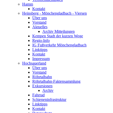
Hamm
Kontakt
Heinsberg - Mönchengladbach - Viersen
Über uns
Vorstand
Aktuelles
Archiv Mitteilungen
Kempen Stadt der kurzen Wege
Regio-Info
IG Fußverkehr Mönchengladbach
Linktipps
Kontakt
Impressum
Hochsauerland
Über uns
Vorstand
Röhrtalbahn
Röhrtalbahn-Faktensammlung
Exkursionen
Archiv
Fahrrad
Schieneninfrastruktur
Linktipps
Kontakt