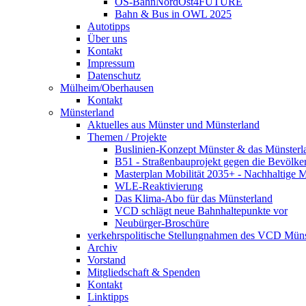
OS-BahnNordOst4FUTURE
Bahn & Bus in OWL 2025
Autotipps
Über uns
Kontakt
Impressum
Datenschutz
Mülheim/Oberhausen
Kontakt
Münsterland
Aktuelles aus Münster und Münsterland
Themen / Projekte
Buslinien-Konzept Münster & das Münsterl
B51 - Straßenbauprojekt gegen die Bevölke
Masterplan Mobilität 2035+ - Nachhaltige Mo
WLE-Reaktivierung
Das Klima-Abo für das Münsterland
VCD schlägt neue Bahnhaltepunkte vor
Neubürger-Broschüre
verkehrspolitische Stellungnahmen des VCD Müns
Archiv
Vorstand
Mitgliedschaft & Spenden
Kontakt
Linktipps