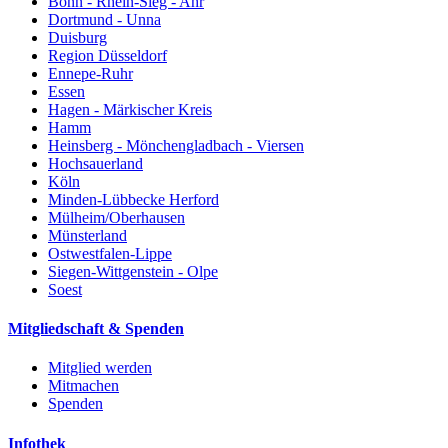
Bonn - Rhein-Sieg - Ahr
Dortmund - Unna
Duisburg
Region Düsseldorf
Ennepe-Ruhr
Essen
Hagen - Märkischer Kreis
Hamm
Heinsberg - Mönchengladbach - Viersen
Hochsauerland
Köln
Minden-Lübbecke Herford
Mülheim/Oberhausen
Münsterland
Ostwestfalen-Lippe
Siegen-Wittgenstein - Olpe
Soest
Mitgliedschaft & Spenden
Mitglied werden
Mitmachen
Spenden
Infothek