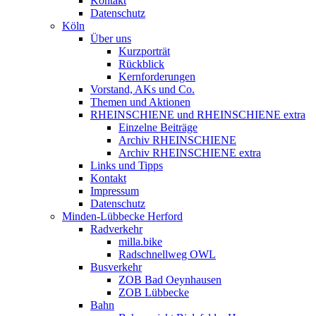
Kontakt
Datenschutz
Köln
Über uns
Kurzporträt
Rückblick
Kernforderungen
Vorstand, AKs und Co.
Themen und Aktionen
RHEINSCHIENE und RHEINSCHIENE extra
Einzelne Beiträge
Archiv RHEINSCHIENE
Archiv RHEINSCHIENE extra
Links und Tipps
Kontakt
Impressum
Datenschutz
Minden-Lübbecke Herford
Radverkehr
milla.bike
Radschnellweg OWL
Busverkehr
ZOB Bad Oeynhausen
ZOB Lübbecke
Bahn