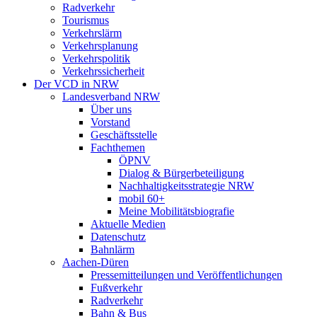
Radverkehr
Tourismus
Verkehrslärm
Verkehrsplanung
Verkehrspolitik
Verkehrssicherheit
Der VCD in NRW
Landesverband NRW
Über uns
Vorstand
Geschäftsstelle
Fachthemen
ÖPNV
Dialog & Bürgerbeteiligung
Nachhaltigkeitsstrategie NRW
mobil 60+
Meine Mobilitätsbiografie
Aktuelle Medien
Datenschutz
Bahnlärm
Aachen-Düren
Pressemitteilungen und Veröffentlichungen
Fußverkehr
Radverkehr
Bahn & Bus