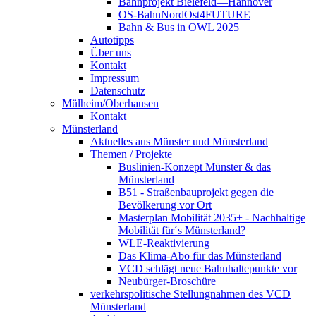
Bahnprojekt Bielefeld—Hannover
OS-BahnNordOst4FUTURE
Bahn & Bus in OWL 2025
Autotipps
Über uns
Kontakt
Impressum
Datenschutz
Mülheim/Oberhausen
Kontakt
Münsterland
Aktuelles aus Münster und Münsterland
Themen / Projekte
Buslinien-Konzept Münster & das
Münsterland
B51 - Straßenbauprojekt gegen die
Bevölkerung vor Ort
Masterplan Mobilität 2035+ - Nachhaltige
Mobilität für´s Münsterland?
WLE-Reaktivierung
Das Klima-Abo für das Münsterland
VCD schlägt neue Bahnhaltepunkte vor
Neubürger-Broschüre
verkehrspolitische Stellungnahmen des VCD
Münsterland