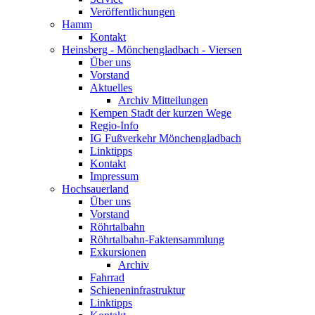
Veröffentlichungen
Hamm
Kontakt
Heinsberg - Mönchengladbach - Viersen
Über uns
Vorstand
Aktuelles
Archiv Mitteilungen
Kempen Stadt der kurzen Wege
Regio-Info
IG Fußverkehr Mönchengladbach
Linktipps
Kontakt
Impressum
Hochsauerland
Über uns
Vorstand
Röhrtalbahn
Röhrtalbahn-Faktensammlung
Exkursionen
Archiv
Fahrrad
Schieneninfrastruktur
Linktipps