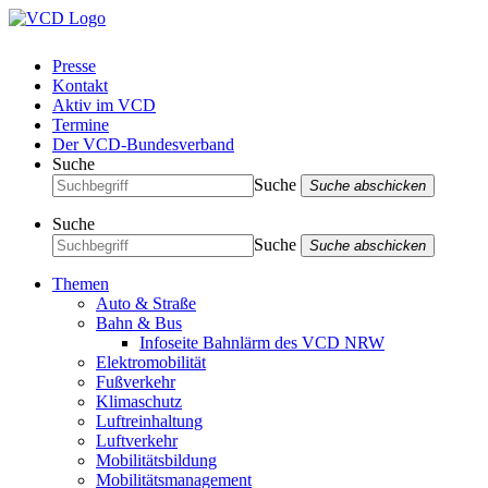
Presse
Kontakt
Aktiv im VCD
Termine
Der VCD-Bundesverband
Suche
Suche
Suche abschicken
Suche
Suche
Suche abschicken
Themen
Auto & Straße
Bahn & Bus
Infoseite Bahnlärm des VCD NRW
Elektromobilität
Fußverkehr
Klimaschutz
Luftreinhaltung
Luftverkehr
Mobilitätsbildung
Mobilitätsmanagement