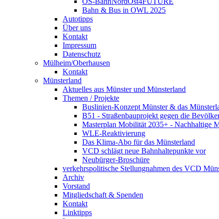
OS-BahnNordOst4FUTURE
Bahn & Bus in OWL 2025
Autotipps
Über uns
Kontakt
Impressum
Datenschutz
Mülheim/Oberhausen
Kontakt
Münsterland
Aktuelles aus Münster und Münsterland
Themen / Projekte
Buslinien-Konzept Münster & das Münsterl
B51 - Straßenbauprojekt gegen die Bevölke
Masterplan Mobilität 2035+ - Nachhaltige Mo
WLE-Reaktivierung
Das Klima-Abo für das Münsterland
VCD schlägt neue Bahnhaltepunkte vor
Neubürger-Broschüre
verkehrspolitische Stellungnahmen des VCD Müns
Archiv
Vorstand
Mitgliedschaft & Spenden
Kontakt
Linktipps