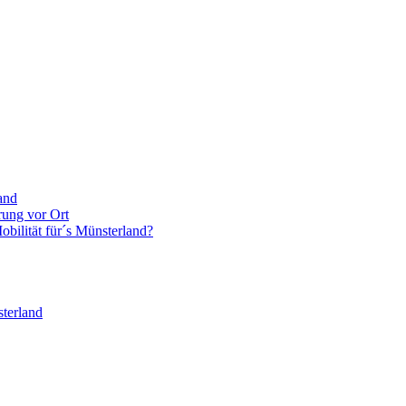
and
rung vor Ort
bilität für´s Münsterland?
terland