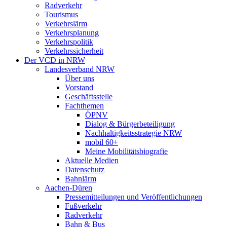
Radverkehr
Tourismus
Verkehrslärm
Verkehrsplanung
Verkehrspolitik
Verkehrssicherheit
Der VCD in NRW
Landesverband NRW
Über uns
Vorstand
Geschäftsstelle
Fachthemen
ÖPNV
Dialog & Bürgerbeteiligung
Nachhaltigkeitsstrategie NRW
mobil 60+
Meine Mobilitätsbiografie
Aktuelle Medien
Datenschutz
Bahnlärm
Aachen-Düren
Pressemitteilungen und Veröffentlichungen
Fußverkehr
Radverkehr
Bahn & Bus