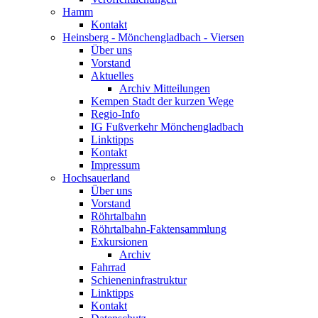
Hamm
Kontakt
Heinsberg - Mönchengladbach - Viersen
Über uns
Vorstand
Aktuelles
Archiv Mitteilungen
Kempen Stadt der kurzen Wege
Regio-Info
IG Fußverkehr Mönchengladbach
Linktipps
Kontakt
Impressum
Hochsauerland
Über uns
Vorstand
Röhrtalbahn
Röhrtalbahn-Faktensammlung
Exkursionen
Archiv
Fahrrad
Schieneninfrastruktur
Linktipps
Kontakt