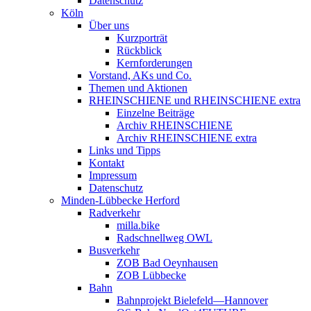
Datenschutz
Köln
Über uns
Kurzporträt
Rückblick
Kernforderungen
Vorstand, AKs und Co.
Themen und Aktionen
RHEINSCHIENE und RHEINSCHIENE extra
Einzelne Beiträge
Archiv RHEINSCHIENE
Archiv RHEINSCHIENE extra
Links und Tipps
Kontakt
Impressum
Datenschutz
Minden-Lübbecke Herford
Radverkehr
milla.bike
Radschnellweg OWL
Busverkehr
ZOB Bad Oeynhausen
ZOB Lübbecke
Bahn
Bahnprojekt Bielefeld—Hannover