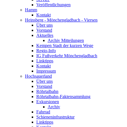
Veröffentlichungen
Hamm
Kontakt
Heinsberg - Mönchengladbach - Viersen
Über uns
Vorstand
Aktuelles
Archiv Mitteilungen
Kempen Stadt der kurzen Wege
Regio-Info
IG Fußverkehr Mönchengladbach
Linktipps
Kontakt
Impressum
Hochsauerland
Über uns
Vorstand
Röhrtalbahn
Röhrtalbahn-Faktensammlung
Exkursionen
Archiv
Fahrrad
Schieneninfrastruktur
Linktipps