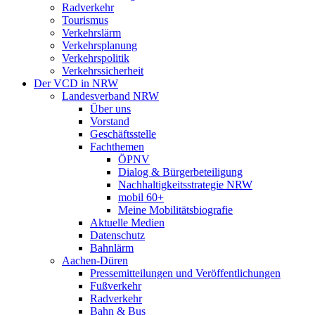
Radverkehr
Tourismus
Verkehrslärm
Verkehrsplanung
Verkehrspolitik
Verkehrssicherheit
Der VCD in NRW
Landesverband NRW
Über uns
Vorstand
Geschäftsstelle
Fachthemen
ÖPNV
Dialog & Bürgerbeteiligung
Nachhaltigkeitsstrategie NRW
mobil 60+
Meine Mobilitätsbiografie
Aktuelle Medien
Datenschutz
Bahnlärm
Aachen-Düren
Pressemitteilungen und Veröffentlichungen
Fußverkehr
Radverkehr
Bahn & Bus