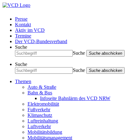
Presse
Kontakt
Aktiv im VCD
Termine
Der VCD-Bundesverband
Suche
Suche
Suche abschicken
Suche
Suche
Suche abschicken
Themen
Auto & Straße
Bahn & Bus
Infoseite Bahnlärm des VCD NRW
Elektromobilität
Fußverkehr
Klimaschutz
Luftreinhaltung
Luftverkehr
Mobilitätsbildung
Mobilitätsmanagement