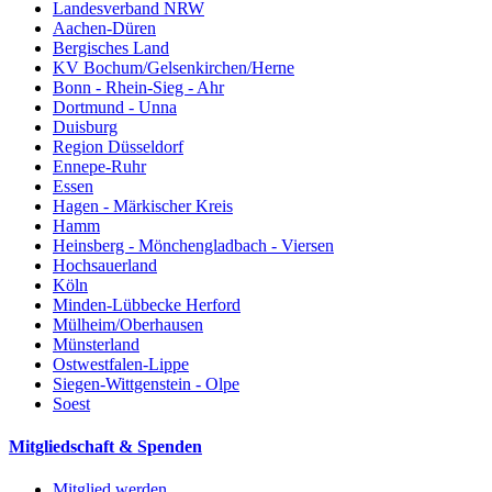
Landesverband NRW
Aachen-Düren
Bergisches Land
KV Bochum/Gelsenkirchen/Herne
Bonn - Rhein-Sieg - Ahr
Dortmund - Unna
Duisburg
Region Düsseldorf
Ennepe-Ruhr
Essen
Hagen - Märkischer Kreis
Hamm
Heinsberg - Mönchengladbach - Viersen
Hochsauerland
Köln
Minden-Lübbecke Herford
Mülheim/Oberhausen
Münsterland
Ostwestfalen-Lippe
Siegen-Wittgenstein - Olpe
Soest
Mitgliedschaft & Spenden
Mitglied werden