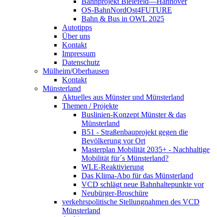
Bahnprojekt Bielefeld—Hannover
OS-BahnNordOst4FUTURE
Bahn & Bus in OWL 2025
Autotipps
Über uns
Kontakt
Impressum
Datenschutz
Mülheim/Oberhausen
Kontakt
Münsterland
Aktuelles aus Münster und Münsterland
Themen / Projekte
Buslinien-Konzept Münster & das
Münsterland
B51 - Straßenbauprojekt gegen die
Bevölkerung vor Ort
Masterplan Mobilität 2035+ - Nachhaltige
Mobilität für´s Münsterland?
WLE-Reaktivierung
Das Klima-Abo für das Münsterland
VCD schlägt neue Bahnhaltepunkte vor
Neubürger-Broschüre
verkehrspolitische Stellungnahmen des VCD
Münsterland