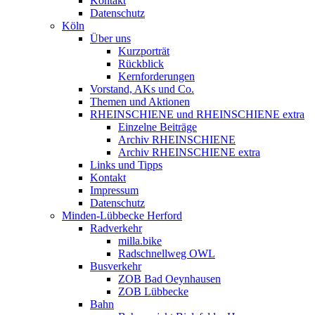
Kontakt
Datenschutz
Köln
Über uns
Kurzporträt
Rückblick
Kernforderungen
Vorstand, AKs und Co.
Themen und Aktionen
RHEINSCHIENE und RHEINSCHIENE extra
Einzelne Beiträge
Archiv RHEINSCHIENE
Archiv RHEINSCHIENE extra
Links und Tipps
Kontakt
Impressum
Datenschutz
Minden-Lübbecke Herford
Radverkehr
milla.bike
Radschnellweg OWL
Busverkehr
ZOB Bad Oeynhausen
ZOB Lübbecke
Bahn