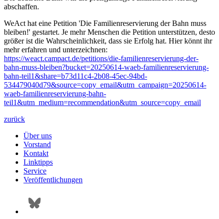
abschaffen.
WeAct hat eine Petition 'Die Familienreservierung der Bahn muss
bleiben!' gestartet. Je mehr Menschen die Petition unterstützen, desto
größer ist die Wahrscheinlichkeit, dass sie Erfolg hat. Hier könnt ihr
mehr erfahren und unterzeichnen:
https://weact.campact.de/petitions/die-familienreservierung-der-
bahn-muss-bleiben?bucket=20250614-waeb-familienreservierung-
bahn-teil1&share=b73d11c4-2b08-45ec-94bd-
534479040d79&source=copy_email&utm_campaign=20250614-
waeb-familienreservierung-bahn-
teil1&utm_medium=recommendation&utm_source=copy_email
zurück
Über uns
Vorstand
Kontakt
Linktipps
Service
Veröffentlichungen