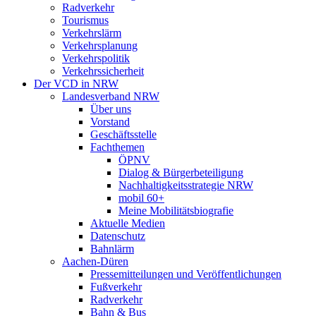
Radverkehr
Tourismus
Verkehrslärm
Verkehrsplanung
Verkehrspolitik
Verkehrssicherheit
Der VCD in NRW
Landesverband NRW
Über uns
Vorstand
Geschäftsstelle
Fachthemen
ÖPNV
Dialog & Bürgerbeteiligung
Nachhaltigkeitsstrategie NRW
mobil 60+
Meine Mobilitätsbiografie
Aktuelle Medien
Datenschutz
Bahnlärm
Aachen-Düren
Pressemitteilungen und Veröffentlichungen
Fußverkehr
Radverkehr
Bahn & Bus