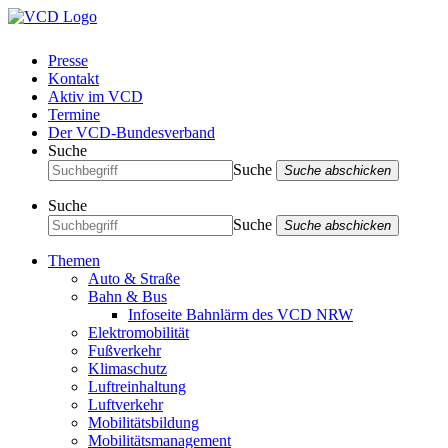
Presse
Kontakt
Aktiv im VCD
Termine
Der VCD-Bundesverband
Suche
Suche
Suche abschicken
Suche
Suche
Suche abschicken
Themen
Auto & Straße
Bahn & Bus
Infoseite Bahnlärm des VCD NRW
Elektromobilität
Fußverkehr
Klimaschutz
Luftreinhaltung
Luftverkehr
Mobilitätsbildung
Mobilitätsmanagement