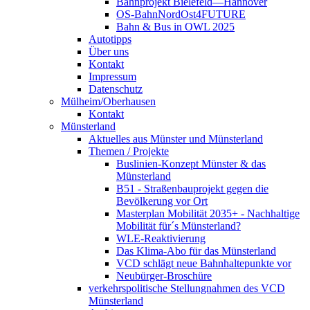
Bahnprojekt Bielefeld—Hannover
OS-BahnNordOst4FUTURE
Bahn & Bus in OWL 2025
Autotipps
Über uns
Kontakt
Impressum
Datenschutz
Mülheim/Oberhausen
Kontakt
Münsterland
Aktuelles aus Münster und Münsterland
Themen / Projekte
Buslinien-Konzept Münster & das
Münsterland
B51 - Straßenbauprojekt gegen die
Bevölkerung vor Ort
Masterplan Mobilität 2035+ - Nachhaltige
Mobilität für´s Münsterland?
WLE-Reaktivierung
Das Klima-Abo für das Münsterland
VCD schlägt neue Bahnhaltepunkte vor
Neubürger-Broschüre
verkehrspolitische Stellungnahmen des VCD
Münsterland