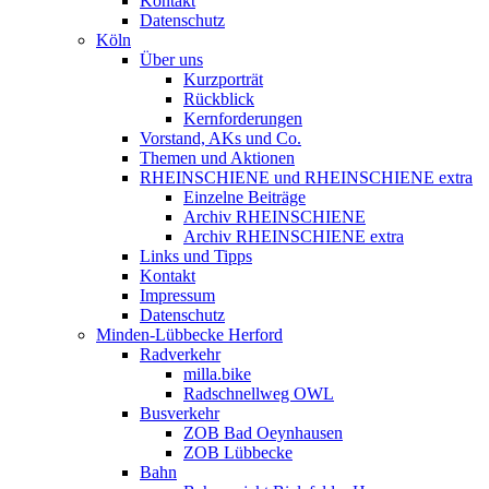
Kontakt
Datenschutz
Köln
Über uns
Kurzporträt
Rückblick
Kernforderungen
Vorstand, AKs und Co.
Themen und Aktionen
RHEINSCHIENE und RHEINSCHIENE extra
Einzelne Beiträge
Archiv RHEINSCHIENE
Archiv RHEINSCHIENE extra
Links und Tipps
Kontakt
Impressum
Datenschutz
Minden-Lübbecke Herford
Radverkehr
milla.bike
Radschnellweg OWL
Busverkehr
ZOB Bad Oeynhausen
ZOB Lübbecke
Bahn