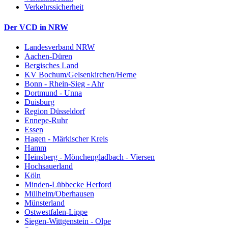
Verkehrssicherheit
Der VCD in NRW
Landesverband NRW
Aachen-Düren
Bergisches Land
KV Bochum/Gelsenkirchen/Herne
Bonn - Rhein-Sieg - Ahr
Dortmund - Unna
Duisburg
Region Düsseldorf
Ennepe-Ruhr
Essen
Hagen - Märkischer Kreis
Hamm
Heinsberg - Mönchengladbach - Viersen
Hochsauerland
Köln
Minden-Lübbecke Herford
Mülheim/Oberhausen
Münsterland
Ostwestfalen-Lippe
Siegen-Wittgenstein - Olpe