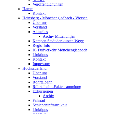
Veröffentlichungen
Hamm
Kontakt
Heinsberg - Mönchengladbach - Viersen
Über uns
Vorstand
Aktuelles
Archiv Mitteilungen
Kempen Stadt der kurzen Wege
Regio-Info
IG Fußverkehr Mönchengladbach
Linktipps
Kontakt
Impressum
Hochsauerland
Über uns
Vorstand
Röhrtalbahn
Röhrtalbahn-Faktensammlung
Exkursionen
Archiv
Fahrrad
Schieneninfrastruktur
Linktipps