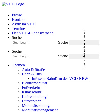
Presse
Kontakt
Aktiv im VCD
Termine
Suche abschicken
Der VCD-Bundesverband
Suche
Suche
Suche abschicken
Suche
Suche
Themen
Auto & Straße
Bahn & Bus
Infoseite Bahnlärm des VCD NRW
Elektromobilität
Fußverkehr
Klimaschutz
Luftreinhaltung
Luftverkehr
Mobilitätsbildung
Mobilitätsmanagement