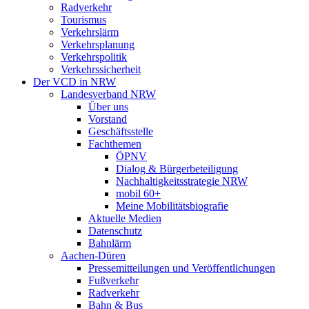
Radverkehr
Tourismus
Verkehrslärm
Verkehrsplanung
Verkehrspolitik
Verkehrssicherheit
Der VCD in NRW
Landesverband NRW
Über uns
Vorstand
Geschäftsstelle
Fachthemen
ÖPNV
Dialog & Bürgerbeteiligung
Nachhaltigkeitsstrategie NRW
mobil 60+
Meine Mobilitätsbiografie
Aktuelle Medien
Datenschutz
Bahnlärm
Aachen-Düren
Pressemitteilungen und Veröffentlichungen
Fußverkehr
Radverkehr
Bahn & Bus