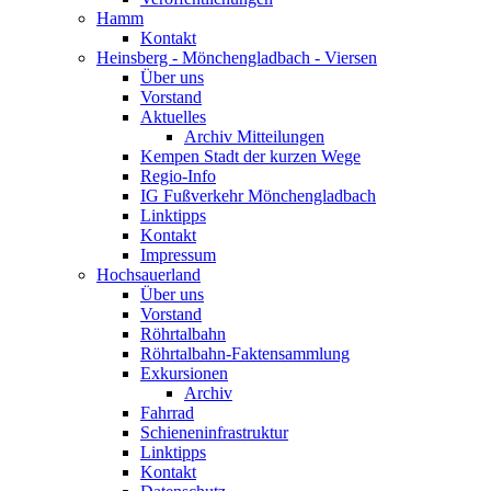
Hamm
Kontakt
Heinsberg - Mönchengladbach - Viersen
Über uns
Vorstand
Aktuelles
Archiv Mitteilungen
Kempen Stadt der kurzen Wege
Regio-Info
IG Fußverkehr Mönchengladbach
Linktipps
Kontakt
Impressum
Hochsauerland
Über uns
Vorstand
Röhrtalbahn
Röhrtalbahn-Faktensammlung
Exkursionen
Archiv
Fahrrad
Schieneninfrastruktur
Linktipps
Kontakt