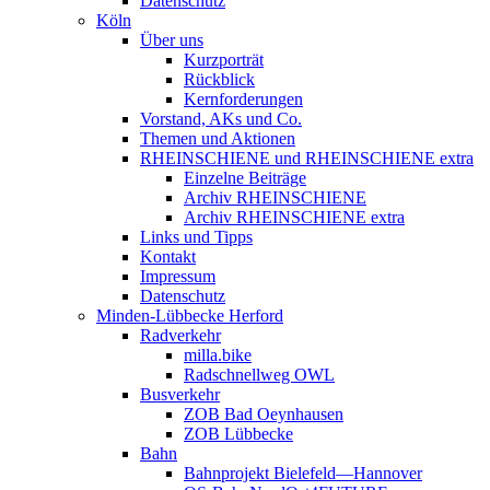
Datenschutz
Köln
Über uns
Kurzporträt
Rückblick
Kernforderungen
Vorstand, AKs und Co.
Themen und Aktionen
RHEINSCHIENE und RHEINSCHIENE extra
Einzelne Beiträge
Archiv RHEINSCHIENE
Archiv RHEINSCHIENE extra
Links und Tipps
Kontakt
Impressum
Datenschutz
Minden-Lübbecke Herford
Radverkehr
milla.bike
Radschnellweg OWL
Busverkehr
ZOB Bad Oeynhausen
ZOB Lübbecke
Bahn
Bahnprojekt Bielefeld—Hannover