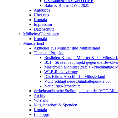
OS-BahnNordOst4FUTURE
Bahn & Bus in OWL 2025
Autotipps
Über uns
Kontakt
Impressum
Datenschutz
Mülheim/Oberhausen
Kontakt
Münsterland
Aktuelles aus Münster und Münsterland
Themen / Projekte
Buslinien-Konzept Münster & das Münsterl
B51 - Straßenbauprojekt gegen die Bevölke
Masterplan Mobilität 2035+ - Nachhaltige Mo
WLE-Reaktivierung
Das Klima-Abo für das Münsterland
VCD schlägt neue Bahnhaltepunkte vor
Neubürger-Broschüre
verkehrspolitische Stellungnahmen des VCD Müns
Archiv
Vorstand
Mitgliedschaft & Spenden
Kontakt
Linktipps