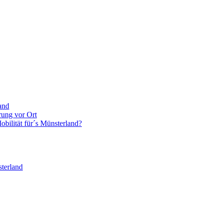
and
rung vor Ort
bilität für´s Münsterland?
terland