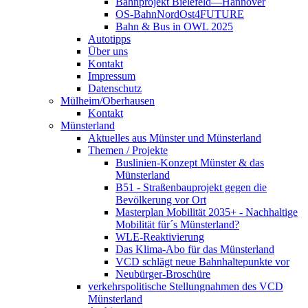
Bahnprojekt Bielefeld—Hannover
OS-BahnNordOst4FUTURE
Bahn & Bus in OWL 2025
Autotipps
Über uns
Kontakt
Impressum
Datenschutz
Mülheim/Oberhausen
Kontakt
Münsterland
Aktuelles aus Münster und Münsterland
Themen / Projekte
Buslinien-Konzept Münster & das
Münsterland
B51 - Straßenbauprojekt gegen die
Bevölkerung vor Ort
Masterplan Mobilität 2035+ - Nachhaltige
Mobilität für´s Münsterland?
WLE-Reaktivierung
Das Klima-Abo für das Münsterland
VCD schlägt neue Bahnhaltepunkte vor
Neubürger-Broschüre
verkehrspolitische Stellungnahmen des VCD
Münsterland