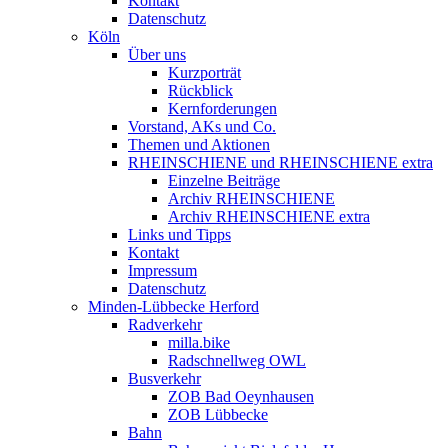
Kontakt
Datenschutz
Köln
Über uns
Kurzporträt
Rückblick
Kernforderungen
Vorstand, AKs und Co.
Themen und Aktionen
RHEINSCHIENE und RHEINSCHIENE extra
Einzelne Beiträge
Archiv RHEINSCHIENE
Archiv RHEINSCHIENE extra
Links und Tipps
Kontakt
Impressum
Datenschutz
Minden-Lübbecke Herford
Radverkehr
milla.bike
Radschnellweg OWL
Busverkehr
ZOB Bad Oeynhausen
ZOB Lübbecke
Bahn