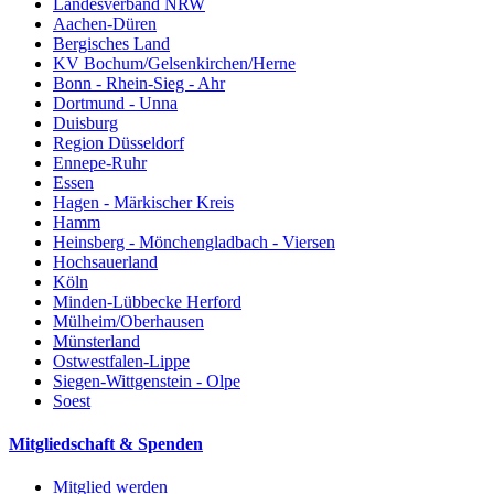
Landesverband NRW
Aachen-Düren
Bergisches Land
KV Bochum/Gelsenkirchen/Herne
Bonn - Rhein-Sieg - Ahr
Dortmund - Unna
Duisburg
Region Düsseldorf
Ennepe-Ruhr
Essen
Hagen - Märkischer Kreis
Hamm
Heinsberg - Mönchengladbach - Viersen
Hochsauerland
Köln
Minden-Lübbecke Herford
Mülheim/Oberhausen
Münsterland
Ostwestfalen-Lippe
Siegen-Wittgenstein - Olpe
Soest
Mitgliedschaft & Spenden
Mitglied werden