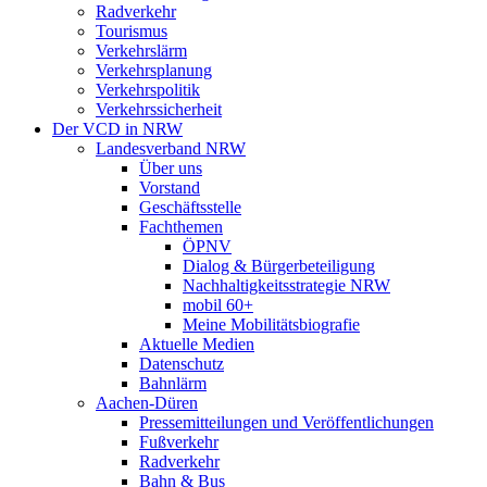
Radverkehr
Tourismus
Verkehrslärm
Verkehrsplanung
Verkehrspolitik
Verkehrssicherheit
Der VCD in NRW
Landesverband NRW
Über uns
Vorstand
Geschäftsstelle
Fachthemen
ÖPNV
Dialog & Bürgerbeteiligung
Nachhaltigkeitsstrategie NRW
mobil 60+
Meine Mobilitätsbiografie
Aktuelle Medien
Datenschutz
Bahnlärm
Aachen-Düren
Pressemitteilungen und Veröffentlichungen
Fußverkehr
Radverkehr
Bahn & Bus