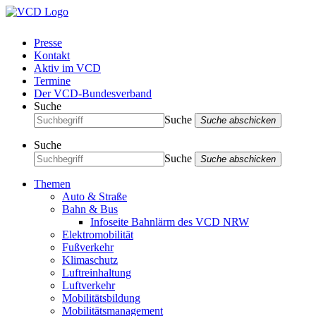
Presse
Kontakt
Aktiv im VCD
Termine
Der VCD-Bundesverband
Suche
Suche
Suche abschicken
Suche
Suche
Suche abschicken
Themen
Auto & Straße
Bahn & Bus
Infoseite Bahnlärm des VCD NRW
Elektromobilität
Fußverkehr
Klimaschutz
Luftreinhaltung
Luftverkehr
Mobilitätsbildung
Mobilitätsmanagement