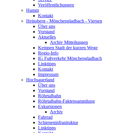
Veröffentlichungen
Hamm
Kontakt
Heinsberg - Mönchengladbach - Viersen
Über uns
Vorstand
Aktuelles
Archiv Mitteilungen
Kempen Stadt der kurzen Wege
Regio-Info
IG Fußverkehr Mönchengladbach
Linktipps
Kontakt
Impressum
Hochsauerland
Über uns
Vorstand
Röhrtalbahn
Röhrtalbahn-Faktensammlung
Exkursionen
Archiv
Fahrrad
Schieneninfrastruktur
Linktipps