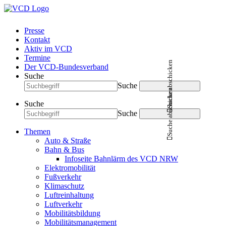
Presse
Kontakt
Aktiv im VCD
Termine
Suche abschicken
Der VCD-Bundesverband
Suche
Suche
Suche abschicken
Suche
Suche
Themen
Auto & Straße
Bahn & Bus
Infoseite Bahnlärm des VCD NRW
Elektromobilität
Fußverkehr
Klimaschutz
Luftreinhaltung
Luftverkehr
Mobilitätsbildung
Mobilitätsmanagement