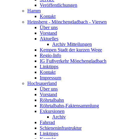
Veröffentlichungen
Hamm
Kontakt
Heinsberg - Mönchengladbach - Viersen
Über uns
Vorstand
Aktuelles
Archiv Mitteilungen
Kempen Stadt der kurzen Wege
Regio-Info
IG Fußverkehr Mönchengladbach
Linktipps
Kontakt
Impressum
Hochsauerland
Über uns
Vorstand
Röhrtalbahn
Röhrtalbahn-Faktensammlung
Exkursionen
Archiv
Fahrrad
Schieneninfrastruktur
Linktipps