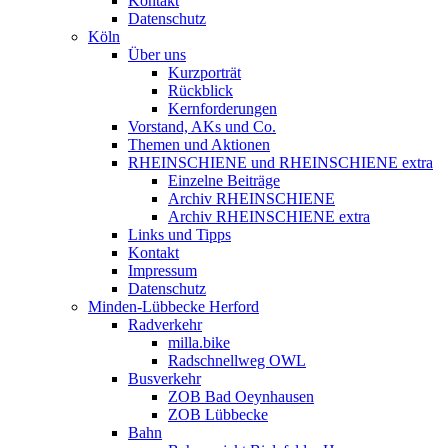
Kontakt
Datenschutz
Köln
Über uns
Kurzporträt
Rückblick
Kernforderungen
Vorstand, AKs und Co.
Themen und Aktionen
RHEINSCHIENE und RHEINSCHIENE extra
Einzelne Beiträge
Archiv RHEINSCHIENE
Archiv RHEINSCHIENE extra
Links und Tipps
Kontakt
Impressum
Datenschutz
Minden-Lübbecke Herford
Radverkehr
milla.bike
Radschnellweg OWL
Busverkehr
ZOB Bad Oeynhausen
ZOB Lübbecke
Bahn