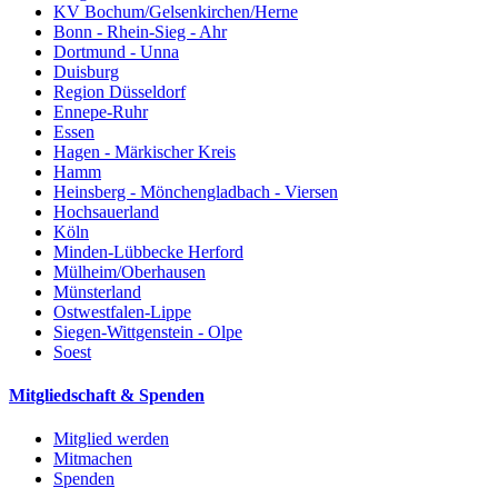
KV Bochum/Gelsenkirchen/Herne
Bonn - Rhein-Sieg - Ahr
Dortmund - Unna
Duisburg
Region Düsseldorf
Ennepe-Ruhr
Essen
Hagen - Märkischer Kreis
Hamm
Heinsberg - Mönchengladbach - Viersen
Hochsauerland
Köln
Minden-Lübbecke Herford
Mülheim/Oberhausen
Münsterland
Ostwestfalen-Lippe
Siegen-Wittgenstein - Olpe
Soest
Mitgliedschaft & Spenden
Mitglied werden
Mitmachen
Spenden