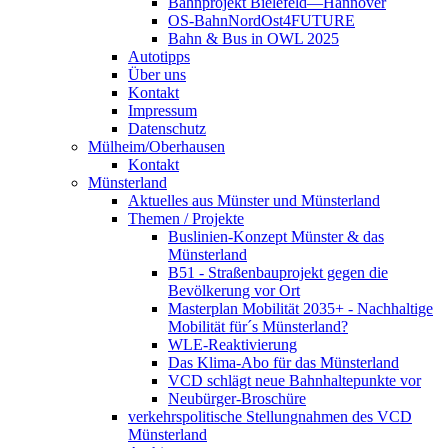
Bahnprojekt Bielefeld—Hannover
OS-BahnNordOst4FUTURE
Bahn & Bus in OWL 2025
Autotipps
Über uns
Kontakt
Impressum
Datenschutz
Mülheim/Oberhausen
Kontakt
Münsterland
Aktuelles aus Münster und Münsterland
Themen / Projekte
Buslinien-Konzept Münster & das
Münsterland
B51 - Straßenbauprojekt gegen die
Bevölkerung vor Ort
Masterplan Mobilität 2035+ - Nachhaltige
Mobilität für´s Münsterland?
WLE-Reaktivierung
Das Klima-Abo für das Münsterland
VCD schlägt neue Bahnhaltepunkte vor
Neubürger-Broschüre
verkehrspolitische Stellungnahmen des VCD
Münsterland