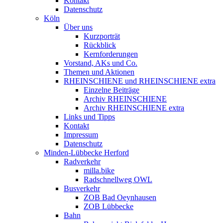
Kontakt
Datenschutz
Köln
Über uns
Kurzporträt
Rückblick
Kernforderungen
Vorstand, AKs und Co.
Themen und Aktionen
RHEINSCHIENE und RHEINSCHIENE extra
Einzelne Beiträge
Archiv RHEINSCHIENE
Archiv RHEINSCHIENE extra
Links und Tipps
Kontakt
Impressum
Datenschutz
Minden-Lübbecke Herford
Radverkehr
milla.bike
Radschnellweg OWL
Busverkehr
ZOB Bad Oeynhausen
ZOB Lübbecke
Bahn