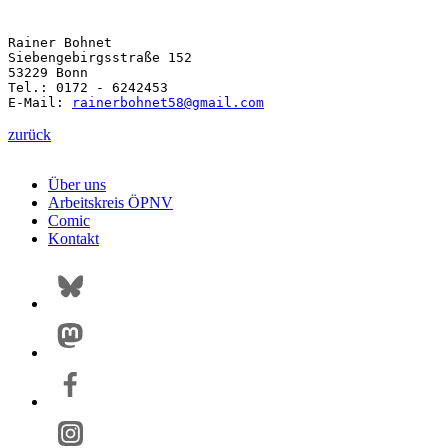
Rainer Bohnet

Siebengebirgsstraße 152

53229 Bonn

Tel.: 0172 - 6242453

E-Mail: 
rainerbohnet58@
gmail.com
zurück
Über uns
Arbeitskreis ÖPNV
Comic
Kontakt