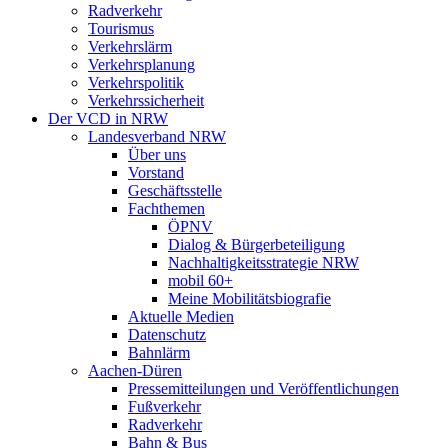
Radverkehr
Tourismus
Verkehrslärm
Verkehrsplanung
Verkehrspolitik
Verkehrssicherheit
Der VCD in NRW
Landesverband NRW
Über uns
Vorstand
Geschäftsstelle
Fachthemen
ÖPNV
Dialog & Bürgerbeteiligung
Nachhaltigkeitsstrategie NRW
mobil 60+
Meine Mobilitätsbiografie
Aktuelle Medien
Datenschutz
Bahnlärm
Aachen-Düren
Pressemitteilungen und Veröffentlichungen
Fußverkehr
Radverkehr
Bahn & Bus