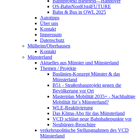
Bahnprojekt Bielefeld—Hannover
OS-BahnNordOst4FUTURE
Bahn & Bus in OWL 2025
Autotipps
Über uns
Kontakt
Impressum
Datenschutz
Mülheim/Oberhausen
Kontakt
Münsterland
Aktuelles aus Münster und Münsterland
Themen / Projekte
Buslinien-Konzept Münster & das
Münsterland
B51 - Straßenbauprojekt gegen die
Bevölkerung vor Ort
Masterplan Mobilität 2035+ - Nachhaltige
Mobilität für´s Münsterland?
WLE-Reaktivierung
Das Klima-Abo für das Münsterland
VCD schlägt neue Bahnhaltepunkte vor
Neubürger-Broschüre
verkehrspolitische Stellungnahmen des VCD
Münsterland