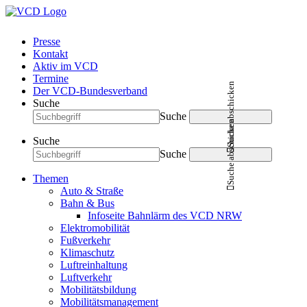
Presse
Kontakt
Aktiv im VCD
Termine
Suche abschicken
Der VCD-Bundesverband
Suche
Suche
Suche abschicken
Suche
Suche
Themen
Auto & Straße
Bahn & Bus
Infoseite Bahnlärm des VCD NRW
Elektromobilität
Fußverkehr
Klimaschutz
Luftreinhaltung
Luftverkehr
Mobilitätsbildung
Mobilitätsmanagement