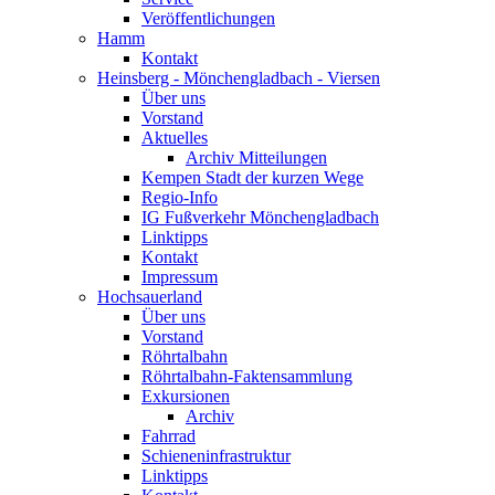
Veröffentlichungen
Hamm
Kontakt
Heinsberg - Mönchengladbach - Viersen
Über uns
Vorstand
Aktuelles
Archiv Mitteilungen
Kempen Stadt der kurzen Wege
Regio-Info
IG Fußverkehr Mönchengladbach
Linktipps
Kontakt
Impressum
Hochsauerland
Über uns
Vorstand
Röhrtalbahn
Röhrtalbahn-Faktensammlung
Exkursionen
Archiv
Fahrrad
Schieneninfrastruktur
Linktipps