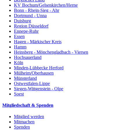
KV Bochum/Gelsenkirchen/Herne
Bonn - Rhein-Sieg - Ahr
Dortmund - Unna
Duisburg
Region Düsseldorf
Ennepe-Ruhr
Essen
Hagen - Märkischer Kreis
Hamm
Heinsberg - Mönchengladbach - Viersen
Hochsauerland
Köln
Minden-Lübbecke Herford
Mülheim/Oberhausen
Münsterland
Ostwestfalen-Lippe
Siegen-Wittgenstein - Olpe
Soest
Mitgliedschaft & Spenden
Mitglied werden
Mitmachen
Spenden