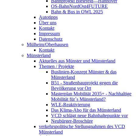
Bahnprojekt Bielefeld—Hannover
OS-BahnNordOst4FUTURE
Bahn & Bus in OWL 2025
Autotipps
Über uns
Kontakt
Impressum
Datenschutz
Mülheim/Oberhausen
Kontakt
Münsterland
Aktuelles aus Münster und Münsterland
Themen / Projekte
Buslinien-Konzept Münster & das
Münsterland
B51 - Straßenbauprojekt gegen die
Bevölkerung vor Ort
Masterplan Mobilität 2035+ - Nachhaltige
Mobilität für´s Münsterland?
WLE-Reaktivierung
Das Klima-Abo für das Münsterland
VCD schlägt neue Bahnhaltepunkte vor
Neubürger-Broschüre
verkehrspolitische Stellungnahmen des VCD
Münsterland