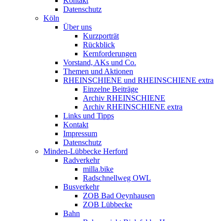
Kontakt
Datenschutz
Köln
Über uns
Kurzporträt
Rückblick
Kernforderungen
Vorstand, AKs und Co.
Themen und Aktionen
RHEINSCHIENE und RHEINSCHIENE extra
Einzelne Beiträge
Archiv RHEINSCHIENE
Archiv RHEINSCHIENE extra
Links und Tipps
Kontakt
Impressum
Datenschutz
Minden-Lübbecke Herford
Radverkehr
milla.bike
Radschnellweg OWL
Busverkehr
ZOB Bad Oeynhausen
ZOB Lübbecke
Bahn