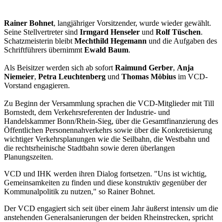
Rainer Bohnet
, langjähriger Vorsitzender, wurde wieder gewählt.
Seine Stellvertreter sind
Irmgard Henseler
und
Rolf Tüschen
.
Schatzmeisterin bleibt
Mechthild Hegemann
und die Aufgaben des
Schriftführers übernimmt
Ewald Baum
.
Als Beisitzer werden sich ab sofort
Raimund Gerber
,
Anja
Niemeier
,
Petra Leuchtenberg
und
Thomas Möbius
im VCD-
Vorstand engagieren.
Zu Beginn der Versammlung sprachen die VCD-Mitglieder mit Till
Bornstedt, dem Verkehrsreferenten der Industrie- und
Handelskammer Bonn/Rhein-Sieg, über die Gesamtfinanzierung des
Öffentlichen Personennahverkehrs sowie über die Konkretisierung
wichtiger Verkehrsplanungen wie die Seilbahn, die Westbahn und
die rechtsrheinische Stadtbahn sowie deren überlangen
Planungszeiten.
VCD und IHK werden ihren Dialog fortsetzen. "Uns ist wichtig,
Gemeinsamkeiten zu finden und diese konstruktiv gegenüber der
Kommunalpolitik zu nutzen," so Rainer Bohnet.
Der VCD engagiert sich seit über einem Jahr äußerst intensiv um die
anstehenden Generalsanierungen der beiden Rheinstrecken, spricht