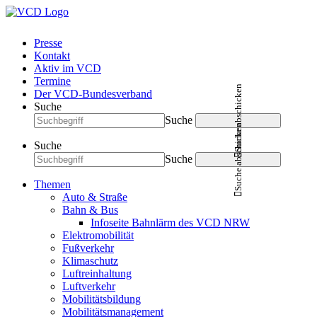
Presse
Kontakt
Aktiv im VCD
Termine
Suche abschicken
Der VCD-Bundesverband
Suche
Suche
Suche abschicken
Suche
Suche
Themen
Auto & Straße
Bahn & Bus
Infoseite Bahnlärm des VCD NRW
Elektromobilität
Fußverkehr
Klimaschutz
Luftreinhaltung
Luftverkehr
Mobilitätsbildung
Mobilitätsmanagement