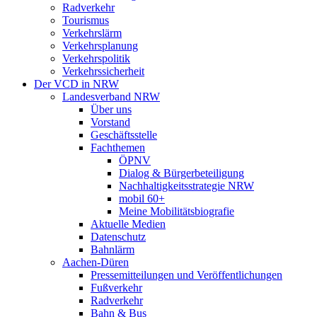
Radverkehr
Tourismus
Verkehrslärm
Verkehrsplanung
Verkehrspolitik
Verkehrssicherheit
Der VCD in NRW
Landesverband NRW
Über uns
Vorstand
Geschäftsstelle
Fachthemen
ÖPNV
Dialog & Bürgerbeteiligung
Nachhaltigkeitsstrategie NRW
mobil 60+
Meine Mobilitätsbiografie
Aktuelle Medien
Datenschutz
Bahnlärm
Aachen-Düren
Pressemitteilungen und Veröffentlichungen
Fußverkehr
Radverkehr
Bahn & Bus