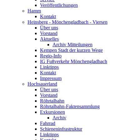
Veröffentlichungen
Hamm
Kontakt
Heinsberg - Mönchengladbach - Viersen
Über uns
Vorstand
Aktuelles
Archiv Mitteilungen
Kempen Stadt der kurzen Wege
Regio-Info
IG Fußverkehr Mönchengladbach
Linktipps
Kontakt
Impressum
Hochsauerland
Über uns
Vorstand
Röhrtalbahn
Röhrtalbahn-Faktensammlung
Exkursionen
Archiv
Fahrrad
Schieneninfrastruktur
Linktipps