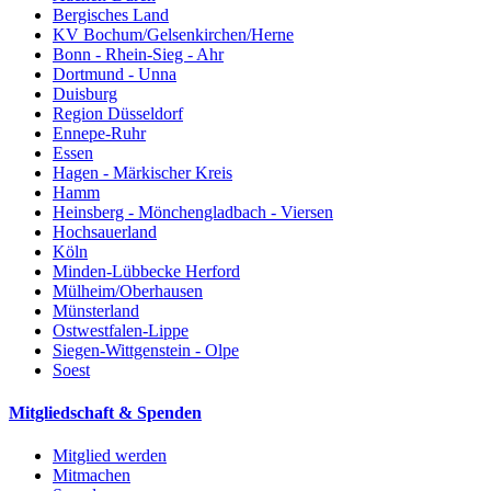
Bergisches Land
KV Bochum/Gelsenkirchen/Herne
Bonn - Rhein-Sieg - Ahr
Dortmund - Unna
Duisburg
Region Düsseldorf
Ennepe-Ruhr
Essen
Hagen - Märkischer Kreis
Hamm
Heinsberg - Mönchengladbach - Viersen
Hochsauerland
Köln
Minden-Lübbecke Herford
Mülheim/Oberhausen
Münsterland
Ostwestfalen-Lippe
Siegen-Wittgenstein - Olpe
Soest
Mitgliedschaft & Spenden
Mitglied werden
Mitmachen