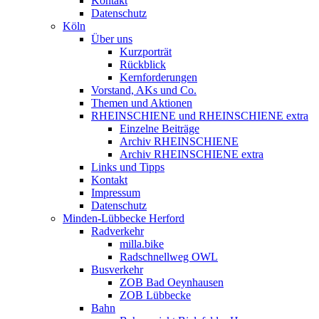
Kontakt
Datenschutz
Köln
Über uns
Kurzporträt
Rückblick
Kernforderungen
Vorstand, AKs und Co.
Themen und Aktionen
RHEINSCHIENE und RHEINSCHIENE extra
Einzelne Beiträge
Archiv RHEINSCHIENE
Archiv RHEINSCHIENE extra
Links und Tipps
Kontakt
Impressum
Datenschutz
Minden-Lübbecke Herford
Radverkehr
milla.bike
Radschnellweg OWL
Busverkehr
ZOB Bad Oeynhausen
ZOB Lübbecke
Bahn