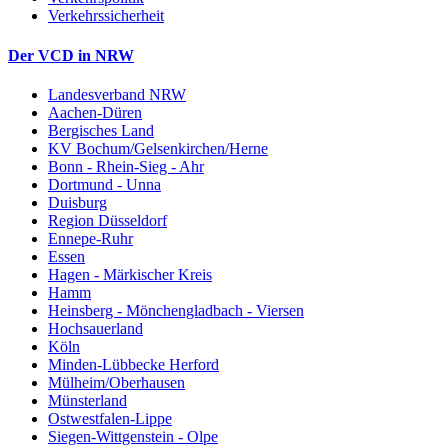
Verkehrssicherheit
Der VCD in NRW
Landesverband NRW
Aachen-Düren
Bergisches Land
KV Bochum/Gelsenkirchen/Herne
Bonn - Rhein-Sieg - Ahr
Dortmund - Unna
Duisburg
Region Düsseldorf
Ennepe-Ruhr
Essen
Hagen - Märkischer Kreis
Hamm
Heinsberg - Mönchengladbach - Viersen
Hochsauerland
Köln
Minden-Lübbecke Herford
Mülheim/Oberhausen
Münsterland
Ostwestfalen-Lippe
Siegen-Wittgenstein - Olpe