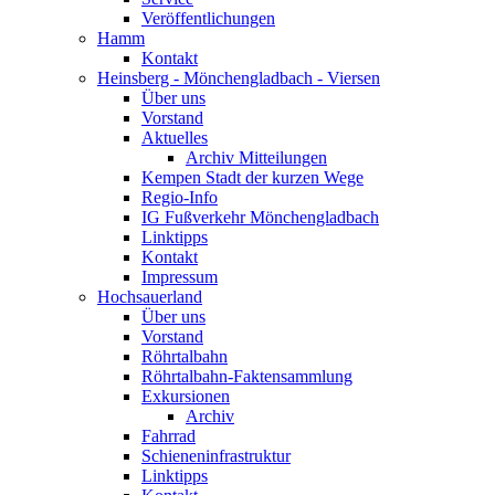
Veröffentlichungen
Hamm
Kontakt
Heinsberg - Mönchengladbach - Viersen
Über uns
Vorstand
Aktuelles
Archiv Mitteilungen
Kempen Stadt der kurzen Wege
Regio-Info
IG Fußverkehr Mönchengladbach
Linktipps
Kontakt
Impressum
Hochsauerland
Über uns
Vorstand
Röhrtalbahn
Röhrtalbahn-Faktensammlung
Exkursionen
Archiv
Fahrrad
Schieneninfrastruktur
Linktipps