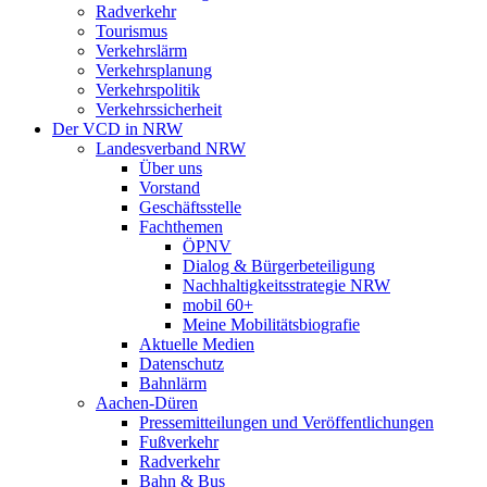
Radverkehr
Tourismus
Verkehrslärm
Verkehrsplanung
Verkehrspolitik
Verkehrssicherheit
Der VCD in NRW
Landesverband NRW
Über uns
Vorstand
Geschäftsstelle
Fachthemen
ÖPNV
Dialog & Bürgerbeteiligung
Nachhaltigkeitsstrategie NRW
mobil 60+
Meine Mobilitätsbiografie
Aktuelle Medien
Datenschutz
Bahnlärm
Aachen-Düren
Pressemitteilungen und Veröffentlichungen
Fußverkehr
Radverkehr
Bahn & Bus