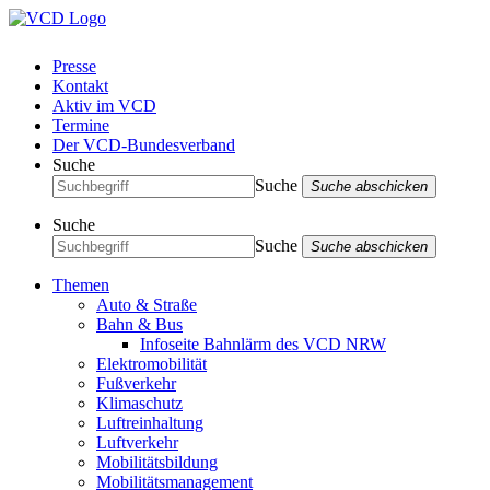
Presse
Kontakt
Aktiv im VCD
Termine
Der VCD-Bundesverband
Suche
Suche
Suche abschicken
Suche
Suche
Suche abschicken
Themen
Auto & Straße
Bahn & Bus
Infoseite Bahnlärm des VCD NRW
Elektromobilität
Fußverkehr
Klimaschutz
Luftreinhaltung
Luftverkehr
Mobilitätsbildung
Mobilitätsmanagement