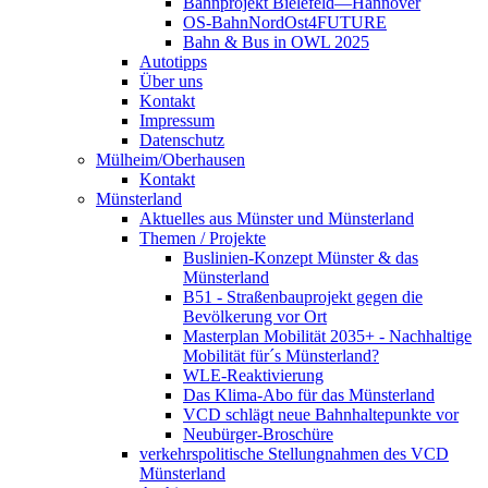
Bahnprojekt Bielefeld—Hannover
OS-BahnNordOst4FUTURE
Bahn & Bus in OWL 2025
Autotipps
Über uns
Kontakt
Impressum
Datenschutz
Mülheim/Oberhausen
Kontakt
Münsterland
Aktuelles aus Münster und Münsterland
Themen / Projekte
Buslinien-Konzept Münster & das
Münsterland
B51 - Straßenbauprojekt gegen die
Bevölkerung vor Ort
Masterplan Mobilität 2035+ - Nachhaltige
Mobilität für´s Münsterland?
WLE-Reaktivierung
Das Klima-Abo für das Münsterland
VCD schlägt neue Bahnhaltepunkte vor
Neubürger-Broschüre
verkehrspolitische Stellungnahmen des VCD
Münsterland