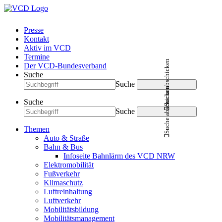
Presse
Kontakt
Aktiv im VCD
Termine
Suche abschicken
Der VCD-Bundesverband
Suche
Suche
Suche abschicken
Suche
Suche
Themen
Auto & Straße
Bahn & Bus
Infoseite Bahnlärm des VCD NRW
Elektromobilität
Fußverkehr
Klimaschutz
Luftreinhaltung
Luftverkehr
Mobilitätsbildung
Mobilitätsmanagement