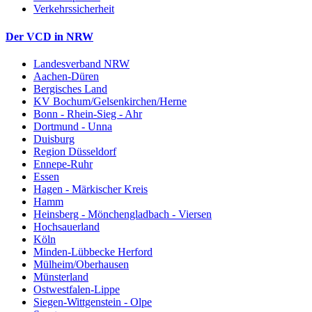
Verkehrssicherheit
Der VCD in NRW
Landesverband NRW
Aachen-Düren
Bergisches Land
KV Bochum/Gelsenkirchen/Herne
Bonn - Rhein-Sieg - Ahr
Dortmund - Unna
Duisburg
Region Düsseldorf
Ennepe-Ruhr
Essen
Hagen - Märkischer Kreis
Hamm
Heinsberg - Mönchengladbach - Viersen
Hochsauerland
Köln
Minden-Lübbecke Herford
Mülheim/Oberhausen
Münsterland
Ostwestfalen-Lippe
Siegen-Wittgenstein - Olpe