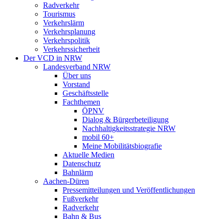
Radverkehr
Tourismus
Verkehrslärm
Verkehrsplanung
Verkehrspolitik
Verkehrssicherheit
Der VCD in NRW
Landesverband NRW
Über uns
Vorstand
Geschäftsstelle
Fachthemen
ÖPNV
Dialog & Bürgerbeteiligung
Nachhaltigkeitsstrategie NRW
mobil 60+
Meine Mobilitätsbiografie
Aktuelle Medien
Datenschutz
Bahnlärm
Aachen-Düren
Pressemitteilungen und Veröffentlichungen
Fußverkehr
Radverkehr
Bahn & Bus