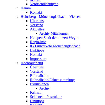
Veröffentlichungen
Hamm
Kontakt
Heinsberg - Mönchengladbach - Viersen
Über uns
Vorstand
Aktuelles
Archiv Mitteilungen
Kempen Stadt der kurzen Wege
Regio-Info
IG Fußverkehr Mönchengladbach
Linktipps
Kontakt
Impressum
Hochsauerland
Über uns
Vorstand
Röhrtalbahn
Röhrtalbahn-Faktensammlung
Exkursionen
Archiv
Fahrrad
Schieneninfrastruktur
Linktipps