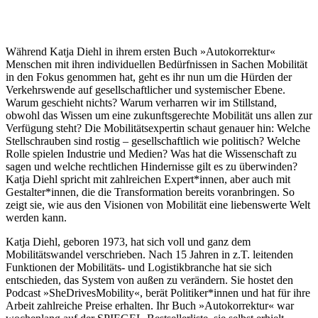
Während Katja Diehl in ihrem ersten Buch »Autokorrektur«
Menschen mit ihren individuellen Bedürfnissen in Sachen Mobilität
in den Fokus genommen hat, geht es ihr nun um die Hürden der
Verkehrswende auf gesellschaftlicher und systemischer Ebene.
Warum geschieht nichts? Warum verharren wir im Stillstand,
obwohl das Wissen um eine zukunftsgerechte Mobilität uns allen zur
Verfügung steht? Die Mobilitätsexpertin schaut genauer hin: Welche
Stellschrauben sind rostig – gesellschaftlich wie politisch? Welche
Rolle spielen Industrie und Medien? Was hat die Wissenschaft zu
sagen und welche rechtlichen Hindernisse gilt es zu überwinden?
Katja Diehl spricht mit zahlreichen Expert*innen, aber auch mit
Gestalter*innen, die die Transformation bereits voranbringen. So
zeigt sie, wie aus den Visionen von Mobilität eine liebenswerte Welt
werden kann.
Katja Diehl, geboren 1973, hat sich voll und ganz dem
Mobilitätswandel verschrieben. Nach 15 Jahren in z.T. leitenden
Funktionen der Mobilitäts- und Logistikbranche hat sie sich
entschieden, das System von außen zu verändern. Sie hostet den
Podcast »SheDrivesMobility«, berät Politiker*innen und hat für ihre
Arbeit zahlreiche Preise erhalten. Ihr Buch »Autokorrektur« war