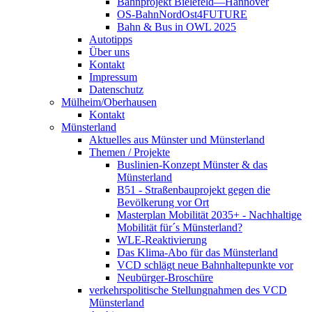
Bahnprojekt Bielefeld—Hannover
OS-BahnNordOst4FUTURE
Bahn & Bus in OWL 2025
Autotipps
Über uns
Kontakt
Impressum
Datenschutz
Mülheim/Oberhausen
Kontakt
Münsterland
Aktuelles aus Münster und Münsterland
Themen / Projekte
Buslinien-Konzept Münster & das
Münsterland
B51 - Straßenbauprojekt gegen die
Bevölkerung vor Ort
Masterplan Mobilität 2035+ - Nachhaltige
Mobilität für´s Münsterland?
WLE-Reaktivierung
Das Klima-Abo für das Münsterland
VCD schlägt neue Bahnhaltepunkte vor
Neubürger-Broschüre
verkehrspolitische Stellungnahmen des VCD
Münsterland