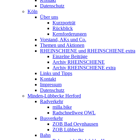
Kontakt
Datenschutz
Köln
Über uns
Kurzporträt
Rückblick
Kernforderungen
Vorstand, AKs und Co.
Themen und Aktionen
RHEINSCHIENE und RHEINSCHIENE extra
Einzelne Beiträge
Archiv RHEINSCHIENE
Archiv RHEINSCHIENE extra
Links und Tipps
Kontakt
Impressum
Datenschutz
Minden-Lübbecke Herford
Radverkehr
milla.bike
Radschnellweg OWL
Busverkehr
ZOB Bad Oeynhausen
ZOB Lübbecke
Bahn