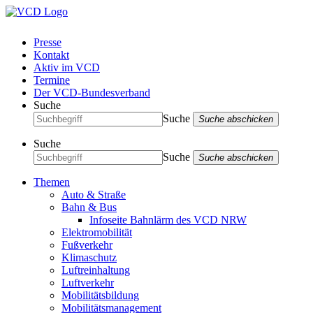
Presse
Kontakt
Aktiv im VCD
Termine
Der VCD-Bundesverband
Suche
Suche
Suche abschicken
Suche
Suche
Suche abschicken
Themen
Auto & Straße
Bahn & Bus
Infoseite Bahnlärm des VCD NRW
Elektromobilität
Fußverkehr
Klimaschutz
Luftreinhaltung
Luftverkehr
Mobilitätsbildung
Mobilitätsmanagement