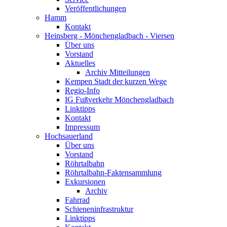
Veröffentlichungen
Hamm
Kontakt
Heinsberg - Mönchengladbach - Viersen
Über uns
Vorstand
Aktuelles
Archiv Mitteilungen
Kempen Stadt der kurzen Wege
Regio-Info
IG Fußverkehr Mönchengladbach
Linktipps
Kontakt
Impressum
Hochsauerland
Über uns
Vorstand
Röhrtalbahn
Röhrtalbahn-Faktensammlung
Exkursionen
Archiv
Fahrrad
Schieneninfrastruktur
Linktipps