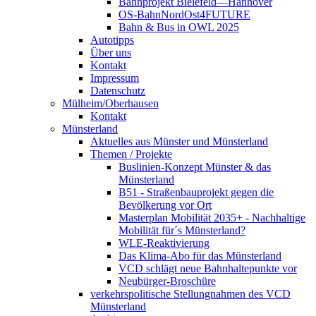
Bahnprojekt Bielefeld—Hannover
OS-BahnNordOst4FUTURE
Bahn & Bus in OWL 2025
Autotipps
Über uns
Kontakt
Impressum
Datenschutz
Mülheim/Oberhausen
Kontakt
Münsterland
Aktuelles aus Münster und Münsterland
Themen / Projekte
Buslinien-Konzept Münster & das
Münsterland
B51 - Straßenbauprojekt gegen die
Bevölkerung vor Ort
Masterplan Mobilität 2035+ - Nachhaltige
Mobilität für´s Münsterland?
WLE-Reaktivierung
Das Klima-Abo für das Münsterland
VCD schlägt neue Bahnhaltepunkte vor
Neubürger-Broschüre
verkehrspolitische Stellungnahmen des VCD
Münsterland