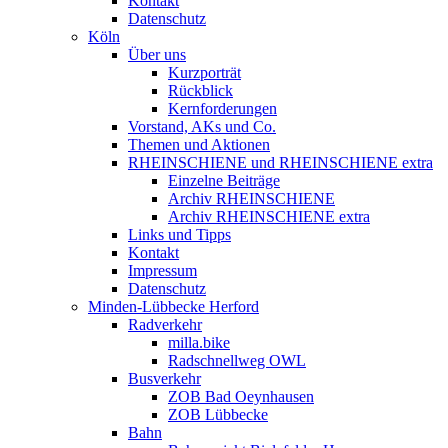
Kontakt
Datenschutz
Köln
Über uns
Kurzporträt
Rückblick
Kernforderungen
Vorstand, AKs und Co.
Themen und Aktionen
RHEINSCHIENE und RHEINSCHIENE extra
Einzelne Beiträge
Archiv RHEINSCHIENE
Archiv RHEINSCHIENE extra
Links und Tipps
Kontakt
Impressum
Datenschutz
Minden-Lübbecke Herford
Radverkehr
milla.bike
Radschnellweg OWL
Busverkehr
ZOB Bad Oeynhausen
ZOB Lübbecke
Bahn