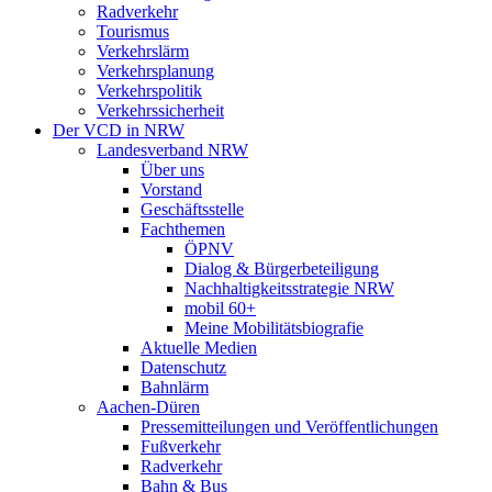
Radverkehr
Tourismus
Verkehrslärm
Verkehrsplanung
Verkehrspolitik
Verkehrssicherheit
Der VCD in NRW
Landesverband NRW
Über uns
Vorstand
Geschäftsstelle
Fachthemen
ÖPNV
Dialog & Bürgerbeteiligung
Nachhaltigkeitsstrategie NRW
mobil 60+
Meine Mobilitätsbiografie
Aktuelle Medien
Datenschutz
Bahnlärm
Aachen-Düren
Pressemitteilungen und Veröffentlichungen
Fußverkehr
Radverkehr
Bahn & Bus