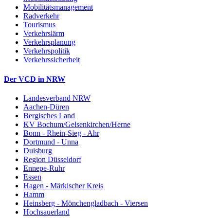
Mobilitätsmanagement
Radverkehr
Tourismus
Verkehrslärm
Verkehrsplanung
Verkehrspolitik
Verkehrssicherheit
Der VCD in NRW
Landesverband NRW
Aachen-Düren
Bergisches Land
KV Bochum/Gelsenkirchen/Herne
Bonn - Rhein-Sieg - Ahr
Dortmund - Unna
Duisburg
Region Düsseldorf
Ennepe-Ruhr
Essen
Hagen - Märkischer Kreis
Hamm
Heinsberg - Mönchengladbach - Viersen
Hochsauerland