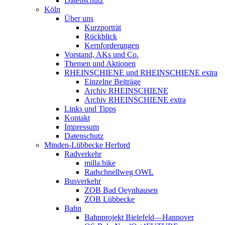
Datenschutz
Köln
Über uns
Kurzporträt
Rückblick
Kernforderungen
Vorstand, AKs und Co.
Themen und Aktionen
RHEINSCHIENE und RHEINSCHIENE extra
Einzelne Beiträge
Archiv RHEINSCHIENE
Archiv RHEINSCHIENE extra
Links und Tipps
Kontakt
Impressum
Datenschutz
Minden-Lübbecke Herford
Radverkehr
milla.bike
Radschnellweg OWL
Busverkehr
ZOB Bad Oeynhausen
ZOB Lübbecke
Bahn
Bahnprojekt Bielefeld—Hannover