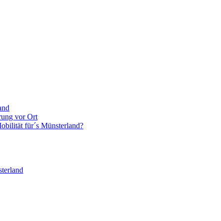
and
rung vor Ort
bilität für´s Münsterland?
terland