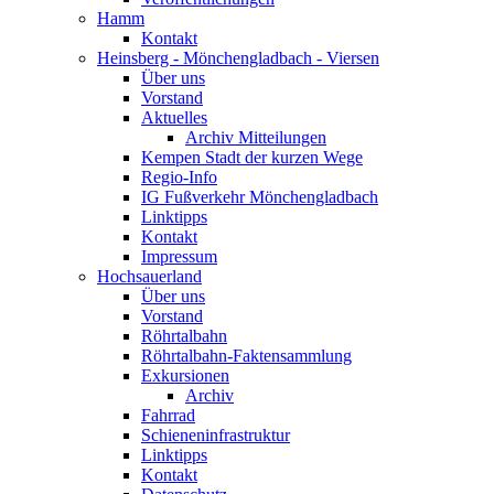
Hamm
Kontakt
Heinsberg - Mönchengladbach - Viersen
Über uns
Vorstand
Aktuelles
Archiv Mitteilungen
Kempen Stadt der kurzen Wege
Regio-Info
IG Fußverkehr Mönchengladbach
Linktipps
Kontakt
Impressum
Hochsauerland
Über uns
Vorstand
Röhrtalbahn
Röhrtalbahn-Faktensammlung
Exkursionen
Archiv
Fahrrad
Schieneninfrastruktur
Linktipps
Kontakt