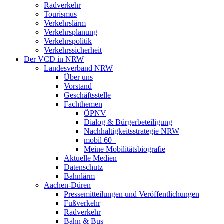
Radverkehr
Tourismus
Verkehrslärm
Verkehrsplanung
Verkehrspolitik
Verkehrssicherheit
Der VCD in NRW
Landesverband NRW
Über uns
Vorstand
Geschäftsstelle
Fachthemen
ÖPNV
Dialog & Bürgerbeteiligung
Nachhaltigkeitsstrategie NRW
mobil 60+
Meine Mobilitätsbiografie
Aktuelle Medien
Datenschutz
Bahnlärm
Aachen-Düren
Pressemitteilungen und Veröffentlichungen
Fußverkehr
Radverkehr
Bahn & Bus