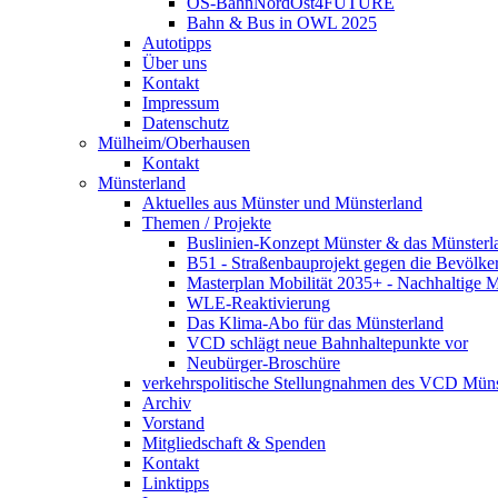
OS-BahnNordOst4FUTURE
Bahn & Bus in OWL 2025
Autotipps
Über uns
Kontakt
Impressum
Datenschutz
Mülheim/Oberhausen
Kontakt
Münsterland
Aktuelles aus Münster und Münsterland
Themen / Projekte
Buslinien-Konzept Münster & das Münsterl
B51 - Straßenbauprojekt gegen die Bevölke
Masterplan Mobilität 2035+ - Nachhaltige Mo
WLE-Reaktivierung
Das Klima-Abo für das Münsterland
VCD schlägt neue Bahnhaltepunkte vor
Neubürger-Broschüre
verkehrspolitische Stellungnahmen des VCD Müns
Archiv
Vorstand
Mitgliedschaft & Spenden
Kontakt
Linktipps